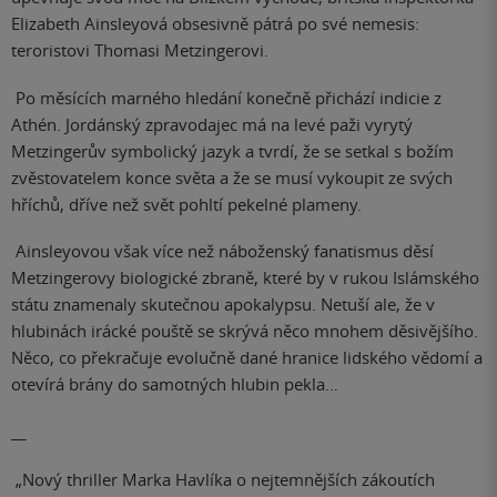
Elizabeth Ainsleyová obsesivně pátrá po své nemesis:
teroristovi Thomasi Metzingerovi.
Po měsících marného hledání konečně přichází indicie z
Athén. Jordánský zpravodajec má na levé paži vyrytý
Metzingerův symbolický jazyk a tvrdí, že se setkal s božím
zvěstovatelem konce světa a že se musí vykoupit ze svých
hříchů, dříve než svět pohltí pekelné plameny.
Ainsleyovou však více než náboženský fanatismus děsí
Metzingerovy biologické zbraně, které by v rukou Islámského
státu znamenaly skutečnou apokalypsu. Netuší ale, že v
hlubinách irácké pouště se skrývá něco mnohem děsivějšího.
Něco, co překračuje evolučně dané hranice lidského vědomí a
otevírá brány do samotných hlubin pekla…
__
„Nový thriller Marka Havlíka o nejtemnějších zákoutích