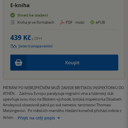
E-kniha
Ihned ke stažení
Kniha je ve formátech
PDF
mobi
ePUB
439 Kč
s DPH
Jsme transparentní
Koupit
PÁTRÁNÍ PO NEBEZPEČNÉM MUŽI ZAVEDE BRITSKOU INSPEKTORKU DO
ATHÉN… Zatímco Evropu paralyzuje migrační vlna a Islámský stát
upevňuje svou moc na Blízkém východě, britská inspektorka Elizabeth
Ainsleyová obsesivně pátrá po své nemesis: teroristovi Thomasi
Metzingerovi. Po měsících marného hledání konečně přichází indicie z
Athén.…
Přejít na celý popis