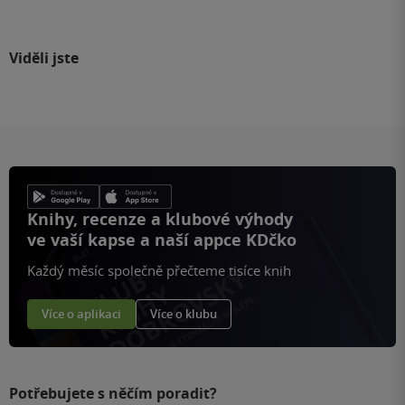
Viděli jste
Knihy, recenze a klubové výhody
ve vaší kapse a naší appce KDčko
Každý měsíc společně přečteme tisíce knih
Více o aplikaci
Více o klubu
Potřebujete s něčím poradit?