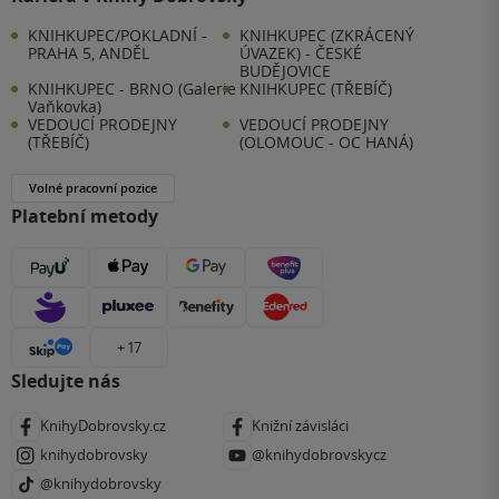
KNIHKUPEC/POKLADNÍ -
KNIHKUPEC (ZKRÁCENÝ
PRAHA 5, ANDĚL
ÚVAZEK) - ČESKÉ
BUDĚJOVICE
KNIHKUPEC - BRNO (Galerie
KNIHKUPEC (TŘEBÍČ)
Vaňkovka)
VEDOUCÍ PRODEJNY
VEDOUCÍ PRODEJNY
(TŘEBÍČ)
(OLOMOUC - OC HANÁ)
Volné pracovní pozice
Platební metody
+ 17
Sledujte nás
KnihyDobrovsky.cz
Knižní závisláci
knihydobrovsky
@knihydobrovskycz
@knihydobrovsky