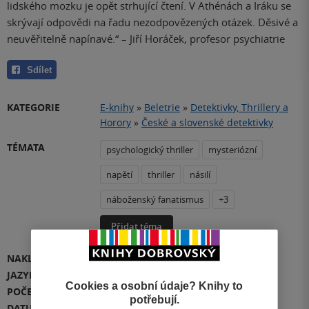
lidského mozku je opět strhující čtení. V Athénách a Iráku se
skrývají odpovědi na řadu nezodpovězených otázek. Děsivé a
neuvěřitelně napínavé.“ – Jiří Horáček, profesor psychiatrie
Sdílet
KATEGORIE
E-knihy
»
Beletrie
»
Detektivky, Thrillery a
Horory
»
České a slovenské detektivky
TÉMATA
psychologický thriller
mysteriózní
napětí
thriller
násilí
náboženský fanatismus
+3
Přidat téma
NAKLADATEL
Mystery Press
JAZYK
čeština
Cookies a osobní údaje? Knihy to
POČET STRAN
664
potřebují.
DATUM VYDÁNÍ
9.04.2026