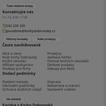
Často kladené dotazy
Kontaktujte nás
Po–Pá:
8:00–17:00
542 220 320
poradime@knihydobrovsky.cz
Všechny kontakty
Naše prodejny
Často navštěvované
Akce a slevy
Prodejny
Klub Knihy Dobrovský
Aplikace KDčko
Knižní závisláci
Festival knižních závisláků
Affiliate spolupráce
Dárkové poukazy
Poukazy pro firmy
Nákupy pro školy
Dodací podmínky
Platební metody
Doprava
Obchodní podmínky
Reklamace a vrácení
Ochrana osobních údajů
Nastavení cookies
Vše důležité
Kariéra v Knihy Dobrovský