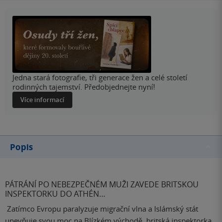
Jedna stará fotografie, tři generace žen a celé století
rodinných tajemství. Předobjednejte nyní!
Více informací
Popis
PÁTRÁNÍ PO NEBEZPEČNÉM MUŽI ZAVEDE BRITSKOU
INSPEKTORKU DO ATHÉN…
Zatímco Evropu paralyzuje migrační vlna a Islámský stát
upevňuje svou moc na Blízkém východě, britská inspektorka