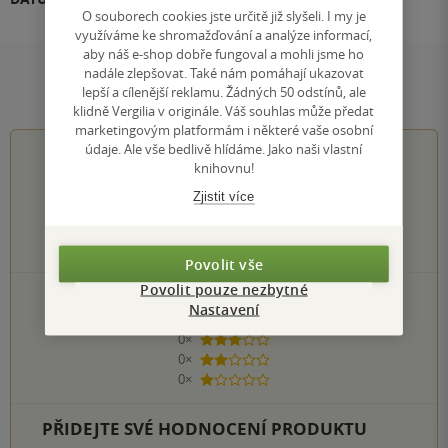
O souborech cookies jste určitě již slyšeli. I my je
využíváme ke shromažďování a analýze informací,
aby náš e-shop dobře fungoval a mohli jsme ho
nadále zlepšovat. Také nám pomáhají ukazovat
Hodnocení a recenze čtenářů
lepší a cílenější reklamu. Žádných 50 odstínů, ale
klidně Vergilia v originále. Váš souhlas může předat
marketingovým platformám i některé vaše osobní
údaje. Ale vše bedlivě hlídáme. Jako naši vlastní
0.0
z
5
knihovnu!
Zjistit více
0
hodnocení čtenářů
Povolit vše
Povolit pouze nezbytné
0×
5 hvězdiček
Nastavení
0×
4 hvězdičky
0×
3 hvězdičky
0×
2 hvězdičky
0×
1 hvezdička
PŘIDEJTE SVÉ HODNOCENÍ PRODUKTU