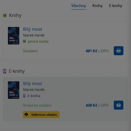
Všechny
Knihy
E-knihy
Knihy
Bílý most
Marek Havlík
pevná vazba
Do k
Skladem
491 Kč
s DPH
E-knihy
Bílý most
Marek Havlík
E-kniha
Koupit
Ihned ke stažení
439 Kč
s DPH
Stáhnout ukázku