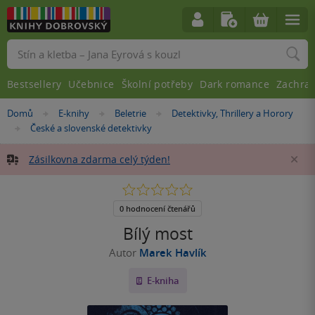
Vyhledávání
Bestsellery
Učebnice
Školní potřeby
Dark romance
Zachra
Nacházíte
Domů
E-knihy
Beletrie
Detektivky, Thrillery a Horory
»
»
»
se
České a slovenské detektivky
»
zde:
Zásilkovna zdarma celý týden!
Za
0.0
z
5
0 hodnocení čtenářů
hvězdiček
Bílý most
Autor
Marek Havlík
E-kniha