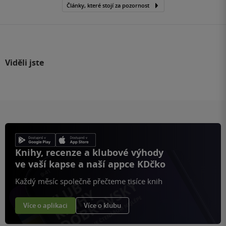
Články, které stojí za pozornost
Viděli jste
Knihy, recenze a klubové výhody
ve vaší kapse a naší appce KDčko
Každý měsíc společně přečteme tisíce knih
Více o aplikaci
Více o klubu