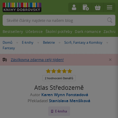
Vyhledávání
Bestsellery
Učebnice
Školní potřeby
Dark romance
Zachra
Nacházíte
Domů
E-knihy
Beletrie
Sci-fi, Fantasy a Komiksy
»
»
»
»
se
Fantasy
zde:
Zásilkovna zdarma celý týden!
Za
5.0
z
5
2 hodnocení čtenářů
hvězdiček
Atlas Středozemě
Autor
Karen Wynn Fonstadová
Překladatel
Stanislava Menšíková
E-kniha