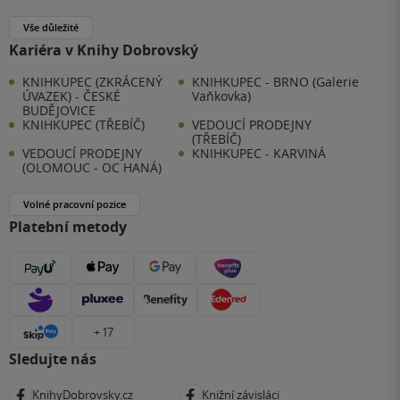
Vše důležité
Kariéra v Knihy Dobrovský
KNIHKUPEC (ZKRÁCENÝ
KNIHKUPEC - BRNO (Galerie
ÚVAZEK) - ČESKÉ
Vaňkovka)
BUDĚJOVICE
KNIHKUPEC (TŘEBÍČ)
VEDOUCÍ PRODEJNY
(TŘEBÍČ)
VEDOUCÍ PRODEJNY
KNIHKUPEC - KARVINÁ
(OLOMOUC - OC HANÁ)
Volné pracovní pozice
Platební metody
+ 17
Sledujte nás
KnihyDobrovsky.cz
Knižní závisláci