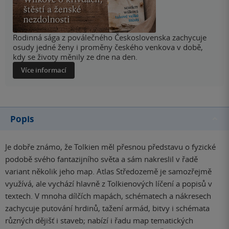
Rodinná sága z poválečného Československa zachycuje
osudy jedné ženy i proměny českého venkova v době,
kdy se životy měnily ze dne na den.
Více informací
Popis
Je dobře známo, že Tolkien měl přesnou představu o fyzické
podobě svého fantazijního světa a sám nakreslil v řadě
variant několik jeho map. Atlas Středozemě je samozřejmě
využívá, ale vychází hlavně z Tolkienových líčení a popisů v
textech. V mnoha dílčích mapách, schématech a nákresech
zachycuje putování hrdinů, tažení armád, bitvy i schémata
různých dějišť i staveb; nabízí i řadu map tematických