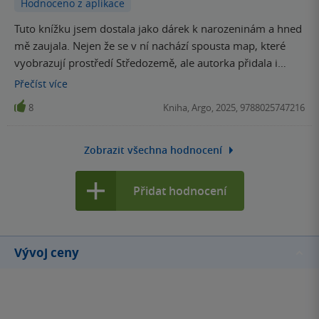
Hodnoceno z aplikace
Tuto knížku jsem dostala jako dárek k narozeninám a hned
mě zaujala. Nejen že se v ní nachází spousta map, které
vyobrazují prostředí Středozemě, ale autorka přidala i
rozsáhlé texty, jež jednotlivé mapy popisují. Občas se jedná
Přečíst
více
o připomínky děje - zejména v případě, že jsou zde
8
Kniha, Argo, 2025, 9788025747216
vyobrazeny cesty jednotlivých Tolkienových postav. Sama
jsem nejprve přečetla všechny příběhy a až teprve potom
jsem se pustila do Atlasu Středozemě. Troufnu si tvrdit, že
Zobrazit všechna hodnocení
tento postup je asi nejlepší, protože v případě, že byste
pořadí otočili, budou vám jednotlivé příběhy vyspoilovány.
Přidat hodnocení
Kniha se mi moc líbila a mohu ji vřele doporučit všem
příznivcům Tolkienových příběhů, ale těm, kteří si rádi
prohlížejí mapy a putují po nich prstem.
Vývoj ceny