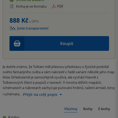
Kniha je ve formátu
PDF
888 Kč
s DPH
Jsme transparentní
Koupit
Je dobře známo, že Tolkien měl přesnou představu o fyzické podobě
svého fantazijního světa a sám nakreslil v řadě variant několik jeho map.
Atlas Středozemě je samozřejmě využívá, ale vychází hlavně z
Tolkienových líčení a popisů v textech. V mnoha dílčích mapách,
schématech a nákresech zachycuje putování hrdinů, tažení armád, bitvy
i schémata…
Přejít na celý popis
Všechny
Knihy
E-knihy
Knihy