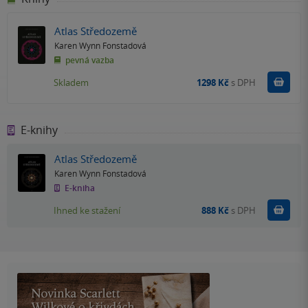
Atlas Středozemě
Karen Wynn Fonstadová
pevná vazba
Do k
Skladem
1298 Kč
s DPH
E-knihy
Atlas Středozemě
Karen Wynn Fonstadová
E-kniha
Koupit
Ihned ke stažení
888 Kč
s DPH