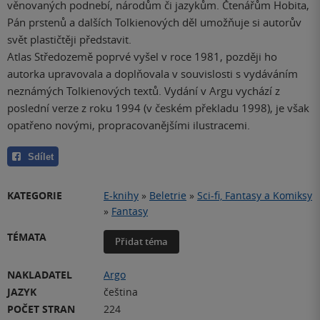
věnovaných podnebí, národům či jazykům. Čtenářům Hobita,
Pán prstenů a dalších Tolkienových děl umožňuje si autorův
svět plastičtěji představit.
Atlas Středozemě poprvé vyšel v roce 1981, později ho
autorka upravovala a doplňovala v souvislosti s vydáváním
neznámých Tolkienových textů. Vydání v Argu vychází z
poslední verze z roku 1994 (v českém překladu 1998), je však
opatřeno novými, propracovanějšími ilustracemi.
Sdílet
KATEGORIE
E-knihy
»
Beletrie
»
Sci-fi, Fantasy a Komiksy
»
Fantasy
TÉMATA
Přidat téma
NAKLADATEL
Argo
JAZYK
čeština
POČET STRAN
224