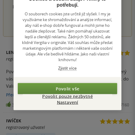
potřebují.
Hodnocení našich knihkupců: 0.0 z 5
O souborech cookies jste určitě již slyšeli. I my je
využíváme ke shromažďování a analýze informací,
1
2
3
4
5
aby náš e-shop dobře fungoval a mohli jsme ho
nadále zlepšovat. Také nám pomáhají ukazovat
lepší a cílenější reklamu. Žádných 50 odstínů, ale
klidně Vergilia v originále. Váš souhlas může předat
marketingovým platformám i některé vaše osobní
LENKA KARABÁŠOVÁ
údaje. Ale vše bedlivě hlídáme. Jako naši vlastní
registrovaný uživatel
knihovnu!
Zjistit více
Povinnost každého fanouška mít doma tento skvost, který
vás zavede prostřednictvím map jak do Středozemě, tak do
Valinoru, Númenoru a dalších. Dopodrobna rozebere
Povolit vše
veškerá místa na Ardě tak jak se měnili v průběhu věků.
Přečíst
více
Povolit pouze nezbytné
Kniha teď není nikde k dostání, ale doufám, že někdy v
Nastavení
33
Kniha, Mladá fronta, , 9788020407160
budoucnu bude dotisk. Ke mě se dostala verze z roku 1999
tuším, ale ráda bych si pořídila vlastní.
IWÍČEK
registrovaný uživatel