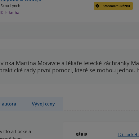
Scott Lynch
Stáhnout ukázku
E-kniha
vinka Martina Moravce a lékaře letecké záchranky Ma
 praktické rady první pomoci, které se mohou jednou
y autora
Vývoj ceny
zvrtlo a Locke a
SÉRIE
Lži Locke
espoň Jean.