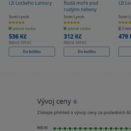
Lži Lockeho Lamory
Rudá moře pod
Lži L
rudými nebesy
Scott Lynch
Scott Lynch
Scott 
4.7
4.9
4.7
z
z
z
pevná vazba
pevná vazba
E-kn
5
5
5
hvězdiček
hvězdiček
hvězdiče
536 Kč
312 Kč
479 
Běžně
599 Kč
Běžně
349 Kč
Do košíku
Do košíku
Vývoj ceny
Získejte přehled o vývoji ceny za posledních 60