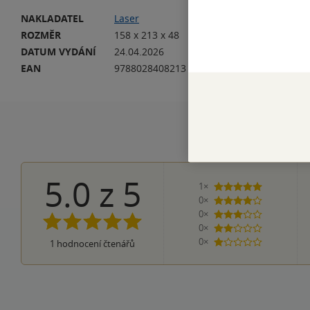
NAKLADATEL
Laser
VA
ROZMĚR
158 x 213 x 48
HM
DATUM VYDÁNÍ
24.04.2026
JA
EAN
9788028408213
5.0
z
5
1×
5 hvězdiček
0×
4 hvězdičky
0×
3 hvězdičky
0×
2 hvězdičky
0×
1
hodnocení čtenářů
1 hvezdička