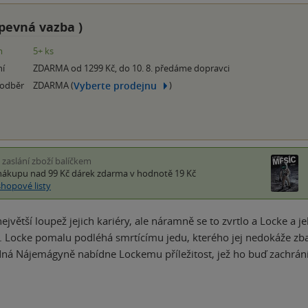
pevná vazba
)
m
5+ ks
ní
ZDARMA od 1299 Kč, do 10. 8. předáme dopravci
Vyberte prodejnu
 odběr
ZDARMA (
)
i zaslání zboží balíčkem
nákupu nad 99 Kč
dárek zdarma
v hodnotě 19 Kč
shopové listy
ejvětší loupež jejich kariéry, ale náramně se to zvrtlo a Locke a j
. Locke pomalu podléhá smrtícímu jedu, kterého jej nedokáže zbav
ná Nájemágyně nabídne Lockemu příležitost, jež ho buď zachrán