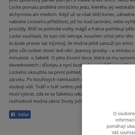
Locke pomalu podléhá smrtícímu jedu, kterého jej nedokáže
alchymista ani medicín. Když už se však blíží konec, záhad
nabídne Lockemu příležitost, jež ho buď zachrání, nebo vyří
provždy. Blíží se politické volby mágů a frakce potřebují pě
Locke souhlasit, že tuto roli sehraje, kouzlem očistí jeho tělo
to bude proces tak trýznivý, že možná ještě zatouží po smrti. 
jeho vůli ovšem zlomí dvě věci: Jeanovy prosby – a zmínka 
minulosti: o Sabetě. O jeho životní lásce, která se mu vyrovn
dovednostech i důvtipu a nyní bude jeho největší soupeřkou
Lockeho okouzlila na první pohled, když byli oba mladí sirotci
zácviku. Po bouřlivých námluvách ale odešla. Nyní se střetn
souboji vůlí. Tváří v tvář svému jedinému protějšku v lásce i ls
musí vybrat, zda se se Sabetou utká… nebo se jí bude dvořit
rozhodnutí možná závisí životy jich obou.
O souborec
Sdílet
informací
pomáhají ukazo
Váš souhla