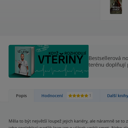
Bestsellerová no
terénu doplňují
1
Popis
Hodnocení
Další knih
Měla to být největší loupež jejich kariéry, ale náramně se to 
jeho spolehlivý parťák Jean jen o vlásek unikli smrti. Nebo al