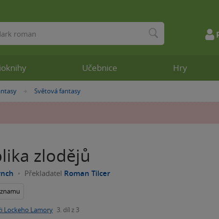
ioknihy
Učebnice
Hry
antasy
Světová fantasy
»
lika zlodějů
ynch
Překladatel
Roman Tilcer
seznamu
ži Lockeho Lamory
3. díl z 3