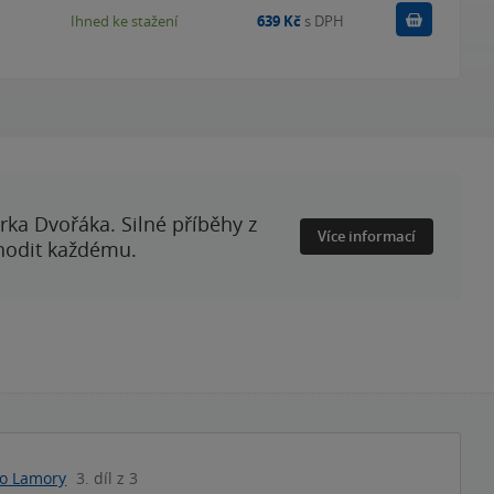
Koupit
Ihned ke stažení
639 Kč
s DPH
rka Dvořáka. Silné příběhy z
Více informací
 hodit každému.
ho Lamory
3. díl z 3