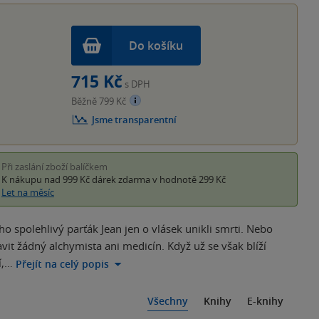
Do košíku
715 Kč
s DPH
Běžně 799 Kč
Jsme transparentní
Při zaslání zboží balíčkem
K nákupu nad 999 Kč
dárek zdarma
v hodnotě 299 Kč
Let na měsíc
eho spolehlivý parťák Jean jen o vlásek unikli smrti. Nebo
it žádný alchymista ani medicín. Když už se však blíží
í,…
Přejít na celý popis
Všechny
Knihy
E-knihy