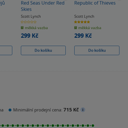
ějů
Red Seas Under Red
Republic of Thieves
Skies
Scott Lynch
Scott Lynch
0.0
5.0
z
z
měkká vazba
měkká vazba
5
5
hvězdiček
hvězdiček
299 Kč
299 Kč
Do košíku
Do košíku
715 Kč
na
Minimální prodejní cena: