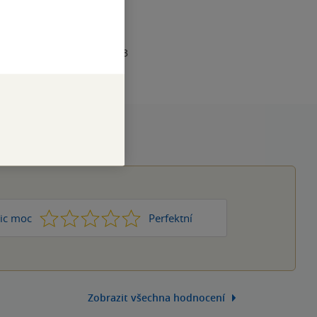
RAN
712
1
978-80-284-0821-3
1
2
3
4
5
ic moc
Perfektní
Zobrazit všechna hodnocení