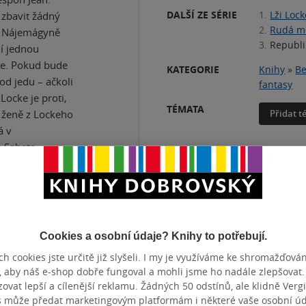
DALŠÍ ZE SÉRIE
1.
Lži Loc
 zbavit žádný
2.
Rudá m
ná Nájemágyně
3.
Republi
dí jednou
šce. Pokud bude
KATEGORIE
Knihy
»
Be
 od jedu – ačkoli
fantasy
Locke je proti,
TÉMATA
o ženě z Lockeho
Přidat 
á v
. Sabeta
 a zloději v
ou v dalším
ti si totiž Locke
. Na tomto
Cookies a osobní údaje? Knihy to potřebují.
h cookies jste určitě již slyšeli. I my je využíváme ke shromažďován
, aby náš e-shop dobře fungoval a mohli jsme ho nadále zlepšovat
vat lepší a cílenější reklamu. Žádných 50 odstínů, ale klidně Vergil
s může předat marketingovým platformám i některé vaše osobní úda