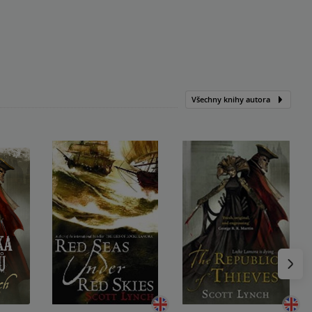
Všechny knihy autora
Následu