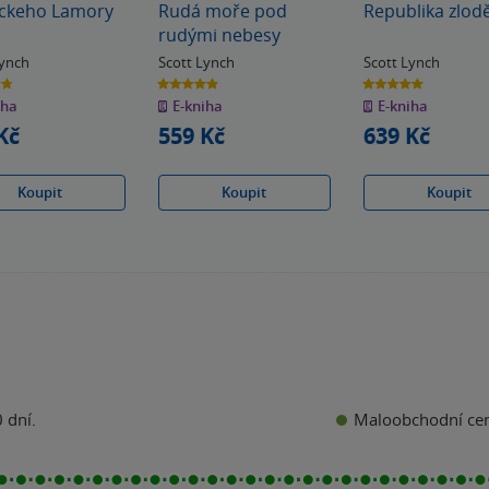
ockeho Lamory
Rudá moře pod
Republika zlod
rudými nebesy
Lynch
Scott Lynch
Scott Lynch
4.9
5.0
z
z
iha
E-kniha
E-kniha
5
5
k
hvězdiček
hvězdiček
Kč
559 Kč
639 Kč
Koupit
Koupit
Koupit
Maloobchodní ce
 dní.