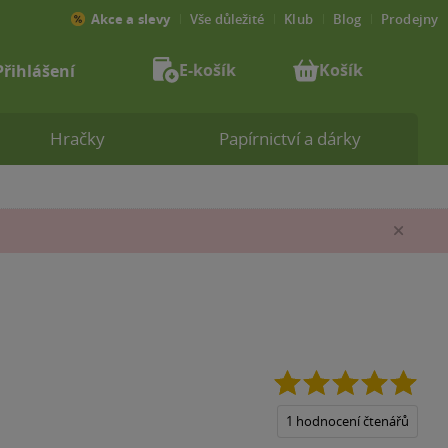
Akce a slevy
Vše důležité
Klub
Blog
Prodejny
E-košík
Košík
Přihlášení
Hračky
Papírnictví a dárky
Zav
5.0
z
5
1 hodnocení čtenářů
hvěz