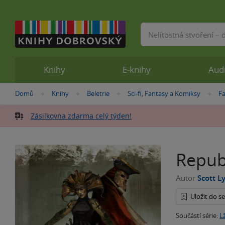
Vyhledávání
Knihy
E-knihy
Aud
Nacházíte
Domů
Knihy
Beletrie
Sci-fi, Fantasy a Komiksy
F
»
»
»
»
se
zde:
Zásilkovna zdarma celý týden!
Repub
Autor
Scott L
Uložit do 
Součástí série:
L