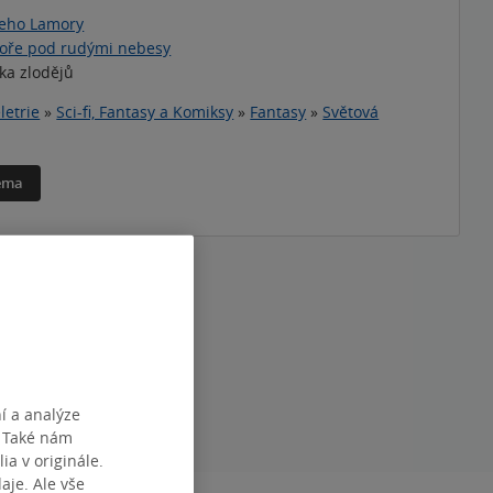
keho Lamory
oře pod rudými nebesy
ka zlodějů
letrie
»
Sci-fi, Fantasy a Komiksy
»
Fantasy
»
Světová
téma
í a analýze
. Také nám
ia v originále.
je. Ale vše