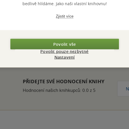
bedlivě hlídáme. Jako naši vlastní knihovnu!
ZBA
pevná vazba
POČET ST
OTNOST
708 g
VYDÁNÍ
Zjistit více
ZYK
čeština
ISBN
Povolit vše
Povolit pouze nezbytné
Hodnocení a recenze čtenářů
Nastavení
PŘIDEJTE SVÉ HODNOCENÍ KNIHY
N
Hodnocení našich knihkupců: 0.0 z 5