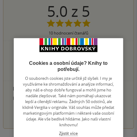
5.0
z
5
10
hodnocení čtenářů
10×
5 hvězdiček
0×
4 hvězdičky
0×
3 hvězdičky
Cookies a osobní údaje? Knihy to
0×
2 hvězdičky
potřebují.
0×
1 hvezdička
O souborech cookies jste určitě již slyšeli. I my je
využíváme ke shromažďování a analýze informací,
PŘIDEJTE SVÉ HODNOCENÍ PRODUKTU
aby náš e-shop dobře fungoval a mohli jsme ho
nadále zlepšovat. Také nám pomáhají ukazovat
Hodnocení našich knihkupců: 0.0 z 5
lepší a cílenější reklamu. Žádných 50 odstínů, ale
klidně Vergilia v originále. Váš souhlas může předat
marketingovým platformám i některé vaše osobní
1
2
3
4
5
údaje. Ale vše bedlivě hlídáme. Jako naši vlastní
knihovnu!
Zjistit více