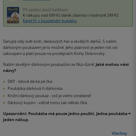
Při zaslání zboží balíčkem
K nákupu nad 699 Kč
dárek zdarma
v hodnotě 249 Kč
Karel IV. v kouzelném kukátku
Darujte celý svět knih, deskových her a skvělých dárků. S naším
dárkovým poukazem je to možné. Jeho platnost je jeden rok od
zakoupení a platí pouze na prodejnách Knihy Dobrovský.
Našim skvělým dárkovým poukazům se říká různě.
Jaké mohou nést
názvy?
DKP - lidově dé ká pé čka
Poukázka dárková či dárkovka
Knižní dárkový poukaz - což je velmi vznešené!
Dárkový kupón - vážně tomu tak někdo říká...
Upozornění: Poukázka má pouze jedno použití. Jedna poukázka =
jeden nákup.
Všechny