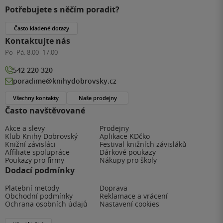
Potřebujete s něčím poradit?
Často kladené dotazy
Kontaktujte nás
Po–Pá:
8:00–17:00
542 220 320
poradime@knihydobrovsky.cz
Všechny kontakty
Naše prodejny
Často navštěvované
Akce a slevy
Prodejny
Klub Knihy Dobrovský
Aplikace KDčko
Knižní závisláci
Festival knižních závisláků
Affiliate spolupráce
Dárkové poukazy
Poukazy pro firmy
Nákupy pro školy
Dodací podmínky
Platební metody
Doprava
Obchodní podmínky
Reklamace a vrácení
Ochrana osobních údajů
Nastavení cookies