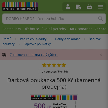
Vyhledávání
Bestsellery
Učebnice
Školní potřeby
Dark romance
Zachra
Nacházíte
Domů
Papírnictví a dárky
Dárky a dekorace
Dárkové
»
»
»
se
poukazy
Papírové poukázky
»
zde:
Zásilkovna zdarma celý týden!
Za
5.0
z
5
10 hodnocení čtenářů
hvězdiček
Dárková poukázka 500 Kč (kamenná
prodejna)