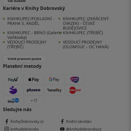
Vše důležité
Kariéra v Knihy Dobrovský
KNIHKUPEC/POKLADNÍ -
KNIHKUPEC (ZKRÁCENÝ
PRAHA 5, ANDĚL
ÚVAZEK) - ČESKÉ
BUDĚJOVICE
KNIHKUPEC - BRNO (Galerie
KNIHKUPEC (TŘEBÍČ)
Vaňkovka)
VEDOUCÍ PRODEJNY
VEDOUCÍ PRODEJNY
(TŘEBÍČ)
(OLOMOUC - OC HANÁ)
Volné pracovní pozice
Platební metody
+ 17
Sledujte nás
KnihyDobrovsky.cz
Knižní závisláci
knihydobrovsky
@knihydobrovskycz