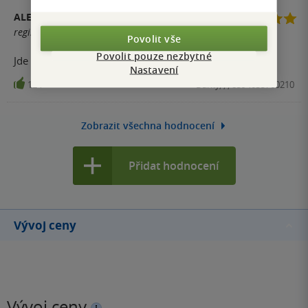
ALEXANDRA VLKOVÁ
registrovaný uživatel
Povolit vše
Povolit pouze nezbytné
Jde použít při osobním odběru?
Nastavení
124
Dárky, , , 8594035760210
Zobrazit všechna hodnocení
Přidat hodnocení
Vývoj ceny
Vývoj ceny