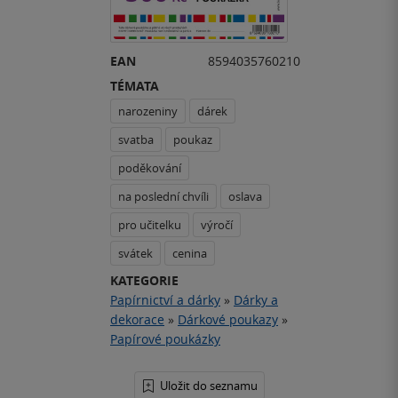
EAN
8594035760210
TÉMATA
narozeniny
dárek
svatba
poukaz
poděkování
na poslední chvíli
oslava
pro učitelku
výročí
svátek
cenina
KATEGORIE
Papírnictví a dárky
»
Dárky a
dekorace
»
Dárkové poukazy
»
Papírové poukázky
Uložit do seznamu