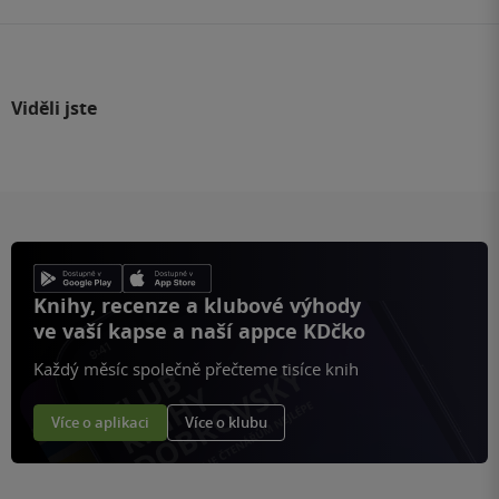
Viděli jste
Knihy, recenze a klubové výhody
ve vaší kapse a naší appce KDčko
Každý měsíc společně přečteme tisíce knih
Více o aplikaci
Více o klubu