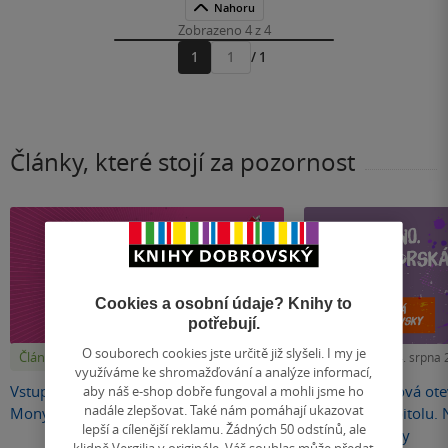
Nahoru
Zobrazeno 4 z 4
1
/ 1
Přejít
na
stránku
Články, které stojí za pozornost
Cookies a osobní údaje? Knihy to
potřebují.
O souborech cookies jste určitě již slyšeli. I my je
Články
Články
Před 6 hodinami
Úterý 4. srpna
využíváme ke shromažďování a analýze informací,
Vstupenky na uzavřenou autogramiádu
Radka Třeštíková otev
aby náš e-shop dobře fungoval a mohli jsme ho
nadále zlepšovat. Také nám pomáhají ukazovat
Mony Kasten jsou v prodeji!
autorskou kapitolu.
lepší a cílenější reklamu. Žádných 50 odstínů, ale
jako Velikovsky
klidně Vergilia v originále. Váš souhlas může předat