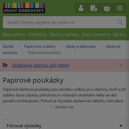
Vyhledávání
Bestsellery
Učebnice
Školní potřeby
Dark romance
Zachra
Nacházíte
Domů
Papírnictví a dárky
Dárky a dekorace
Dárkové
»
»
»
se
poukazy
Papírové poukázky
»
zde:
Zásilkovna zdarma celý týden!
Za
Papírové poukázky
Papírové dárkové poukázky jsou skvělou volbou pro všechny, kteří si při
výběru čtiva s láskou přičichnou k voňavým stránkám nebo se rádi
poradí s knihkupcem. Pokud se chystáte obdarovat někoho, kdo dává
přednost on-line nákupům v pohodlí domova, vhodnější pro něj
Zobrazit
více
pravděpodobně bude
elektronická dárková poukázka
, kterou lze
uplatnit právě na e-shopu. V naší kategorii papírových dárkových
knižních poukázek najdete vouchery v různé výši. Stačí si jen vybrat.
Filtrovat výsledky