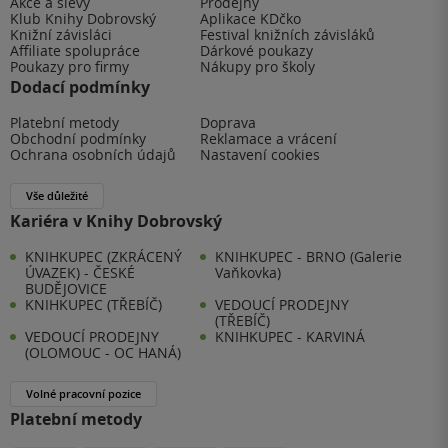
Akce a slevy
Prodejny
Klub Knihy Dobrovský
Aplikace KDčko
Knižní závisláci
Festival knižních závisláků
Affiliate spolupráce
Dárkové poukazy
Poukazy pro firmy
Nákupy pro školy
Dodací podmínky
Platební metody
Doprava
Obchodní podmínky
Reklamace a vrácení
Ochrana osobních údajů
Nastavení cookies
Vše důležité
Kariéra v Knihy Dobrovský
KNIHKUPEC (ZKRÁCENÝ
KNIHKUPEC - BRNO (Galerie
ÚVAZEK) - ČESKÉ
Vaňkovka)
BUDĚJOVICE
KNIHKUPEC (TŘEBÍČ)
VEDOUCÍ PRODEJNY
(TŘEBÍČ)
VEDOUCÍ PRODEJNY
KNIHKUPEC - KARVINÁ
(OLOMOUC - OC HANÁ)
Volné pracovní pozice
Platební metody