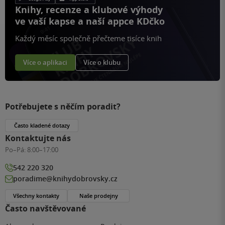
Knihy, recenze a klubové výhody
ve vaší kapse a naší appce KDčko
Každý měsíc společně přečteme tisíce knih
Více o aplikaci
Více o klubu
Potřebujete s něčím poradit?
Často kladené dotazy
Kontaktujte nás
Po–Pá:
8:00–17:00
542 220 320
poradime@knihydobrovsky.cz
Všechny kontakty
Naše prodejny
Často navštěvované