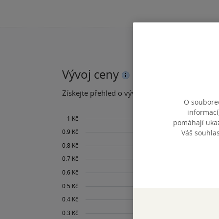
Vývoj ceny
Získejte přehled o vývoji ceny za posledních 60
O souborec
informací
pomáhají ukazo
Váš souhla