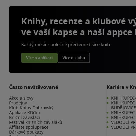
Knihy, recenze a klubové 
ve vaší kapse a naší appce
Každý měsíc společně přečteme tisíce knih
Více o aplikaci
Více o klubu
Často navštěvované
Kariéra v K
Akce a slevy
KNIHKUPEC/
Prodejny
KNIHKUPEC 
Klub Knihy Dobrovský
BUDĚJOVIC
Aplikace KDčko
KNIHKUPEC -
Knižní závisláci
KNIHKUPEC 
Festival knižních závisláků
VEDOUCÍ PR
Affiliate spolupráce
VEDOUCÍ PR
Dárkové poukazy