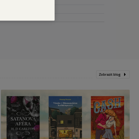
Zobrazit blog
N
p