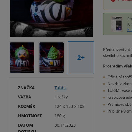
Př
K 
E-
Představení začí
skvělého kachníh
2+
Prozradím však
Oficiální zboží
Navrhl a zkon
ZNAČKA
Tubbz
TUBBZ - vaše o
VAZBA
Hračky
Krabicová edi
Prémiové sběr
ROZMĚR
124 x 153 x 108
Přibližně 9 cm
HMOTNOST
180 g
DATUM
30.11.2023
DOTISKU