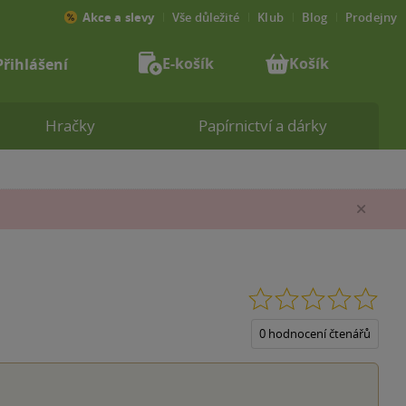
Akce a slevy
Vše důležité
Klub
Blog
Prodejny
E-košík
Košík
Přihlášení
Hračky
Papírnictví a dárky
Zav
0.0
z
5
0 hodnocení čtenářů
hvěz