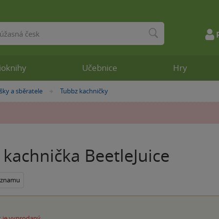
ioknihy
Učebnice
Hry
šky a sběratele
Tubbz kachničky
»
 kachnička BeetleJuice
seznamu
 je vyprodaný.