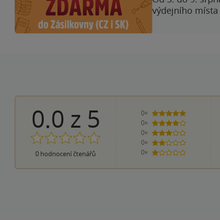
výdejního místa
0.0
z
5
0×
5 hvězdiček
0×
4 hvězdičky
0×
3 hvězdičky
0×
2 hvězdičky
0×
0
hodnocení čtenářů
1 hvezdička