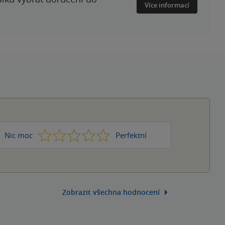
Více informací
1
2
3
4
5
Nic moc
Perfektní
Zobrazit všechna hodnocení