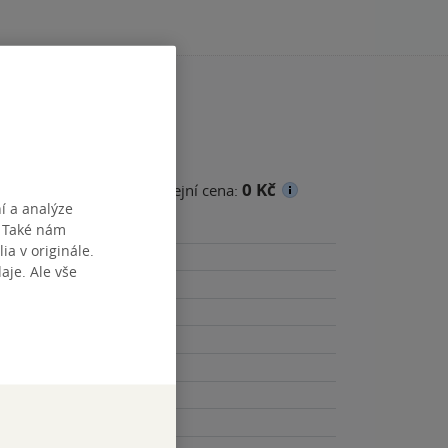
0 Kč
cena
Minimální prodejní cena:
í a analýze
. Také nám
ia v originále.
je. Ale vše