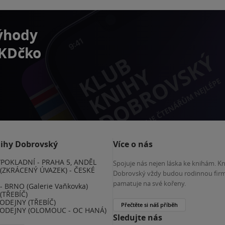
výhody
 KDčko
nihy Dobrovský
Více o nás
POKLADNÍ - PRAHA 5, ANDĚL
Spojuje nás nejen láska ke knihám. K
(ZKRÁCENÝ ÚVAZEK) - ČESKÉ
Dobrovský vždy budou rodinnou firm
E
pamatuje na své kořeny.
 BRNO (Galerie Vaňkovka)
(TŘEBÍČ)
ODEJNY (TŘEBÍČ)
Přečtěte si náš příběh
ODEJNY (OLOMOUC - OC HANÁ)
Sledujte nás