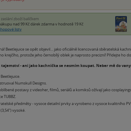
i zaslání zboží balíčkem
nákupu nad 99 Kč
dárek zdarma
v hodnotě 19 Kč
shopové listy
ná! Beetlejuice se opět objevil… jako oficiálně licencovaná sběratelská kach
o krejčího, protože jeho černobílý oblek je naprosto precizní! Přidejte ho 
 tajemství - ani jako kachnička se nesmím koupat. Neber mě do vany
 Beetlejuice.
struoval Numskull Designs.
blíbené postavy z videoher, filmů, seriálů a komiksů ožívají jako cosplayin
ce TUBBZ.
atelské předměty - vysoce detailní prvky a vyrobeno z vysoce kvalitního PV
 (3,54") vysoké.