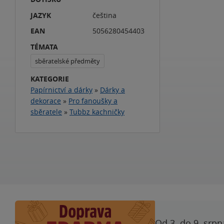
JAZYK
čeština
EAN
5056280454403
TÉMATA
sběratelské předměty
KATEGORIE
Papírnictví a dárky
»
Dárky a
dekorace
»
Pro fanoušky a
sběratele
»
Tubbz kachničky
Od 3. do 9. srpn