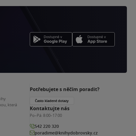
Potřebujete s něčím poradit?
nihy
Často kladené dotazy
ou, která
Kontaktujte nás
Po–Pá:
8:00–17:00
542 220 320
poradime@knihydobrovsky.cz