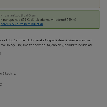
Při zaslání zboží balíčkem
K nákupu nad 699 Kč
dárek zdarma
v hodnotě 249 Kč
Karel IV. v kouzelném kukátku
nička TUBBZ - tohle nikdo nečekal! Vypadá děsivě úžasně, musí mít
do své sbírky… nejsme zodpovědní za jeho činy, pokud to neuděláte!
!
gové kachny.
C.