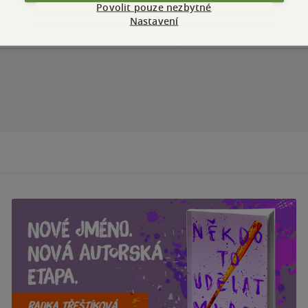
Povolit pouze nezbytné
Nastavení