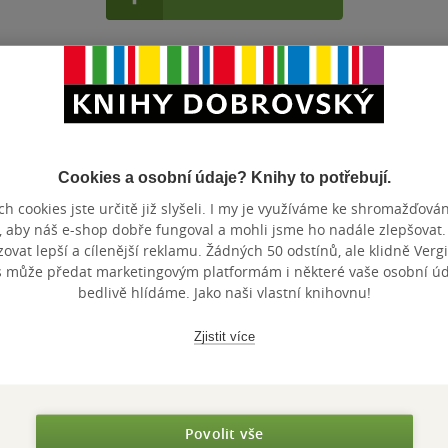
Cookies a osobní údaje? Knihy to potřebují.
Maloobchodní 
 dní.
h cookies jste určitě již slyšeli. I my je využíváme ke shromažďován
, aby náš e-shop dobře fungoval a mohli jsme ho nadále zlepšovat
vat lepší a cílenější reklamu. Žádných 50 odstínů, ale klidně Vergil
s může předat marketingovým platformám i některé vaše osobní úda
bedlivě hlídáme. Jako naši vlastní knihovnu!
Zjistit více
Povolit vše