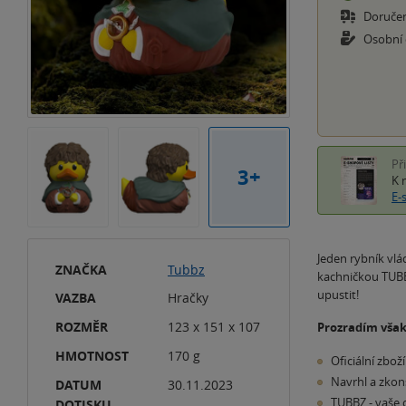
Doruče
Osobní
Př
3+
K 
E-
Jeden rybník vlá
ZNAČKA
Tubbz
kachničkou TUBBZ
upustit!
VAZBA
Hračky
ROZMĚR
123 x 151 x 107
Prozradím však
HMOTNOST
170 g
Oficiální zbož
Navrhl a zkon
DATUM
30.11.2023
TUBBZ - vaše o
DOTISKU