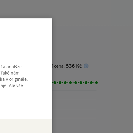
536 Kč
na
Minimální prodejní cena:
í a analýze
. Také nám
ia v originále.
je. Ale vše