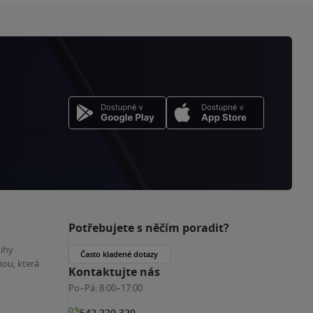
Potřebujete s něčím poradit?
nihy
Často kladené dotazy
ou, která
Kontaktujte nás
Po–Pá:
8:00–17:00
542 220 320