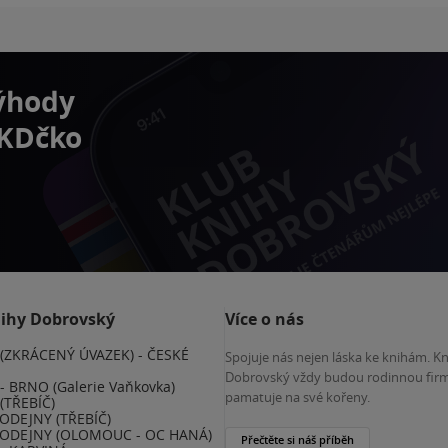
výhody
 KDčko
nihy Dobrovský
Více o nás
(ZKRÁCENÝ ÚVAZEK) - ČESKÉ
Spojuje nás nejen láska ke knihám. K
E
Dobrovský vždy budou rodinnou firm
 BRNO (Galerie Vaňkovka)
pamatuje na své kořeny.
(TŘEBÍČ)
ODEJNY (TŘEBÍČ)
ODEJNY (OLOMOUC - OC HANÁ)
Přečtěte si náš příběh