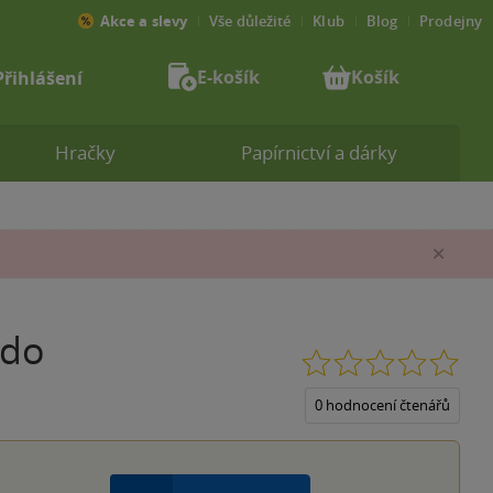
Akce a slevy
Vše důležité
Klub
Blog
Prodejny
E-košík
Košík
Přihlášení
Hračky
Papírnictví a dárky
Zav
odo
0.0
z
5
0 hodnocení čtenářů
hvěz