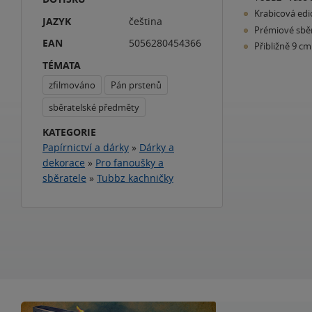
Krabicová edi
JAZYK
čeština
Prémiové sběr
EAN
5056280454366
Přibližně 9 cm
TÉMATA
zfilmováno
Pán prstenů
sběratelské předměty
KATEGORIE
Papírnictví a dárky
»
Dárky a
dekorace
»
Pro fanoušky a
sběratele
»
Tubbz kachničky