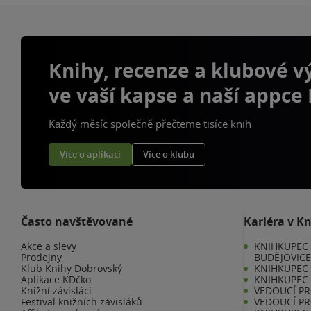
Knihy, recenze a klubové 
ve vaší kapse a naší appce
Každý měsíc společně přečteme tisíce knih
Více o aplikaci
Více o klubu
Často navštěvované
Kariéra v K
Akce a slevy
KNIHKUPEC 
Prodejny
BUDĚJOVIC
Klub Knihy Dobrovský
KNIHKUPEC -
Aplikace KDčko
KNIHKUPEC 
Knižní závisláci
VEDOUCÍ PR
Festival knižních závisláků
VEDOUCÍ PR