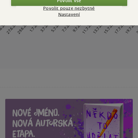
Povolit vše
Povolit pouze nezbytné
Nastavení