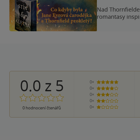
Nad Thornfieldem
romantasy inspi
0.0
z
5
0×
5 hvězdiček
0×
4 hvězdičky
0×
3 hvězdičky
0×
2 hvězdičky
0×
0
hodnocení čtenářů
1 hvezdička