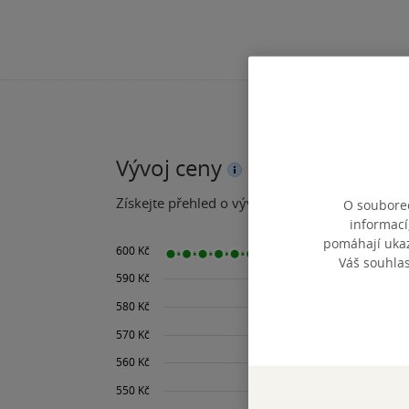
Vývoj ceny
Získejte přehled o vývoji ceny za posledních 60
O souborec
informací
pomáhají ukazo
Váš souhla