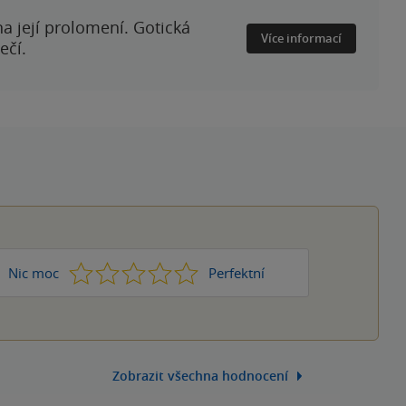
a její prolomení. Gotická
Více informací
ečí.
1
2
3
4
5
Nic moc
Perfektní
Zobrazit všechna hodnocení