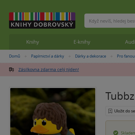
Vyhledávání
Knihy
E-knihy
Aud
Nacházíte
Domů
Papírnictví a dárky
Dárky a dekorace
Pro fanou
»
»
»
se
zde:
Zásilkovna zdarma celý týden!
Tubbz
Uložit do 
Sklade