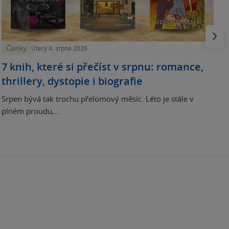
N
p
Násled
Články
Úterý 4. srpna 2026
7 knih, které si přečíst v srpnu: romance,
thrillery, dystopie i biografie
Srpen bývá tak trochu přelomový měsíc. Léto je stále v
plném proudu,...