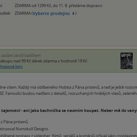
ní
ZDARMA od 1299 Kč, do 11. 8. předáme dopravci
Vyberte prodejnu
 odběr
ZDARMA (
)
i zaslání zboží balíčkem
nákupu nad 99 Kč
dárek zdarma
v hodnotě 19 Kč
shopové listy
dne všem. Každý má oblíbeného Hobita z Pána prstenů, a teď je ještě roztomi
. Fanoušci budou nadšeni z detailů, rozcuchaných hnědých vlasů, zeleného 
 tajemství - ani jako kachnička se nesmím koupat. Neber mě do vany
í z Pána prstenů.
struoval Numskull Designs.
blíbené postavy z videoher, filmů, seriálů a komiksů ožívají jako cosplayin