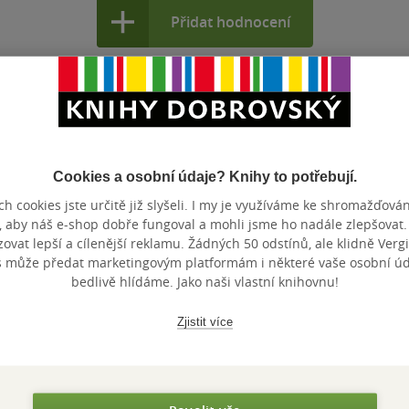
Přidat hodnocení
Cookies a osobní údaje? Knihy to potřebují.
Maloobchodní ce
 dní.
h cookies jste určitě již slyšeli. I my je využíváme ke shromažďován
, aby náš e-shop dobře fungoval a mohli jsme ho nadále zlepšovat
vat lepší a cílenější reklamu. Žádných 50 odstínů, ale klidně Vergil
s může předat marketingovým platformám i některé vaše osobní úda
bedlivě hlídáme. Jako naši vlastní knihovnu!
Zjistit více