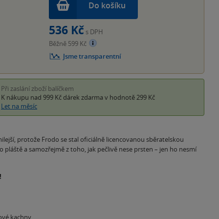
Do košíku
536 Kč
s DPH
Běžně 599 Kč
Jsme transparentní
Při zaslání zboží balíčkem
K nákupu nad 999 Kč
dárek zdarma
v hodnotě 299 Kč
Let na měsíc
lejší, protože Frodo se stal oficiálně licencovanou sběratelskou
pláště a samozřejmě z toho, jak pečlivě nese prsten – jen ho nesmí
!
gové kachny.