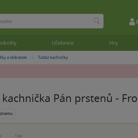
ioknihy
Učebnice
Hry
šky a sběratele
Tubbz kachničky
»
 kachnička Pán prstenů - Fr
seznamu
m
1 ks