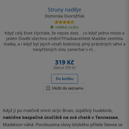
Struny naděje
Dominika Dvorožňák
4.5
měkká vazba
z
Když celý život slýcháte, že nejste dost... co když jedno místo a
5
hvězdiček
jeden člověk všechno změní?Třiadvacetileté Maddie zemřela
matka, a i když byl jejich vztah bolestivý, plný prázdných lahví a
nevyřčených slov, zanechal v ní...
319 Kč
Běžně
399 Kč
Do košíku
Uložit do seznamu
Když jí po matčině smrti strýc Brian, úspěšný hudebník,
nabídne bezpečné útočiště na své chatě v Tennessee
,
Maddison váhá. Povzbuzena slovy blízkého přítele Stevea se