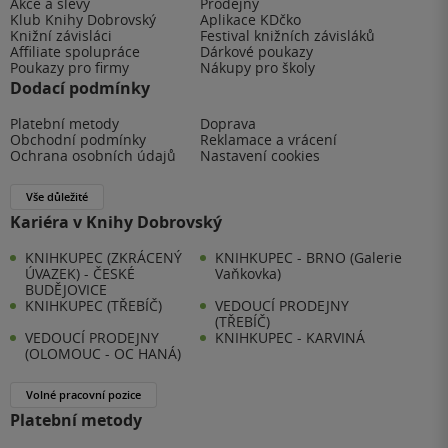
Akce a slevy
Prodejny
Klub Knihy Dobrovský
Aplikace KDčko
Knižní závisláci
Festival knižních závisláků
Affiliate spolupráce
Dárkové poukazy
Poukazy pro firmy
Nákupy pro školy
Dodací podmínky
Platební metody
Doprava
Obchodní podmínky
Reklamace a vrácení
Ochrana osobních údajů
Nastavení cookies
Vše důležité
Kariéra v Knihy Dobrovský
KNIHKUPEC (ZKRÁCENÝ
KNIHKUPEC - BRNO (Galerie
ÚVAZEK) - ČESKÉ
Vaňkovka)
BUDĚJOVICE
KNIHKUPEC (TŘEBÍČ)
VEDOUCÍ PRODEJNY
(TŘEBÍČ)
VEDOUCÍ PRODEJNY
KNIHKUPEC - KARVINÁ
(OLOMOUC - OC HANÁ)
Volné pracovní pozice
Platební metody