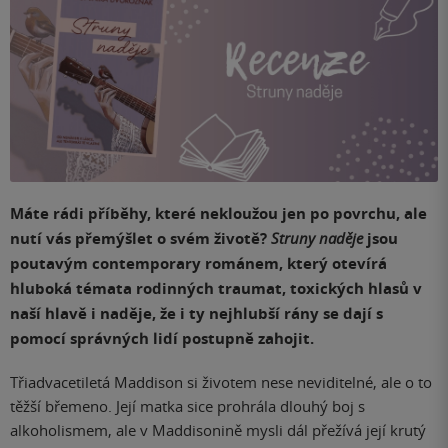
Máte rádi příběhy, které nekloužou jen po povrchu, ale
nutí vás přemýšlet o svém životě?
Struny naděje
jsou
poutavým contemporary románem, který otevírá
hluboká témata rodinných traumat, toxických hlasů v
naší hlavě i naděje, že i ty nejhlubší rány se dají s
pomocí správných lidí postupně zahojit.
Třiadvacetiletá Maddison si životem nese neviditelné, ale o to
těžší břemeno. Její matka sice prohrála dlouhý boj s
alkoholismem, ale v Maddisonině mysli dál přežívá její krutý