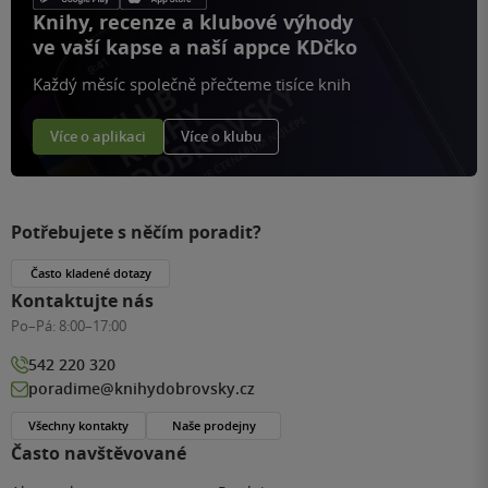
Knihy, recenze a klubové výhody
ve vaší kapse a naší appce KDčko
Každý měsíc společně přečteme tisíce knih
Více o aplikaci
Více o klubu
Potřebujete s něčím poradit?
Často kladené dotazy
Kontaktujte nás
Po–Pá:
8:00–17:00
542 220 320
poradime@knihydobrovsky.cz
Všechny kontakty
Naše prodejny
Často navštěvované