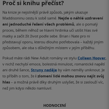
Proč si knihu přečíst?
Na knize je nejsilnější právě způsob, jakým ukazuje
Maddisoninu cestu k sobě samé.
Nejde o náhlé uzdravení
ani jednoduché řešení všech problémů
, ale o pomalý
proces, během něhož se hlavní hrdinka učí utišit hlas své
matky a začít žít život podle sebe. Brian i Nate pro ni
představují oporu, kterou dlouho potřebovala – každý jiným
způsobem, ale oba s důležitým místem v jejím příběhu.
Pokud máte rádi New Adult romány ve stylu
Colleen Hoover
,
v nichž nechybí emoce, bolestná minulost, romantické napětí
ani druhé šance,
Struny naděje
by vám neměly uniknout. Je
to příběh o tom, že
i zlomení lidé mohou znovu najít svůj
hlas
– a možná právě díky druhým uslyšet, že si zaslouží víc,
než jim kdysi někdo namluvil.
HODNOCENÍ