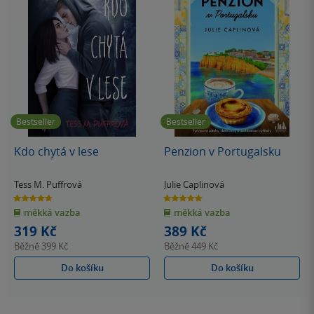
Bestseller
Bestseller
Kdo chytá v lese
Penzion v Portugalsku
Tess M. Puffrová
Julie Caplinová
4.7
4.8
z
z
měkká vazba
měkká vazba
5
5
hvězdiček
hvězdiček
319 Kč
389 Kč
Běžně
399 Kč
Běžně
449 Kč
Do košíku
Do košíku