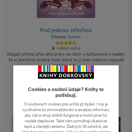
Pod jednou střechou
Eleanor Corvin
4.6
měkká vazba
z
Abigail přijme přes léto práci na ranči v Ashbourne v naději,
5
hvězdiček
že si konečně urovná život, který se jí pod rukama rozpadá
rychleji než...
319 Kč
Běžně
399 Kč
Cookies a osobní údaje? Knihy to
Do košíku
potřebují.
O souborech cookies jste určitě již slyšeli. I my je
Uložit do seznamu
využíváme ke shromažďování a analýze informací,
aby náš e-shop dobře fungoval a mohli jsme ho
nadále zlepšovat. Také nám pomáhají ukazovat
lepší a cílenější reklamu. Žádných 50 odstínů, ale
klidně Vergilia v originále. Váš souhlas může předat