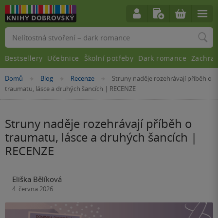
Vyhledávání
Bestsellery
Učebnice
Školní potřeby
Dark romance
Zachra
Nacházíte
Domů
Blog
Recenze
Struny naděje rozehrávají příběh o
»
»
»
se
traumatu, lásce a druhých šancích | RECENZE
zde:
Struny naděje rozehrávají příběh o
traumatu, lásce a druhých šancích |
RECENZE
Eliška Bělíková
4. června 2026