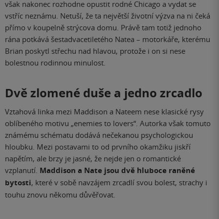
však nakonec rozhodne opustit rodné Chicago a vydat se
vstříc neznámu. Netuší, že ta největší životní výzva na ni čeká
přímo v koupelně strýcova domu. Právě tam totiž jednoho
rána potkává šestadvacetiletého Natea – motorkáře, kterému
Brian poskytl střechu nad hlavou, protože i on si nese
bolestnou rodinnou minulost.
Dvě zlomené duše a jedno zrcadlo
Vztahová linka mezi Maddison a Nateem nese klasické rysy
oblíbeného motivu „enemies to lovers“. Autorka však tomuto
známému schématu dodává nečekanou psychologickou
hloubku. Mezi postavami to od prvního okamžiku jiskří
napětím, ale brzy je jasné, že nejde jen o romantické
vzplanutí.
Maddison a Nate jsou dvě hluboce raněné
bytosti
, které v sobě navzájem zrcadlí svou bolest, strachy i
touhu znovu někomu důvěřovat.