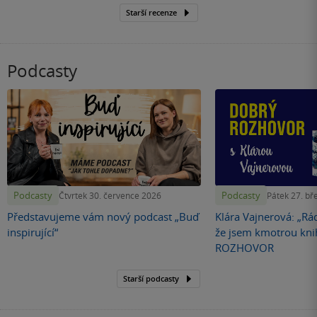
Starší recenze
Podcasty
Podcasty
Podcasty
Čtvrtek 30. července 2026
Pátek 27. bř
Představujeme vám nový podcast „Buď
Klára Vajnerová: „Rád
inspirující“
že jsem kmotrou kn
ROZHOVOR
Starší podcasty