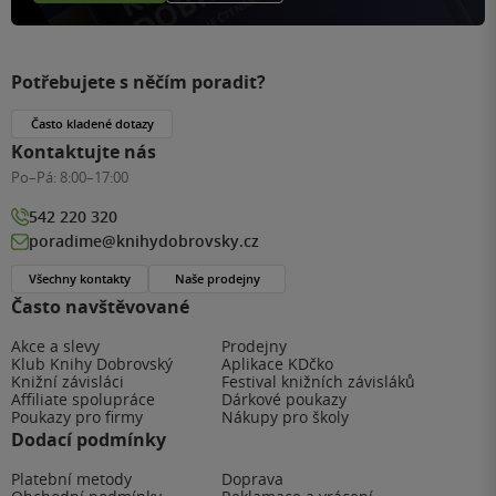
Potřebujete s něčím poradit?
Často kladené dotazy
Kontaktujte nás
Po–Pá:
8:00–17:00
542 220 320
poradime@knihydobrovsky.cz
Všechny kontakty
Naše prodejny
Často navštěvované
Akce a slevy
Prodejny
Klub Knihy Dobrovský
Aplikace KDčko
Knižní závisláci
Festival knižních závisláků
Affiliate spolupráce
Dárkové poukazy
Poukazy pro firmy
Nákupy pro školy
Dodací podmínky
Platební metody
Doprava