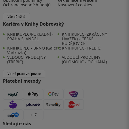
Obchodní podmínky
Reklamace a vrácení
Ochrana osobních údajů
Nastavení cookies
Vše důležité
Kariéra v Knihy Dobrovský
KNIHKUPEC/POKLADNÍ -
KNIHKUPEC (ZKRÁCENÝ
PRAHA 5, ANDĚL
ÚVAZEK) - ČESKÉ
BUDĚJOVICE
KNIHKUPEC - BRNO (Galerie
KNIHKUPEC (TŘEBÍČ)
Vaňkovka)
VEDOUCÍ PRODEJNY
VEDOUCÍ PRODEJNY
(TŘEBÍČ)
(OLOMOUC - OC HANÁ)
Volné pracovní pozice
Platební metody
+ 17
Sledujte nás