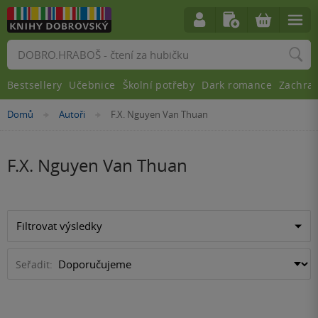
Vyhledávání
Bestsellery
Učebnice
Školní potřeby
Dark romance
Zachra
Nacházíte
Domů
Autoři
F.X. Nguyen Van Thuan
»
»
se
zde:
F.X. Nguyen Van Thuan
Filtrovat výsledky
Seřadit: