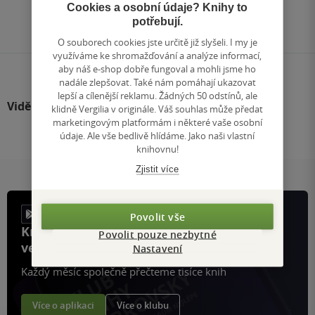
Přejít
Cookies a osobní údaje? Knihy to
na
potřebují.
stránku
O souborech cookies jste určitě již slyšeli. I my je
využíváme ke shromažďování a analýze informací,
aby náš e-shop dobře fungoval a mohli jsme ho
nadále zlepšovat. Také nám pomáhají ukazovat
lepší a cílenější reklamu. Žádných 50 odstínů, ale
Viděli jste
klidně Vergilia v originále. Váš souhlas může předat
marketingovým platformám i některé vaše osobní
údaje. Ale vše bedlivě hlídáme. Jako naši vlastní
knihovnu!
Zjistit více
Povolit vše
Knihy, recenze a klubové výhody
Povolit pouze nezbytné
ve vaší kapse a naší appce KDčko
Nastavení
Každý měsíc společně přečteme tisíce knih
Více o aplikaci
Více o klubu