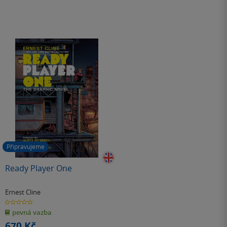
Připravujeme
Ready Player One
Ernest Cline
0.0
z
pevná vazba
5
hvězdiček
670 Kč