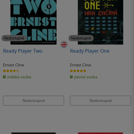
Nedostupné
Nedostupné
Ready Player Two
Ready Player One
Ernest Cline
Ernest Cline
4.1
4.8
z
z
měkká vazba
pevná vazba
5
5
hvězdiček
hvězdiček
Nedostupné
Nedostupné