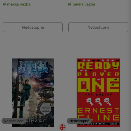
z
z
měkká vazba
pevná vazba
5
5
hvězdiček
hvězdiček
Nedostupné
Nedostupné
Nedostupné
Nedostupné