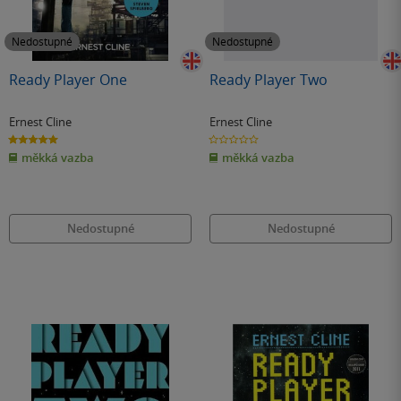
Nedostupné
Nedostupné
Ready Player One
Ready Player Two
Ernest Cline
Ernest Cline
5.0
0.0
z
z
měkká vazba
měkká vazba
5
5
hvězdiček
hvězdiček
Nedostupné
Nedostupné