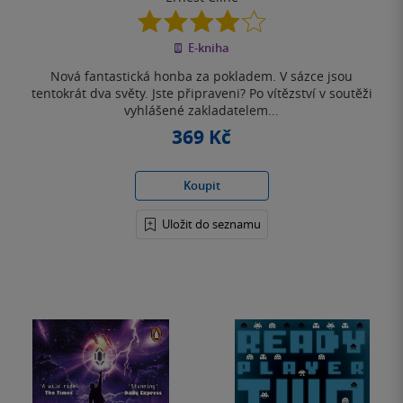
4.1
z
E-kniha
5
hvězdiček
Nová fantastická honba za pokladem. V sázce jsou
tentokrát dva světy. Jste připraveni? Po vítězství v soutěži
vyhlášené zakladatelem...
369 Kč
Koupit
Uložit do seznamu