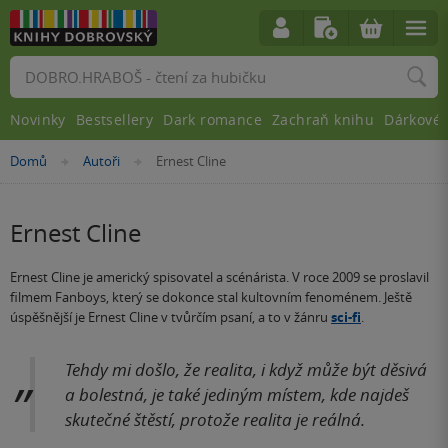
Vyhledávání
Novinky
Bestsellery
Dark romance
Zachraň knihu
Dárkové 
Nacházíte
Domů
Autoři
Ernest Cline
»
»
se
zde:
Ernest Cline
Ernest Cline je americký spisovatel a scénárista. V roce 2009 se proslavil
filmem Fanboys, který se dokonce stal kultovním fenoménem. Ještě
úspěšnější je Ernest Cline v tvůrčím psaní, a to v žánru
sci-fi
.
Tehdy mi došlo, že realita, i když může být děsivá
a bolestná, je také jediným místem, kde najdeš
skutečné štěstí, protože realita je reálná.