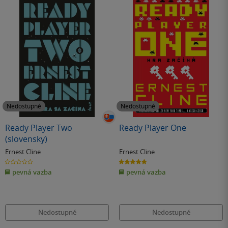
Nedostupné
Nedostupné
Ready Player Two
Ready Player One
(slovensky)
Ernest Cline
Ernest Cline
0.0
4.8
z
z
pevná vazba
pevná vazba
5
5
hvězdiček
hvězdiček
Nedostupné
Nedostupné