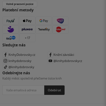
Volné pracovní pozice
Platební metody
+ 17
Sledujte nás
KnihyDobrovsky.cz
Knižní závisláci
knihydobrovsky
@knihydobrovskycz
@knihydobrovsky
Odebírejte nás
Každý měsíc společně přečteme tisíce knih
Odebírat