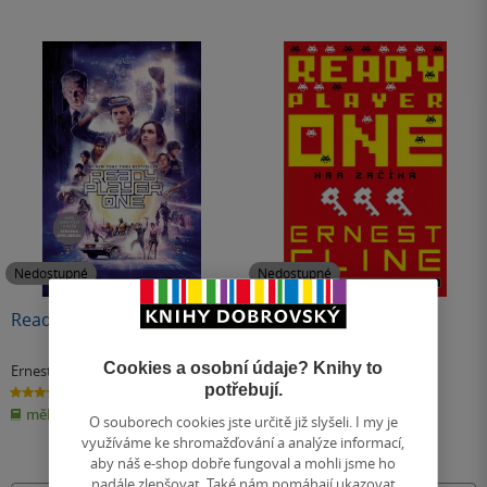
Nedostupné
Nedostupné
Ready Player One
Ready Player One
Cookies a osobní údaje? Knihy to
Ernest Cline
Ernest Cline
potřebují.
4.8
4.8
z
z
měkká vazba
pevná vazba
5
5
O souborech cookies jste určitě již slyšeli. I my je
hvězdiček
hvězdiček
využíváme ke shromažďování a analýze informací,
aby náš e-shop dobře fungoval a mohli jsme ho
nadále zlepšovat. Také nám pomáhají ukazovat