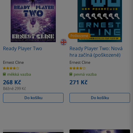
Poškozené
Ready Player Two
Ready Player Two: Nová
hra začíná (poškozené)
Ernest Cline
Ernest Cline
4.0
4.1
z
z
měkká vazba
pevná vazba
5
5
hvězdiček
hvězdiček
268 Kč
271 Kč
Běžně
299 Kč
Do košíku
Do košíku