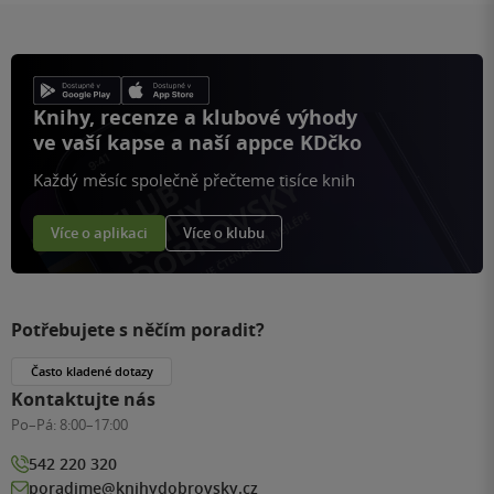
Knihy, recenze a klubové výhody
ve vaší kapse a naší appce KDčko
Každý měsíc společně přečteme tisíce knih
Více o aplikaci
Více o klubu
Potřebujete s něčím poradit?
Často kladené dotazy
Kontaktujte nás
Po–Pá:
8:00–17:00
542 220 320
poradime@knihydobrovsky.cz