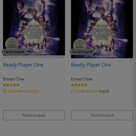
Nedostupné
Nedostupné
Ready Player One
Ready Player One
Ernest Cline
Ernest Cline
4.8
4.8
z
z
Audiokniha
(CD)
Audiokniha
(mp3)
5
5
hvězdiček
hvězdiček
Nedostupné
Nedostupné