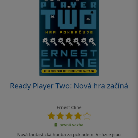
Ready Player Two: Nová hra začíná
Ernest Cline
4.1
z
pevná vazba
5
hvězdiček
Nová fantastická honba za pokladem. V sázce jsou