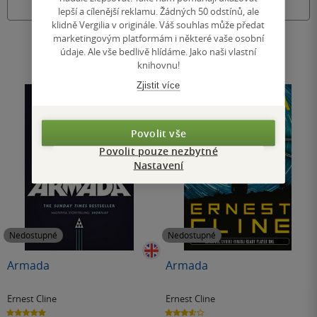
Nedostupné
Nedostupné
lepší a cílenější reklamu. Žádných 50 odstínů, ale
klidně Vergilia v originále. Váš souhlas může předat
marketingovým platformám i některé vaše osobní
údaje. Ale vše bedlivě hlídáme. Jako naši vlastní
knihovnu!
Zjistit více
Povolit vše
Povolit pouze nezbytné
Nastavení
Nedostupné
Nedostupné
Armada
Armada
Ernest Cline
Ernest Cline
5.0
3.6