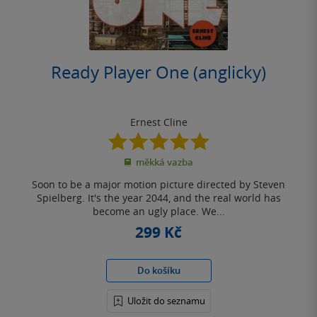
Ready Player One (anglicky)
Ernest Cline
5.0
z
měkká vazba
5
hvězdiček
Soon to be a major motion picture directed by Steven
Spielberg. It's the year 2044, and the real world has
become an ugly place. We...
299 Kč
Do košíku
Uložit do seznamu