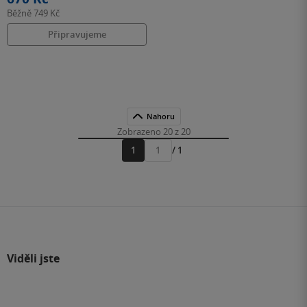
Běžně
749 Kč
Připravujeme
Nahoru
Zobrazeno 20 z 20
1
/ 1
Přejít
na
stránku
Viděli jste