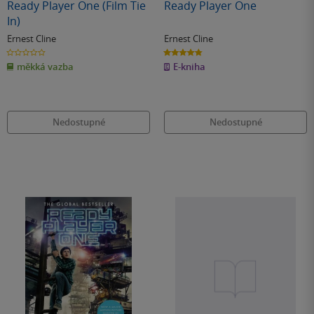
Ready Player One (Film Tie
Ready Player One
In)
Ernest Cline
Ernest Cline
0.0
4.8
z
z
měkká vazba
E-kniha
5
5
hvězdiček
hvězdiček
Nedostupné
Nedostupné