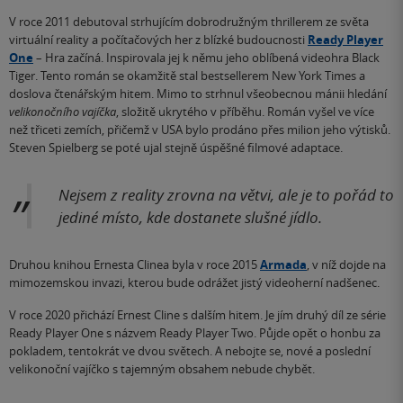
V roce 2011 debutoval strhujícím dobrodružným thrillerem ze světa
virtuální reality a počítačových her z blízké budoucnosti
Ready Player
One
– Hra začíná. Inspirovala jej k němu jeho oblíbená videohra Black
Tiger. Tento román se okamžitě stal bestsellerem New York Times a
doslova čtenářským hitem. Mimo to strhnul všeobecnou mánii hledání
velikonočního vajíčka
, složitě ukrytého v příběhu. Román vyšel ve více
než třiceti zemích, přičemž v USA bylo prodáno přes milion jeho výtisků.
Steven Spielberg se poté ujal stejně úspěšné filmové adaptace.
Nejsem z reality zrovna na větvi, ale je to pořád to
jediné místo, kde dostanete slušné jídlo.
Druhou knihou Ernesta Clinea byla v roce 2015
Armada
, v níž dojde na
mimozemskou invazi, kterou bude odrážet jistý videoherní nadšenec.
V roce 2020 přichází Ernest Cline s dalším hitem. Je jím druhý díl ze série
Ready Player One s názvem Ready Player Two. Půjde opět o honbu za
pokladem, tentokrát ve dvou světech. A nebojte se, nové a poslední
velikonoční vajíčko s tajemným obsahem nebude chybět.