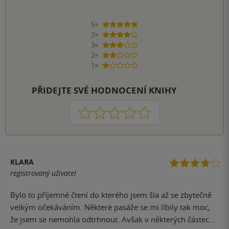
5×
5 hvězdiček
2×
4 hvězdičky
3×
3 hvězdičky
2×
2 hvězdičky
1×
1 hvezdička
PŘIDEJTE SVÉ HODNOCENÍ KNIHY
1
2
3
4
5
KLARA
registrovaný uživatel
Bylo to příjemné čtení do kterého jsem šla až se zbytečně
velkým očekáváním. Některé pasáže se mi líbily tak moc,
že jsem se nemohla odtrhnout. Avšak v některých částech