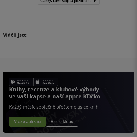
Články, které stojí za pozornost
Viděli jste
Knihy, recenze a klubové výhody
ve vaší kapse a naší appce KDčko
Každý měsíc společně přečteme tisíce knih
Více o aplikaci
Více o klubu