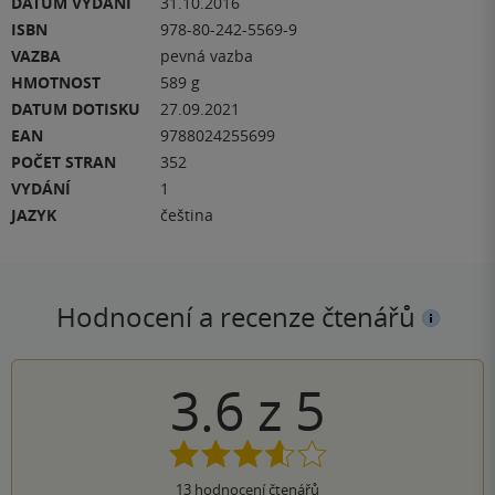
DATUM VYDÁNÍ
31.10.2016
ISBN
978-80-242-5569-9
VAZBA
pevná vazba
HMOTNOST
589 g
DATUM DOTISKU
27.09.2021
EAN
9788024255699
POČET STRAN
352
VYDÁNÍ
1
JAZYK
čeština
Hodnocení a recenze čtenářů
3.6
z
5
13
hodnocení čtenářů