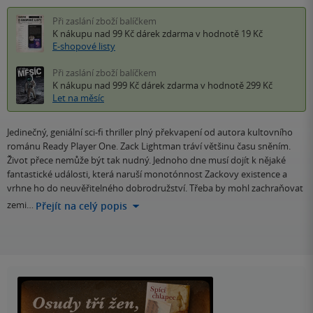
Při zaslání zboží balíčkem
K nákupu nad 99 Kč
dárek zdarma
v hodnotě 19 Kč
E-shopové listy
Při zaslání zboží balíčkem
K nákupu nad 999 Kč
dárek zdarma
v hodnotě 299 Kč
Let na měsíc
Jedinečný, geniální sci-fi thriller plný překvapení od autora kultovního
románu Ready Player One. Zack Lightman tráví většinu času sněním.
Život přece nemůže být tak nudný. Jednoho dne musí dojít k nějaké
fantastické události, která naruší monotónnost Zackovy existence a
vrhne ho do neuvěřitelného dobrodružství. Třeba by mohl zachraňovat
zemi…
Přejít na celý popis