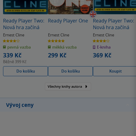
Ready Player Two:
Ready Player One
Ready Player Two:
Nová hra začíná
Nová hra začíná
Ernest Cline
Ernest Cline
Ernest Cline
4.1
5.0
4.1
z
z
z
pevná vazba
měkká vazba
E-kniha
5
5
5
hvězdiček
hvězdiček
hvězdiček
339 Kč
299 Kč
369 Kč
Běžně
399 Kč
Do košíku
Do košíku
Koupit
Všechny knihy autora
Vývoj ceny