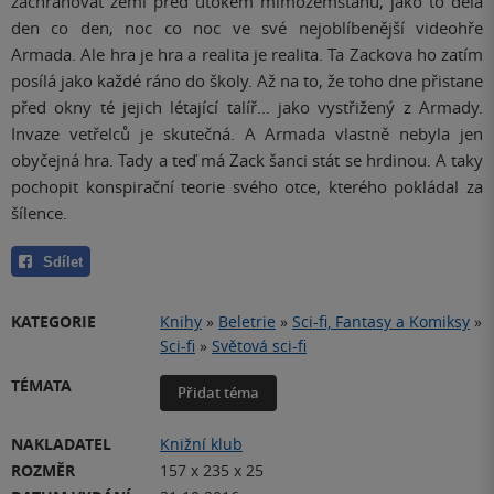
zachraňovat zemi před útokem mimozemšťanů, jako to dělá
den co den, noc co noc ve své nejoblíbenější videohře
Armada. Ale hra je hra a realita je realita. Ta Zackova ho zatím
posílá jako každé ráno do školy. Až na to, že toho dne přistane
před okny té jejich létající talíř… jako vystřižený z Armady.
Invaze vetřelců je skutečná. A Armada vlastně nebyla jen
obyčejná hra. Tady a teď má Zack šanci stát se hrdinou. A taky
pochopit konspirační teorie svého otce, kterého pokládal za
šílence.
Sdílet
KATEGORIE
Knihy
»
Beletrie
»
Sci-fi, Fantasy a Komiksy
»
Sci-fi
»
Světová sci-fi
TÉMATA
Přidat téma
NAKLADATEL
Knižní klub
ROZMĚR
157 x 235 x 25