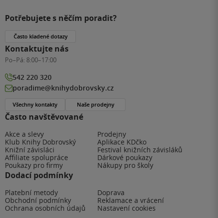
Potřebujete s něčím poradit?
Často kladené dotazy
Kontaktujte nás
Po–Pá:
8:00–17:00
542 220 320
poradime@knihydobrovsky.cz
Všechny kontakty
Naše prodejny
Často navštěvované
Akce a slevy
Prodejny
Klub Knihy Dobrovský
Aplikace KDčko
Knižní závisláci
Festival knižních závisláků
Affiliate spolupráce
Dárkové poukazy
Poukazy pro firmy
Nákupy pro školy
Dodací podmínky
Platební metody
Doprava
Obchodní podmínky
Reklamace a vrácení
Ochrana osobních údajů
Nastavení cookies