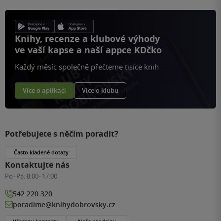
Knihy, recenze a klubové výhody
ve vaší kapse a naší appce KDčko
Každý měsíc společně přečteme tisíce knih
Více o aplikaci
Více o klubu
Potřebujete s něčím poradit?
Často kladené dotazy
Kontaktujte nás
Po–Pá:
8:00–17:00
542 220 320
poradime@knihydobrovsky.cz