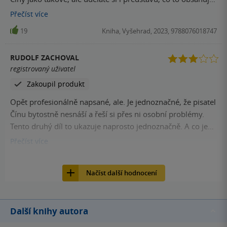
být novinářem
Přečíst
více
19
Kniha, Vyšehrad, 2023, 9788076018747
RUDOLF ZACHOVAL
registrovaný uživatel
Zakoupil produkt
Opět profesionálně napsané, ale. Je jednoznačné, že pisatel
Čínu bytostně nesnáší a řeší si přes ni osobní problémy.
Tento druhý díl to ukazuje naprosto jednoznačně. A co je
strašně smutné, je podvod, který udělal na vedení
Přečíst
více
sirotčince. Sám se tam neukázal a neřekl, že bude točit
18
Kniha, Vyšehrad, 2023, 9788076018747
protičínských film. Ty jeptišky v dobré vůli pustili k sobě
Načíst další hodnocení
filmaře, kteří jim za to slíbili natočený materiál, aby měly
jeptišky možnost požádat další lidi o sponzoring. A přitom
jim za zády udělal z jejich laskavé pomoci protičínskou
Další knihy autora
agitku, která by díky tendenčním faktům naštvala
kteroukoliv zemi. Následek se dal čekat. Stát převzal