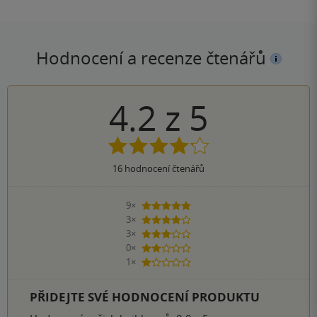
Hodnocení a recenze čtenářů
4.2
z
5
16
hodnocení čtenářů
9×
5 hvězdiček
3×
4 hvězdičky
3×
3 hvězdičky
0×
2 hvězdičky
1×
1 hvezdička
PŘIDEJTE SVÉ HODNOCENÍ PRODUKTU