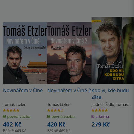
sirotčinec a ty laskavé jeptišky přišly o roky své péče o děti.
Novinářem v Číně
Novinářem v Číně 2
Kdo ví, kde budu
zítra
Tomáš Etzler
Tomáš Etzler
Jindřich Šídlo
,
Tomáš
Etzler
4.8
4.2
4.7
z
z
z
pevná vazba
pevná vazba
E-kniha
5
5
5
hvězdiček
hvězdiček
hvězdiček
402 Kč
420 Kč
279 Kč
Běžně
449 Kč
Běžně
469 Kč