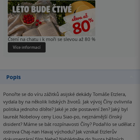
Čtení na chatu i k moři se slevou až 80 %
Více informací
Popis
Ponořte se do víru zážitků asijské dekády Tomáše Etzlera,
vydala by na několik lidských životů. Jak vývoj Číny ovlivnila
politika jednoho dítěte? Jaké je zde postavení žen? Jaký byl
laureát Nobelovy ceny Liou Siao-po, nejznámější čínský
disident? Máme se bát rozpínavosti Číny? Podařilo se udělat z
ostrova Chaj-nan Havaj východu? Jak vznikal Etzlerův
dokumentární film Nebe? Nahlédněte do života běžných