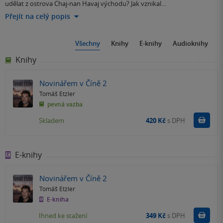
udělat z ostrova Chaj-nan Havaj východu? Jak vznikal…
Přejít na celý popis
Všechny
Knihy
E-knihy
Audioknihy
Knihy
Novinářem v Číně 2
Tomáš Etzler
pevná vazba
Do k
Skladem
420 Kč
s DPH
E-knihy
Novinářem v Číně 2
Tomáš Etzler
E-kniha
Koupit
Ihned ke stažení
349 Kč
s DPH