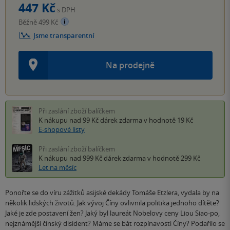
447 Kč
s DPH
Běžně 499 Kč
Jsme transparentní
Na prodejně
Při zaslání zboží balíčkem
K nákupu nad 99 Kč
dárek zdarma
v hodnotě 19 Kč
E-shopové listy
Při zaslání zboží balíčkem
K nákupu nad 999 Kč
dárek zdarma
v hodnotě 299 Kč
Let na měsíc
Ponořte se do víru zážitků asijské dekády Tomáše Etzlera, vydala by na
několik lidských životů. Jak vývoj Číny ovlivnila politika jednoho dítěte?
Jaké je zde postavení žen? Jaký byl laureát Nobelovy ceny Liou Siao-po,
nejznámější čínský disident? Máme se bát rozpínavosti Číny? Podařilo se