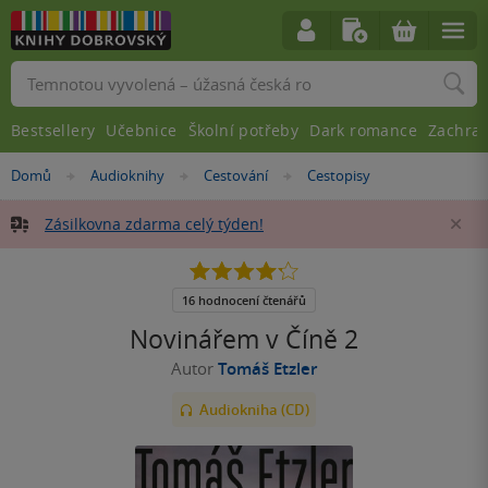
Vyhledávání
Bestsellery
Učebnice
Školní potřeby
Dark romance
Zachra
Nacházíte
Domů
Audioknihy
Cestování
Cestopisy
»
»
»
se
zde:
Zásilkovna zdarma celý týden!
Za
4.2
z
5
16 hodnocení čtenářů
hvězdiček
Novinářem v Číně 2
Autor
Tomáš Etzler
Audiokniha (CD)