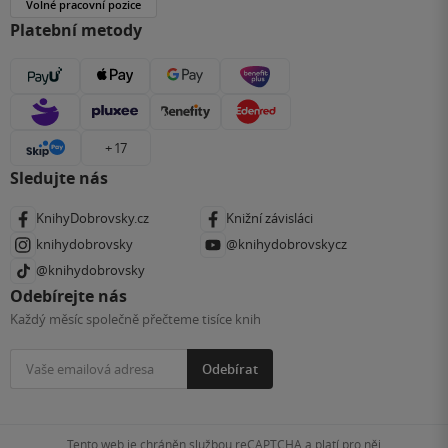
Volné pracovní pozice
Platební metody
+ 17
Sledujte nás
KnihyDobrovsky.cz
Knižní závisláci
knihydobrovsky
@knihydobrovskycz
@knihydobrovsky
Odebírejte nás
Každý měsíc společně přečteme tisíce knih
Odebírat
Tento web je chráněn službou reCAPTCHA a platí pro něj