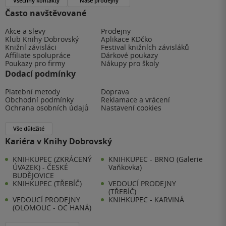
Všechny kontakty
Naše prodejny
Často navštěvované
Akce a slevy
Prodejny
Klub Knihy Dobrovský
Aplikace KDčko
Knižní závisláci
Festival knižních závisláků
Affiliate spolupráce
Dárkové poukazy
Poukazy pro firmy
Nákupy pro školy
Dodací podmínky
Platební metody
Doprava
Obchodní podmínky
Reklamace a vrácení
Ochrana osobních údajů
Nastavení cookies
Vše důležité
Kariéra v Knihy Dobrovský
KNIHKUPEC (ZKRÁCENÝ
KNIHKUPEC - BRNO (Galerie
ÚVAZEK) - ČESKÉ
Vaňkovka)
BUDĚJOVICE
KNIHKUPEC (TŘEBÍČ)
VEDOUCÍ PRODEJNY
(TŘEBÍČ)
VEDOUCÍ PRODEJNY
KNIHKUPEC - KARVINÁ
(OLOMOUC - OC HANÁ)