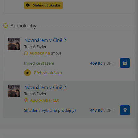
Stáhnout ukázku
Audioknihy
Novinářem v Číně 2
Tomáš Etzler
Audiokniha
(mp3)
Koupit
Ihned ke stažení
469 Kč
s DPH
Přehrát ukázku
Novinářem v Číně 2
Tomáš Etzler
Audiokniha
(CD)
Na p
Skladem (vybrané prodejny)
447 Kč
s DPH