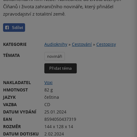
Číňanů i života zahraničního novináře, který přinášel
zpravodajství z totalitní země.
Sdílet
KATEGORIE
Audioknihy
»
Cestování
»
Cestopisy
TÉMATA
novináři
Přidat téma
NAKLADATEL
Voxi
HMOTNOST
82 g
JAZYK
čeština
VAZBA
CD
DATUM VYDÁNÍ
25.01.2024
EAN
8594050437319
ROZMĚR
144 x 128 x 14
DATUM DOTISKU
2.02.2024