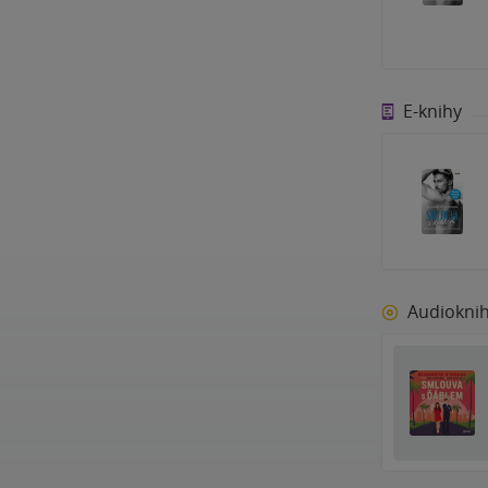
E-knihy
Audiokni