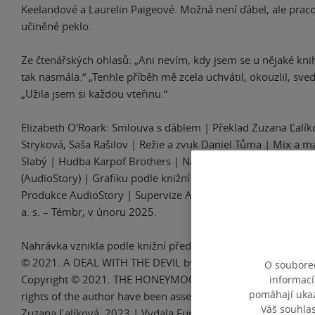
Keelandové a Laurelin Paigeové. Možná není ďábel, ale prac
učiněné peklo.
Ze čtenářských ohlasů: „Ani nevím, kdy jsem se u nějaké kn
tak nasmála.“ „Tenhle příběh mě zcela uchvátil, okouzlil, sve
„Užila jsem si každou vteřinu.“
Elizabeth O’Roark: Smlouva s ďáblem | Překlad Zuzana Ľalíko
Stryková, Saša Rašilov | Režie a zvuk Daniel Tůma | Mix a ma
Slabý | Hudba Karpof Brothers | Natočeno ve studiu KARP
(AudioStory) | Grafiku podle knižní předlohy adaptovala Jan
Produkce AudioStory | Supervize Alena Brožová | Vydala E
a. s. – Témbr, v únoru 2025.
Nahrávka vznikla podle knižní předlohy: A DEAL WITH THE D
© 2021. A DEAL WITH THE DEVIL by Elizabeth O’Roark | 
O souborec
Copyright © 2021. THE HONEYMOON by Elizabeth O’Roark |
informací
pomáhají ukazo
rights of the author have been asserted. | All rights reserved
Váš souhla
Zuzana Ľalíková, 2023 | Vydala Euromedia Group, a. s. – Ika