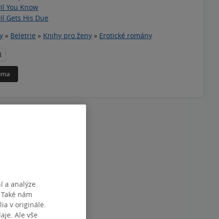
il You Know
il Gets His Due
y
»
Beletrie
»
Knihy pro ženy
»
Erotické romány
d
téma
í a analýze
. Také nám
ia v originále.
je. Ale vše