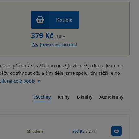
Koupit
379 Kč
s DPH
Jsme transparentní
ách, přičemž si s žádnou neužije víc než jednou. Je to ten
ážu odtrhnout oči, a čím déle jsme spolu, tím těžší je ho
ejít na celý popis
Všechny
Knihy
E-knihy
Audioknihy
Do košík
Skladem
357 Kč
s DPH