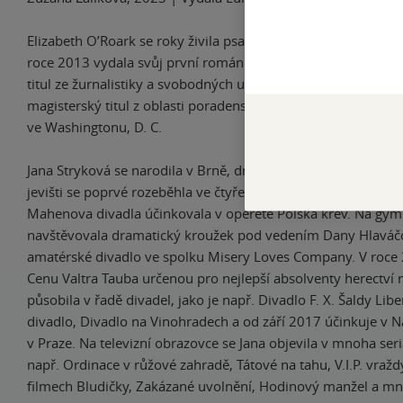
Elizabeth O’Roark se roky živila psaním dokumentů z oblasti
roce 2013 vydala svůj první román. Na Texaské univerzitě zí
titul ze žurnalistiky a svobodných umění a na Univerzitě No
magisterský titul z oblasti poradenské psychologie. Se svými 
ve Washingtonu, D. C.
Jana Stryková se narodila v Brně, dnes ale žije se svou rodin
jevišti se poprvé rozeběhla ve čtyřech letech, kdy jako člen
Mahenova divadla účinkovala v operetě Polská krev. Na gym
navštěvovala dramatický kroužek pod vedením Dany Hlaváčo
amatérské divadlo ve spolku Misery Loves Company. V roce
Cenu Valtra Tauba určenou pro nejlepší absolventy herectví
působila v řadě divadel, jako je např. Divadlo F. X. Šaldy Li
divadlo, Divadlo na Vinohradech a od září 2017 účinkuje v 
v Praze. Na televizní obrazovce se Jana objevila v mnoha seri
např. Ordinace v růžové zahradě, Tátové na tahu, V.I.P. vraž
filmech Bludičky, Zakázané uvolnění, Hodinový manžel a mn