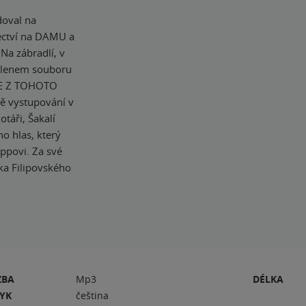
doval na
ectví na DAMU a
 Na zábradlí, v
 členem souboru
 JE Z TOHOTO
mě vystupování v
otáři, Šakalí
o hlas, který
ppovi. Za své
ka Filipovského
ZBA
Mp3
DÉLKA
ZYK
čeština