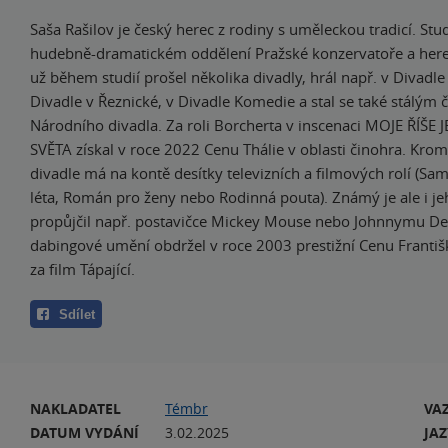
Saša Rašilov je český herec z rodiny s uměleckou tradicí. Stu
hudebně-dramatickém oddělení Pražské konzervatoře a her
už během studií prošel několika divadly, hrál např. v Divadle
Divadle v Řeznické, v Divadle Komedie a stal se také stálým
Národního divadla. Za roli Borcherta v inscenaci MOJE ŘÍŠE
SVĚTA získal v roce 2022 Cenu Thálie v oblasti činohra. Kro
divadle má na kontě desítky televizních a filmových rolí (Sam
léta, Román pro ženy nebo Rodinná pouta). Známý je ale i jeh
propůjčil např. postavičce Mickey Mouse nebo Johnnymu De
dabingové umění obdržel v roce 2003 prestižní Cenu Františ
za film Tápající.
Sdílet
NAKLADATEL
Témbr
VA
DATUM VYDÁNÍ
3.02.2025
JA