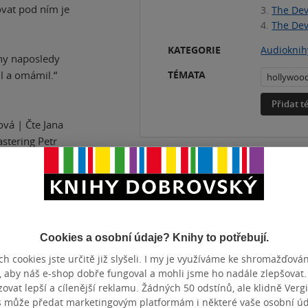
ovat pod ním je
3.
The Dev
4.
The Dev
KATEGORIE
Audioknih
ihy naposledy
dl a omámil.“
TÉMATA
hollywoo
Přidat 
vá | Čte Jana
stering Petr
OFON
a Lhotáková |
uromedia Group,
Cookies a osobní údaje? Knihy to potřebují.
EVIL Copyright
THE HONEYMOON
h cookies jste určitě již slyšeli. I my je využíváme ke shromažďován
 The moral
, aby náš e-shop dobře fungoval a mohli jsme ho nadále zlepšovat
vat lepší a cílenější reklamu. Žádných 50 odstínů, ale klidně Vergil
. | Translation ©
s může předat marketingovým platformám i některé vaše osobní úda
r, 2023.