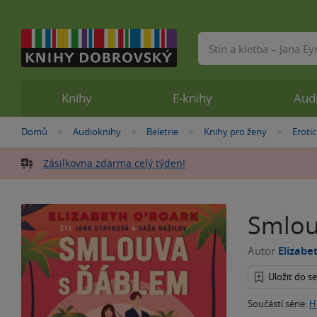
Vyhledávání
Knihy
E-knihy
Aud
Nacházíte
Domů
Audioknihy
Beletrie
Knihy pro ženy
Eroti
»
»
»
»
se
zde:
Zásilkovna zdarma celý týden!
Smlou
Autor
Elizabe
Uložit do 
Součástí série:
H