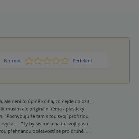
1
2
3
4
5
Nic moc
Perfektní
ale není to úplně kniha, co nejde odložit.. .
lit musím ale originální téma - plastický
i. "Pochybuju že tam s tou svojí prořízlou
 zvykat.. "Ty by sis měla na tu svoji pusu
svou přehnanou obětavostí se pro druhé. .
 kapitoly z pohledu Hayese, těch se dočkáme až