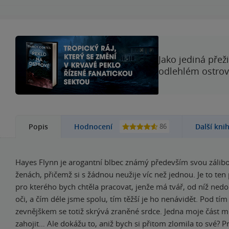
Jako jediná přež
odlehlém ostrově
86
Popis
Hodnocení
Další kni
Hayes Flynn je arogantní blbec známý především svou zálibo
ženách, přičemž si s žádnou neužije víc než jednou. Je to ten
pro kterého bych chtěla pracovat, jenže má tvář, od níž ned
oči, a čím déle jsme spolu, tím těžší je ho nenávidět. Pod t
zevnějškem se totiž skrývá zraněné srdce. Jedna moje část 
zahojit… Ale dokážu to, aniž bych si přitom zlomila to své? P