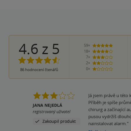
4.6
z
5
59×
5 hvězdiče
18×
4 hvězdičky
7×
3 hvězdičky
2×
2 hvězdičky
0×
86
hodnocení čtenářů
1 hvezdička
Já jsem právě u této 
Příběh je spíše průmě
JANA NEJEDLÁ
chirurg a začínající 
registrovaný uživatel
pusou vydržíš dlouho.
Zakoupil produkt
nainstalovat alarm."
Zápletka je velmi čit