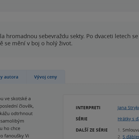
00:00
00:00
ila hromadnou sebevraždu sekty. Po dvaceti letech se 
 se mění v boj o holý život.
hy autora
Vývoj ceny
u ve skotské a
 poslední člověk,
INTERPRETI
Jana Stryk
okážu odtrhnout
SÉRIE
Hrátky s 
ím samolibým
mu ho chce
DALŠÍ ZE SÉRIE
1.
Smlouv
ro fanoušky Vi
2.
S ďáble