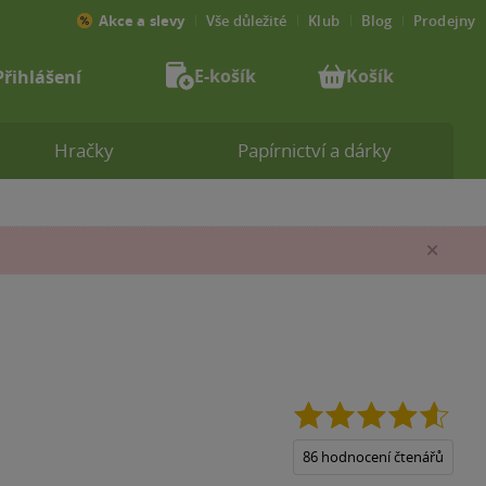
Akce a slevy
Vše důležité
Klub
Blog
Prodejny
E-košík
Košík
Přihlášení
Hračky
Papírnictví a dárky
Zav
4.6
z
5
86 hodnocení čtenářů
hvězd