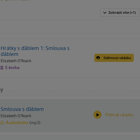
Zobrazit
více
(+1)
Hrátky s ďáblem 1: Smlouva s
ďáblem
Stáhnout ukázku
Elizabeth O'Roark
E-kniha
hy
Smlouva s ďáblem
Přehrát ukázku
Elizabeth O'Roark
Audiokniha
(mp3)