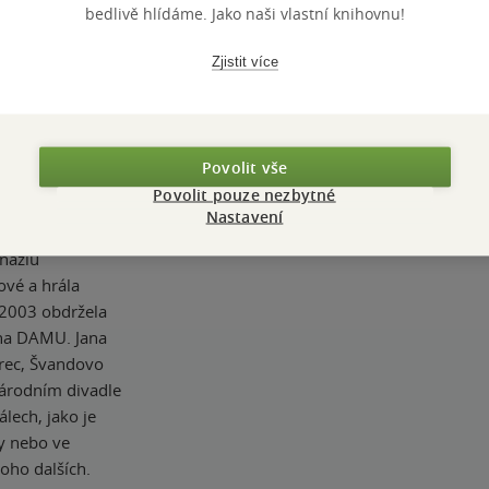
bedlivě hlídáme. Jako naši vlastní knihovnu!
 medicíny, než v
Zjistit více
skala bakalářský
tre Dame
třemi dětmi žije
Povolit vše
Povolit pouze nezbytné
ou v Praze. Po
Nastavení
ka dětského sboru
náziu
vé a hrála
 2003 obdržela
 na DAMU. Jana
berec, Švandovo
Národním divadle
álech, jako je
dy nebo ve
oho dalších.