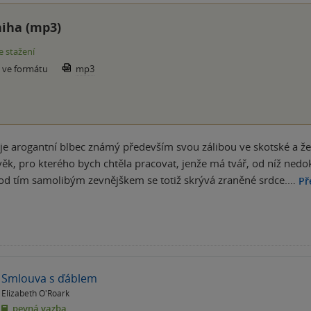
iha (mp3)
e stažení
e ve formátu
mp3
je arogantní blbec známý především svou zálibou ve skotské a žen
věk, pro kterého bych chtěla pracovat, jenže má tvář, od níž nedok
od tím samolibým zevnějškem se totiž skrývá zraněné srdce.…
Př
Smlouva s ďáblem
Elizabeth O'Roark
pevná vazba