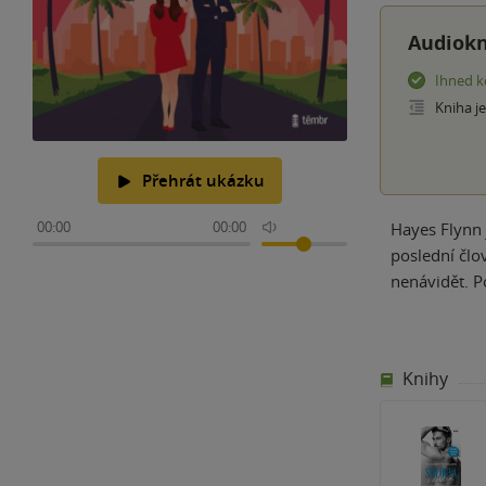
Audiokn
Ihned k
Kniha j
Přehrát ukázku
00:00
00:00
Hayes Flynn 
poslední člo
nenávidět. P
Knihy