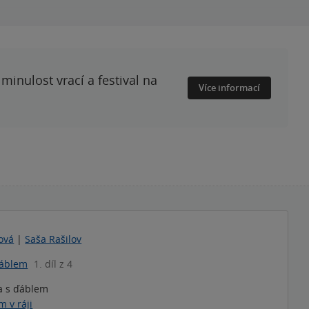
minulost vrací a festival na
Více informací
ová
|
Saša Rašilov
ďáblem
1. díl z 4
a s ďáblem
m v ráji