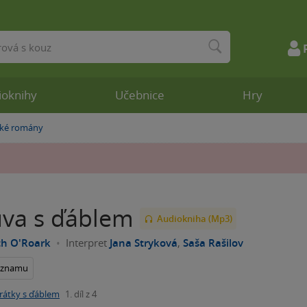
ioknihy
Učebnice
Hry
cké romány
va s ďáblem
Audiokniha (Mp3)
th O'Roark
Interpret
Jana Stryková
,
Saša Rašilov
seznamu
rátky s ďáblem
1. díl z 4