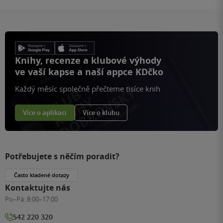
Knihy, recenze a klubové výhody
ve vaší kapse a naší appce KDčko
Každý měsíc společně přečteme tisíce knih
Více o aplikaci
Více o klubu
Potřebujete s něčím poradit?
Často kladené dotazy
Kontaktujte nás
Po–Pá:
8:00–17:00
542 220 320