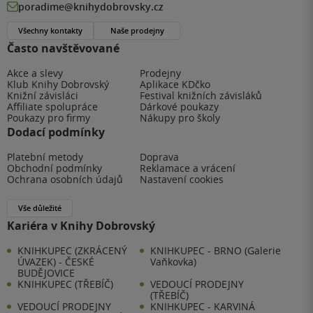
poradime@knihydobrovsky.cz
Všechny kontakty
Naše prodejny
Často navštěvované
Akce a slevy
Prodejny
Klub Knihy Dobrovský
Aplikace KDčko
Knižní závisláci
Festival knižních závisláků
Affiliate spolupráce
Dárkové poukazy
Poukazy pro firmy
Nákupy pro školy
Dodací podmínky
Platební metody
Doprava
Obchodní podmínky
Reklamace a vrácení
Ochrana osobních údajů
Nastavení cookies
Vše důležité
Kariéra v Knihy Dobrovský
KNIHKUPEC (ZKRÁCENÝ
KNIHKUPEC - BRNO (Galerie
ÚVAZEK) - ČESKÉ
Vaňkovka)
BUDĚJOVICE
KNIHKUPEC (TŘEBÍČ)
VEDOUCÍ PRODEJNY
(TŘEBÍČ)
VEDOUCÍ PRODEJNY
KNIHKUPEC - KARVINÁ