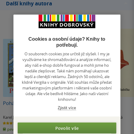
Další knihy autora
Cookies a osobní údaje? Knihy to
potřebují.
O souborech cookies jste určitě již slyšeli. I my je
využíváme ke shromažďování a analýze informací,
aby náš e-shop dobře fungoval a mohli jsme ho
nadále zlepšovat. Také nám pomáhají ukazovat
lepší a cílenější reklamu. Žádných 50 odstínů, ale
klidně Vergilia v originále. Váš souhlas může předat
marketingovým platformám i některé vaše osobní
údaje. Ale vše bedlivě hlídáme. Jako naši vlastní
knihovnu!
Pohádky
České pohádky
Babička
Zjistit více
Karel Jaromír Erben
,
Karel Jaromír Erben
,
Božena Němcová
Božena Němcová
Božena Němcová
4.6
5.0
3.9
z
z
z
Povolit vše
pevná vazba
pevná vazba
pevná vazba
5
5
5
hvězdiček
hvězdiček
hvězdiček