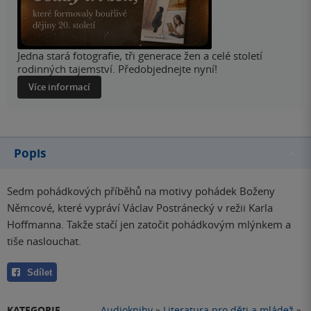
Jedna stará fotografie, tři generace žen a celé století
rodinných tajemství. Předobjednejte nyní!
Více informací
Popis
Sedm pohádkových příběhů na motivy pohádek Boženy
Němcové, které vypráví Václav Postránecký v režii Karla
Hoffmanna. Takže stačí jen zatočit pohádkovým mlýnkem a
tiše naslouchat.
Sdílet
KATEGORIE
Audioknihy
»
Literatura pro děti a mládež
»