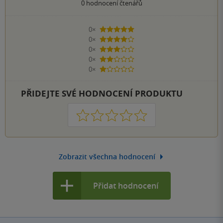
0
hodnocení čtenářů
0×
5 hvězdiček
0×
4 hvězdičky
0×
3 hvězdičky
0×
2 hvězdičky
0×
1 hvezdička
PŘIDEJTE SVÉ HODNOCENÍ PRODUKTU
1
2
3
4
5
Zobrazit všechna hodnocení
Přidat hodnocení