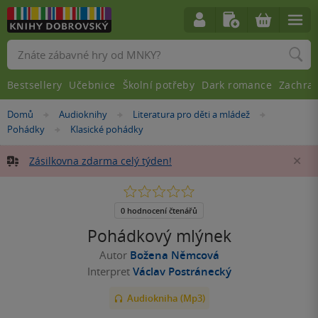
Vyhledávání
Bestsellery
Učebnice
Školní potřeby
Dark romance
Zachra
Nacházíte
Domů
Audioknihy
Literatura pro děti a mládež
»
»
»
se
Pohádky
Klasické pohádky
»
zde:
Zásilkovna zdarma celý týden!
Za
0.0
z
5
0 hodnocení čtenářů
hvězdiček
Pohádkový mlýnek
Autor
Božena Němcová
Interpret
Václav Postránecký
Audiokniha (Mp3)