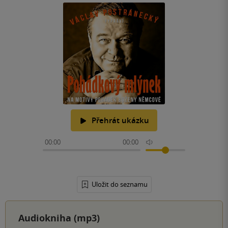
Přehrát ukázku
00:00
00:00
Uložit do seznamu
Audiokniha (mp3)