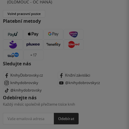
(OLOMOUC - OC HANÁ)
Volné pracovní pozice
Platební metody
+ 17
Sledujte nás
KnihyDobrovsky.cz
Knižní závisláci
knihydobrovsky
@knihydobrovskycz
@knihydobrovsky
Odebírejte nás
Každý měsíc společně přečteme tisíce knih
Odebírat