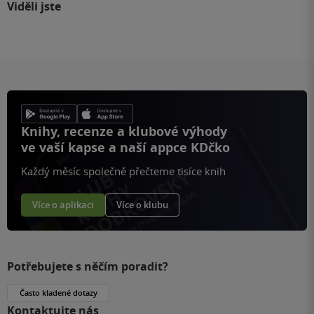
Viděli jste
Knihy, recenze a klubové výhody
ve vaší kapse a naší appce KDčko
Každý měsíc společně přečteme tisíce knih
Více o aplikaci
Více o klubu
Potřebujete s něčím poradit?
Často kladené dotazy
Kontaktujte nás