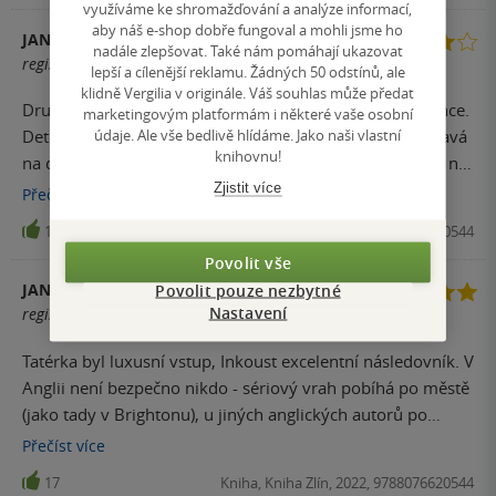
využíváme ke shromažďování a analýze informací,
aby náš e-shop dobře fungoval a mohli jsme ho
JANA PETÁKOVÁ
nadále zlepšovat. Také nám pomáhají ukazovat
registrovaný uživatel
lepší a cílenější reklamu. Žádných 50 odstínů, ale
klidně Vergilia v originále. Váš souhlas může předat
Druhá kniha se mi líbila. Napínavé od začátku až do konce.
marketingovým platformám i některé vaše osobní
údaje. Ale vše bedlivě hlídáme. Jako naši vlastní
Detektiv je sympatický. Kniha se četla dobře, jsem zvědavá
knihovnu!
na další knihu. Není nutné číst knihy popořadě. Odkazů na
minulou knihu je tam málo.
Zjistit více
Přečíst
více
17
Kniha, Kniha Zlín, 2022, 9788076620544
Povolit vše
Povolit pouze nezbytné
JANA ŠIMEČKOVÁ
Nastavení
registrovaný uživatel
Tatérka byl luxusní vstup, Inkoust excelentní následovník. V
Anglii není bezpečno nikdo - sériový vrah pobíhá po městě
(jako tady v Brightonu), u jiných anglických autorů po
venkově. V této knize navíc zabíjí velmi rafinovaným
Přečíst
více
způsobem. Osoba pachatele mě teda hodně překvapila.... V
17
Kniha, Kniha Zlín, 2022, 9788076620544
této knize je zmíněno i něco navíc - rasismus a xenofobie a