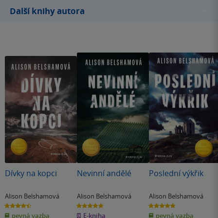
Další knihy autora
Dívky na kopci
Nevinní andělé
Poslední výkřik
Alison Belshamová
Alison Belshamová
Alison Belshamová
4.4
4.8
4.8
z
z
z
pevná vazba
E-kniha
pevná vazba
5
5
5