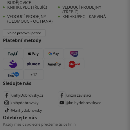
BUDĚJOVICE
KNIHKUPEC (TŘEBÍČ)
VEDOUCÍ PRODEJNY
(TŘEBÍČ)
VEDOUCÍ PRODEJNY
KNIHKUPEC - KARVINÁ
(OLOMOUC - OC HANÁ)
Volné pracovní pozice
Platební metody
+ 17
Sledujte nás
KnihyDobrovsky.cz
Knižní závisláci
knihydobrovsky
@knihydobrovskycz
@knihydobrovsky
Odebírejte nás
Každý měsíc společně přečteme tisíce knih