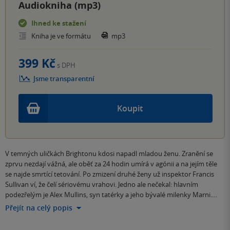
Audiokniha (mp3)
Ihned ke stažení
Kniha je ve formátu
mp3
399 Kč
s DPH
Jsme transparentní
Koupit
V temných uličkách Brightonu kdosi napadl mladou ženu. Zranění se
zprvu nezdají vážná, ale oběť za 24 hodin umírá v agónii a na jejím těle
se najde smrtící tetování. Po zmizení druhé ženy už inspektor Francis
Sullivan ví, že čelí sériovému vrahovi. Jedno ale nečekal: hlavním
podezřelým je Alex Mullins, syn tatérky a jeho bývalé milenky Marni.…
Přejít na celý popis