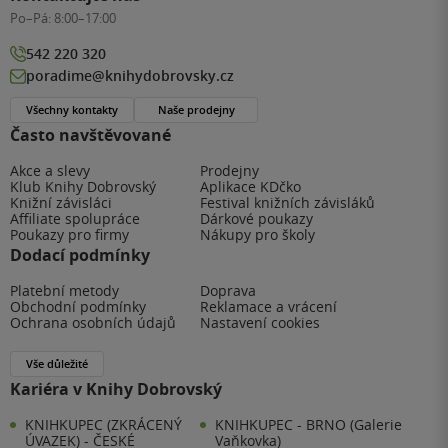
Po–Pá:
8:00–17:00
542 220 320
poradime@knihydobrovsky.cz
Všechny kontakty
Naše prodejny
Často navštěvované
Akce a slevy
Prodejny
Klub Knihy Dobrovský
Aplikace KDčko
Knižní závisláci
Festival knižních závisláků
Affiliate spolupráce
Dárkové poukazy
Poukazy pro firmy
Nákupy pro školy
Dodací podmínky
Platební metody
Doprava
Obchodní podmínky
Reklamace a vrácení
Ochrana osobních údajů
Nastavení cookies
Vše důležité
Kariéra v Knihy Dobrovský
KNIHKUPEC (ZKRÁCENÝ
KNIHKUPEC - BRNO (Galerie
ÚVAZEK) - ČESKÉ
Vaňkovka)