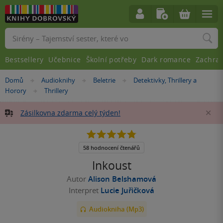
Vyhledávání
Bestsellery
Učebnice
Školní potřeby
Dark romance
Zachra
Nacházíte
Domů
Audioknihy
Beletrie
Detektivky, Thrillery a
»
»
»
se
Horory
Thrillery
»
zde:
Zásilkovna zdarma celý týden!
Za
4.8
z
5
58 hodnocení čtenářů
hvězdiček
Inkoust
Autor
Alison Belshamová
Interpret
Lucie Juřičková
Audiokniha (Mp3)