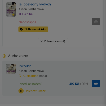
Jej posledný výdych
Alison Belshamová
E-kniha
Nedostu
Nedostupné
Stáhnout ukázku
Zobrazit
více
(+2)
Audioknihy
Inkoust
Alison Belshamová
Audiokniha
(mp3)
Koupit
Ihned ke stažení
399 Kč
s DPH
Přehrát ukázku