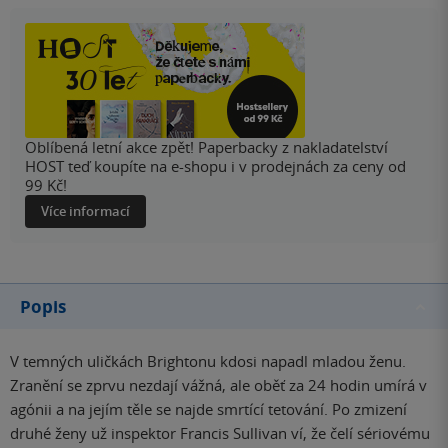
Oblíbená letní akce zpět! Paperbacky z nakladatelství
HOST teď koupíte na e-shopu i v prodejnách za ceny od
99 Kč!
Více informací
Popis
V temných uličkách Brightonu kdosi napadl mladou ženu.
Zranění se zprvu nezdají vážná, ale oběť za 24 hodin umírá v
agónii a na jejím těle se najde smrtící tetování. Po zmizení
druhé ženy už inspektor Francis Sullivan ví, že čelí sériovému