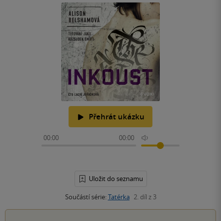
Přehrát ukázku
00:00
00:00
Uložit do seznamu
Součástí série:
Tatérka
2. díl z 3