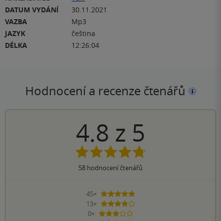
DATUM VYDÁNÍ
30.11.2021
VAZBA
Mp3
JAZYK
čeština
DÉLKA
12:26:04
Hodnocení a recenze čtenářů
4.8
z
5
58
hodnocení čtenářů
45×
5 hvězdiček
13×
4 hvězdičky
0×
3 hvězdičky