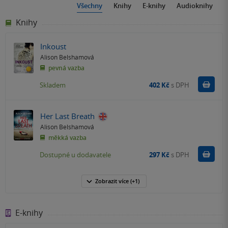
Všechny
Knihy
E-knihy
Audioknihy
Knihy
Inkoust
Alison Belshamová
pevná vazba
Do k
Skladem
402 Kč
s DPH
Her Last Breath
Alison Belshamová
měkká vazba
Do k
Dostupné u dodavatele
297 Kč
s DPH
Zobrazit
více
(+1)
E-knihy