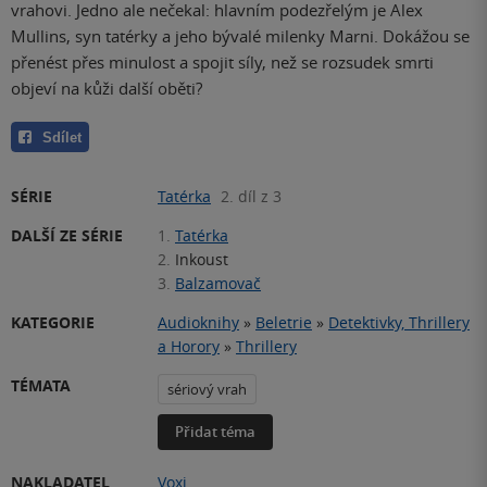
vrahovi. Jedno ale nečekal: hlavním podezřelým je Alex
Mullins, syn tatérky a jeho bývalé milenky Marni. Dokážou se
přenést přes minulost a spojit síly, než se rozsudek smrti
objeví na kůži další oběti?
Sdílet
SÉRIE
Tatérka
2. díl z 3
DALŠÍ ZE SÉRIE
1.
Tatérka
2.
Inkoust
3.
Balzamovač
KATEGORIE
Audioknihy
»
Beletrie
»
Detektivky, Thrillery
a Horory
»
Thrillery
TÉMATA
sériový vrah
Přidat téma
NAKLADATEL
Voxi