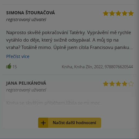
kastovnictví britské společnosti, to, že malá tajemství
SIMONA ŠTOURAČOVÁ
způsobují problémy (nejen s policií) a že neurovnané
registrovaný uživatel
partnerské a rodinné vazby jsou cesta do pekla. Stejně tak
je dobře vidět, jak fungují média a soudní systém (a co vše
Naprosto skvělé pokračování Tatérky. Vyprávění mě rychle
může zhatit dokonale vyšetřený zločin). Doporučuji všemi
vytáhlo do děje, který svižně odsypával. A můj tip na
deseti.
vraha? Totálně mimo. Úplně jsem cítila Francisovu paniku,
když mu došlo, kdo za tím je. Rozhodně si jdu pro další díl.
Přečíst
více
15
Kniha, Kniha Zlín, 2022, 9788076620544
JANA PELIKÁNOVÁ
registrovaný uživatel
Kniha se skvělým příběhem,líbila se mi moc.
14
Kniha, Kniha Zlín, 2022, 9788076620544
Načíst další hodnocení