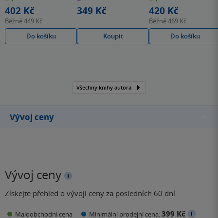
hvězdiček
hvězdiček
hvězdiček
402 Kč
349 Kč
420 Kč
Běžně
449 Kč
Běžně
469 Kč
Do košíku
Koupit
Do košíku
Všechny knihy autora
Vývoj ceny
Vývoj ceny
Získejte přehled o vývoji ceny za posledních 60 dní.
399 Kč
Maloobchodní cena
Minimální prodejní cena: