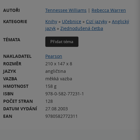
AUTOŘI
Tennessee Williams
|
Rebecca Warren
KATEGORIE
Knihy
»
Učebnice
»
Cizí jazyky
»
Anglický
jazyk
»
Zjednodušená četba
TÉMATA
Přidat téma
NAKLADATEL
Pearson
ROZMĚR
210 x 147 x 8
JAZYK
angličtina
VAZBA
měkká vazba
HMOTNOST
158 g
ISBN
978-0-582-77231-1
POČET STRAN
128
DATUM VYDÁNÍ
27.08.2003
EAN
9780582772311