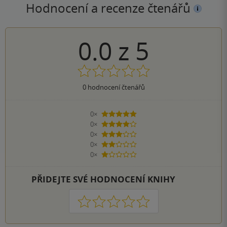
Hodnocení a recenze čtenářů
0.0
z
5
0
hodnocení čtenářů
0×
5 hvězdiček
0×
4 hvězdičky
0×
3 hvězdičky
0×
2 hvězdičky
0×
1 hvezdička
PŘIDEJTE SVÉ HODNOCENÍ KNIHY
1
2
3
4
5