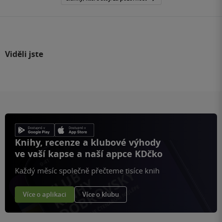
Viděli jste
Knihy, recenze a klubové výhody
ve vaší kapse a naší appce KDčko
Každý měsíc společně přečteme tisíce knih
Více o aplikaci
Více o klubu