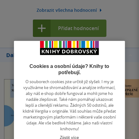
Zobrazit všechna hodnocení
Přidat hodnocení
Další knihy autora
Cookies a osobní údaje? Knihy to
potřebují.
O souborech cookies jste určitě již slyšeli. I my je
využíváme ke shromažďování a analýze informací,
aby náš e-shop dobře fungoval a mohli jsme ho
nadále zlepšovat. Také nám pomáhají ukazovat
lepší a cílenější reklamu. Žádných 50 odstínů, ale
klidně Vergilia v originále. Váš souhlas může předat
marketingovým platformám i některé vaše osobní
údaje. Ale vše bedlivě hlídáme. Jako naši vlastní
knihovnu!
Zjistit více