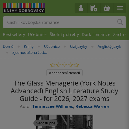
Vyhledávání
Bestsellery
Učebnice
Školní potřeby
Dark romance
Zachra
Nacházíte
Domů
Knihy
Učebnice
Cizí jazyky
Anglický jazyk
»
»
»
»
se
Zjednodušená četba
»
zde:
0.0
z
5
0 hodnocení čtenářů
hvězdiček
The Glass Menagerie (York Notes
Advanced) English Literature Study
Guide - for 2026, 2027 exams
Autor
Tennessee Williams
,
Rebecca Warren
Nedostupné