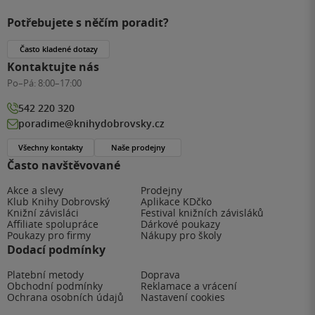
Potřebujete s něčím poradit?
Často kladené dotazy
Kontaktujte nás
Po–Pá:
8:00–17:00
542 220 320
poradime@knihydobrovsky.cz
Všechny kontakty
Naše prodejny
Často navštěvované
Akce a slevy
Prodejny
Klub Knihy Dobrovský
Aplikace KDčko
Knižní závisláci
Festival knižních závisláků
Affiliate spolupráce
Dárkové poukazy
Poukazy pro firmy
Nákupy pro školy
Dodací podmínky
Platební metody
Doprava
Obchodní podmínky
Reklamace a vrácení
Ochrana osobních údajů
Nastavení cookies