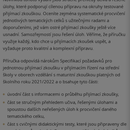
úlohy, které podporují cílenou přípravu na okruhy testované
přijímací zkouškou. Oceníte zejména systematické procvičení
jednotlivých tematických celků s užitečnými radami a
doporučeními, jež vám ostré přijímací zkoušky ještě více
usnadní. Samozřejmostí jsou řešení úloh. Věříme, že příručku
využije každý, kdo chce u přijímacích zkoušek uspět, a
vyžaduje proto kvalitní a komplexní přípravu.
Příručka odpovídá nárokům Specifikací požadavků pro
jednotnou přijímací zkoušku v přijímacím řízení na střední
školy v oborech vzdělání s maturitní zkouškou platných od
školního roku 2021/2022 a o bsahuje tyto části:
úvodní část s informacemi o průběhu přijímací zkoušky,
část se stručným přehledem učiva, řešenými úlohami a
spoustou dalších neřešených úloh k procvičení daného
tematického celku,
část s cvičnými didaktickými testy, které jsou připraveny dle