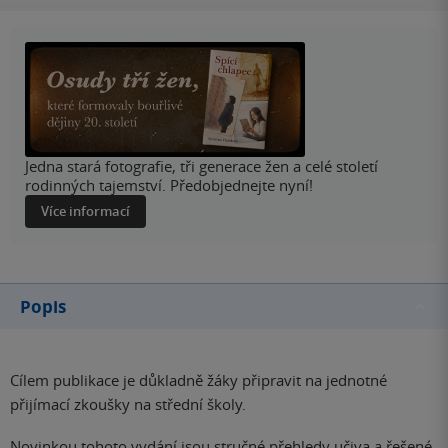
Jedna stará fotografie, tři generace žen a celé století
rodinných tajemství. Předobjednejte nyní!
Více informací
Popis
Cílem publikace je důkladně žáky připravit na jednotné
přijímací zkoušky na střední školy.
Novinkou tohoto vydání jsou stručné přehledy učiva a řešené