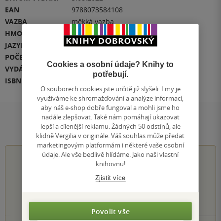
EAN
9788073584108
VAZBA
měkká vazba
HMOTNOST
440 g
JAZYK
čeština
POČET STRAN
168
Cookies a osobní údaje? Knihy to
VYDÁNÍ
1
potřebují.
ISBN
978-80-7358-410-8
O souborech cookies jste určitě již slyšeli. I my je
využíváme ke shromažďování a analýze informací,
aby náš e-shop dobře fungoval a mohli jsme ho
nadále zlepšovat. Také nám pomáhají ukazovat
Hodnocení a recenze čtenářů
lepší a cílenější reklamu. Žádných 50 odstínů, ale
klidně Vergilia v originále. Váš souhlas může předat
marketingovým platformám i některé vaše osobní
údaje. Ale vše bedlivě hlídáme. Jako naši vlastní
0.0
z
5
knihovnu!
Zjistit více
0
hodnocení čtenářů
Povolit vše