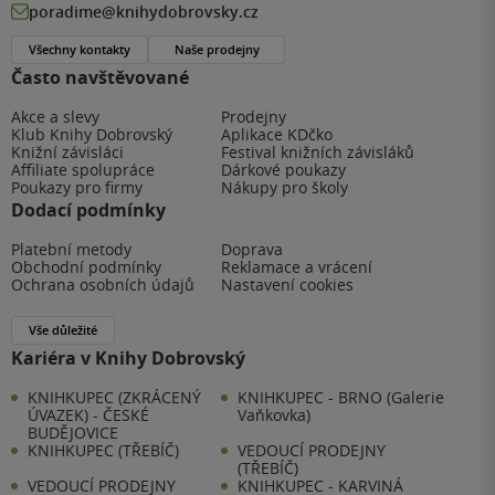
poradime@knihydobrovsky.cz
Všechny kontakty
Naše prodejny
Často navštěvované
Akce a slevy
Prodejny
Klub Knihy Dobrovský
Aplikace KDčko
Knižní závisláci
Festival knižních závisláků
Affiliate spolupráce
Dárkové poukazy
Poukazy pro firmy
Nákupy pro školy
Dodací podmínky
Platební metody
Doprava
Obchodní podmínky
Reklamace a vrácení
Ochrana osobních údajů
Nastavení cookies
Vše důležité
Kariéra v Knihy Dobrovský
KNIHKUPEC (ZKRÁCENÝ
KNIHKUPEC - BRNO (Galerie
ÚVAZEK) - ČESKÉ
Vaňkovka)
BUDĚJOVICE
KNIHKUPEC (TŘEBÍČ)
VEDOUCÍ PRODEJNY
(TŘEBÍČ)
VEDOUCÍ PRODEJNY
KNIHKUPEC - KARVINÁ