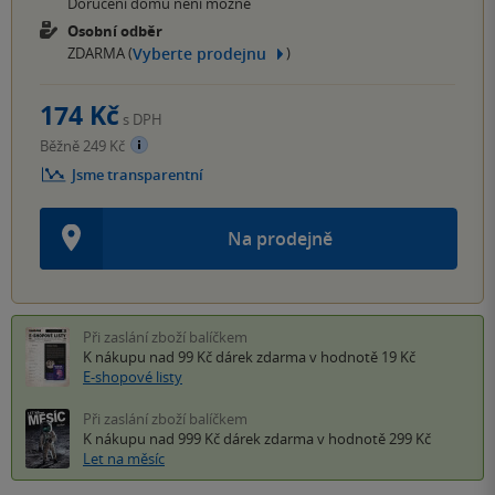
Doručení domů není možné
Osobní odběr
Vyberte prodejnu
ZDARMA (
)
174 Kč
s DPH
Běžně 249 Kč
Jsme transparentní
Na prodejně
Při zaslání zboží balíčkem
K nákupu nad 99 Kč
dárek zdarma
v hodnotě 19 Kč
E-shopové listy
Při zaslání zboží balíčkem
K nákupu nad 999 Kč
dárek zdarma
v hodnotě 299 Kč
Let na měsíc