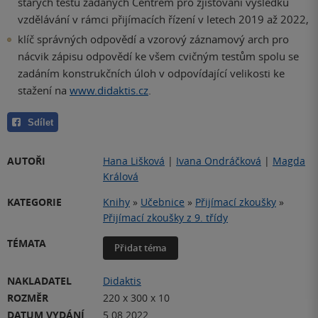
starých testů zadaných Centrem pro zjišťování výsledků
vzdělávání v rámci přijímacích řízení v letech 2019 až 2022,
klíč správných odpovědí a vzorový záznamový arch pro
nácvik zápisu odpovědí ke všem cvičným testům spolu se
zadáním konstrukčních úloh v odpovídající velikosti ke
stažení na
www.didaktis.cz
.
Sdílet
AUTOŘI
Hana Lišková
|
Ivana Ondráčková
|
Magda
Králová
KATEGORIE
Knihy
»
Učebnice
»
Přijímací zkoušky
»
Přijímací zkoušky z 9. třídy
TÉMATA
Přidat téma
NAKLADATEL
Didaktis
ROZMĚR
220 x 300 x 10
DATUM VYDÁNÍ
5.08.2022