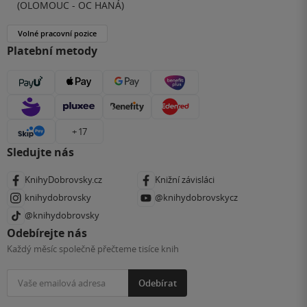
(OLOMOUC - OC HANÁ)
Volné pracovní pozice
Platební metody
+ 17
Sledujte nás
KnihyDobrovsky.cz
Knižní závisláci
knihydobrovsky
@knihydobrovskycz
@knihydobrovsky
Odebírejte nás
Každý měsíc společně přečteme tisíce knih
Odebírat