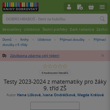
Vyhledávání
Bestsellery
Učebnice
Školní potřeby
Dark romance
Zachra
Nacházíte
Domů
Knihy
Učebnice
Přijímací zkoušky
Přijímací
»
»
»
»
se
zkoušky z 9. třídy
zde:
Zásilkovna zdarma celý týden!
Za
0.0
z
5
0 hodnocení čtenářů
hvězdiček
Testy 2023-2024 z matematiky pro žáky
9. tříd ZŠ
Autor
Hana Lišková
,
Ivana Ondráčková
,
Magda Králová