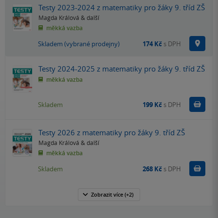
Testy 2023-2024 z matematiky pro žáky 9. tříd ZŠ
Magda Králová
& další
měkká vazba
Na p
Skladem (vybrané prodejny)
174 Kč
s DPH
Testy 2024-2025 z matematiky pro žáky 9. tříd ZŠ
měkká vazba
Do k
Skladem
199 Kč
s DPH
Testy 2026 z matematiky pro žáky 9. tříd ZŠ
Magda Králová
& další
měkká vazba
Do k
Skladem
268 Kč
s DPH
Zobrazit
více
(+2)