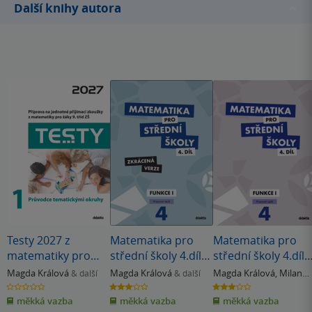
Další knihy autora
Testy 2027 z
Matematika pro
Matematika pro
matematiky pro
střední školy 4.díl
střední školy 4.díl
žáky 9. tříd ZŠ - 1
Zkrácená verze
Pracovní sešit
Magda Králová
Magda Králová
Magda Králová
,
Milan
& další
& další
Průvodce
Navrátil
0.0
3.0
3.0
z
z
z
tematickými
měkká vazba
měkká vazba
měkká vazba
5
5
5
hvězdiček
hvězdiček
hvězdiček