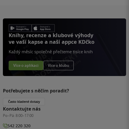
Knihy, recenze a klubové výhody
ve vaší kapse a naší appce KDčko
Každý měsíc společně přečteme tisíce knih
Více o aplikaci
Více o klubu
Potřebujete s něčím poradit?
Často kladené dotazy
Kontaktujte nás
Po–Pá:
8:00–17:00
542 220 320