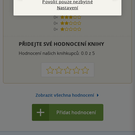
Povolit pouze nezbytné
0×
5 hvězdiček
Nastavení
0×
4 hvězdičky
0×
3 hvězdičky
0×
2 hvězdičky
0×
1 hvezdička
PŘIDEJTE SVÉ HODNOCENÍ KNIHY
Hodnocení našich knihkupců: 0.0 z 5
1
2
3
4
5
Zobrazit všechna hodnocení
Přidat hodnocení