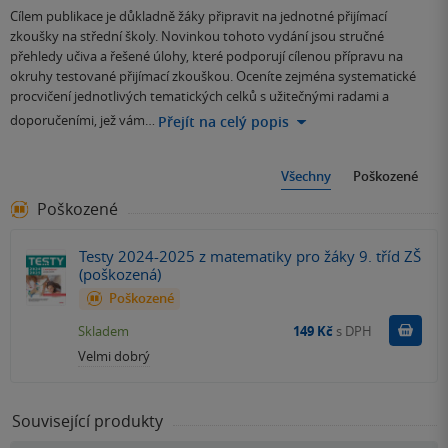
Cílem publikace je důkladně žáky připravit na jednotné přijímací
zkoušky na střední školy. Novinkou tohoto vydání jsou stručné
přehledy učiva a řešené úlohy, které podporují cílenou přípravu na
okruhy testované přijímací zkouškou. Oceníte zejména systematické
procvičení jednotlivých tematických celků s užitečnými radami a
doporučeními, jež vám…
Přejít na celý popis
Všechny
Poškozené
Poškozené
Testy 2024-2025 z matematiky pro žáky 9. tříd ZŠ
(poškozená)
Poškozené
Do k
Skladem
149 Kč
s DPH
Velmi dobrý
Související produkty