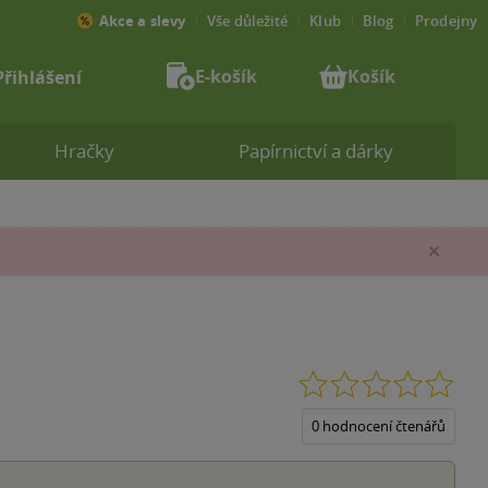
Akce a slevy
Vše důležité
Klub
Blog
Prodejny
E-košík
Košík
Přihlášení
Hračky
Papírnictví a dárky
Zav
0.0
z
5
0 hodnocení čtenářů
hvěz