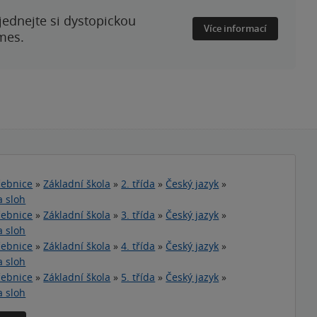
ednejte si dystopickou
Více informací
mes.
ebnice
»
Základní škola
»
2. třída
»
Český jazyk
»
a sloh
ebnice
»
Základní škola
»
3. třída
»
Český jazyk
»
a sloh
ebnice
»
Základní škola
»
4. třída
»
Český jazyk
»
a sloh
ebnice
»
Základní škola
»
5. třída
»
Český jazyk
»
a sloh