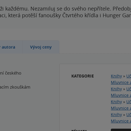
ži každému. Nezamiluj se do svého nepřítele. Předobj
i, která potěší fanoušky Čtvrtého křídla i Hunger Ga
y autora
Vývoj ceny
ení českého
KATEGORIE
Knihy
»
Uč
Mluvnice 
ímacím zkouškám
Knihy
»
Uč
Mluvnice 
Knihy
»
Uč
Mluvnice 
Knihy
»
Uč
Mluvnice 