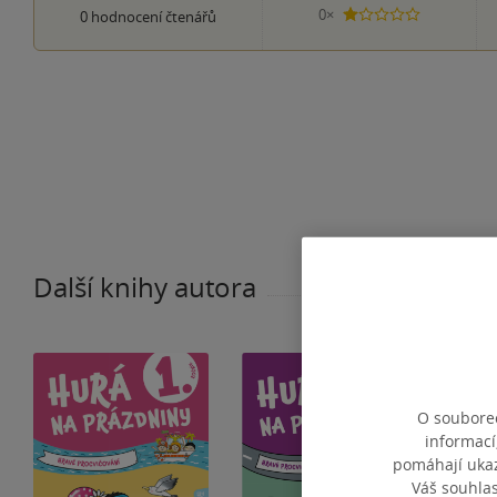
0×
0
hodnocení čtenářů
1 hvezdička
Další knihy autora
O souborec
informací
pomáhají ukazo
Váš souhla