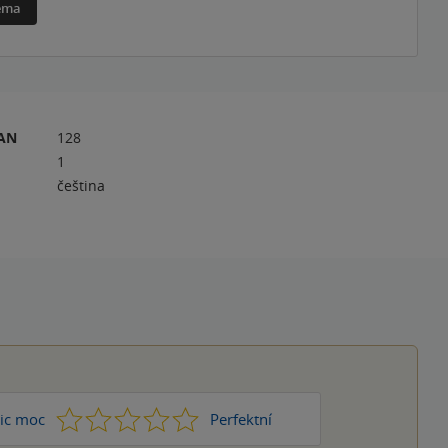
téma
RAN
128
1
čeština
1
2
3
4
5
ic moc
Perfektní