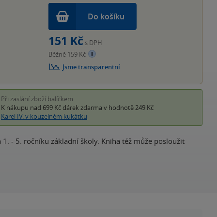
Do košíku
151 Kč
s DPH
Běžně 159 Kč
Jsme transparentní
Při zaslání zboží balíčkem
K nákupu nad 699 Kč
dárek zdarma
v hodnotě 249 Kč
Karel IV. v kouzelném kukátku
. - 5. ročníku základní školy. Kniha též může posloužit