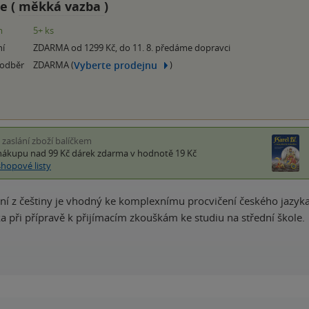
e (
měkká vazba
)
m
5+ ks
ní
ZDARMA od 1299 Kč, do 11. 8. předáme dopravci
Vyberte prodejnu
 odběr
ZDARMA (
)
i zaslání zboží balíčkem
nákupu nad 99 Kč
dárek zdarma
v hodnotě 19 Kč
shopové listy
ní z češtiny je vhodný ke komplexnímu procvičení českého jazyka 1
 při přípravě k přijímacím zkouškám ke studiu na střední škole.