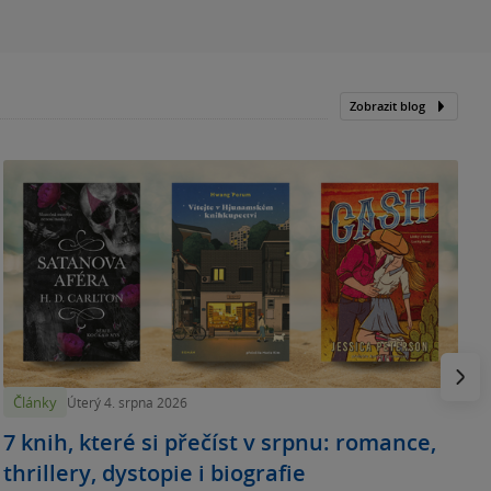
Zobrazit blog
N
p
Násled
Články
Úterý 4. srpna 2026
7 knih, které si přečíst v srpnu: romance,
thrillery, dystopie i biografie