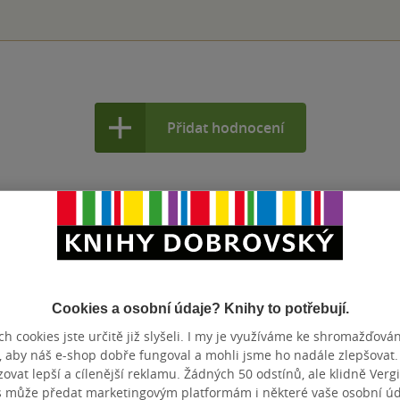
Přidat hodnocení
Cookies a osobní údaje? Knihy to potřebují.
h cookies jste určitě již slyšeli. I my je využíváme ke shromažďován
, aby náš e-shop dobře fungoval a mohli jsme ho nadále zlepšovat
vat lepší a cílenější reklamu. Žádných 50 odstínů, ale klidně Vergil
s může předat marketingovým platformám i některé vaše osobní úda