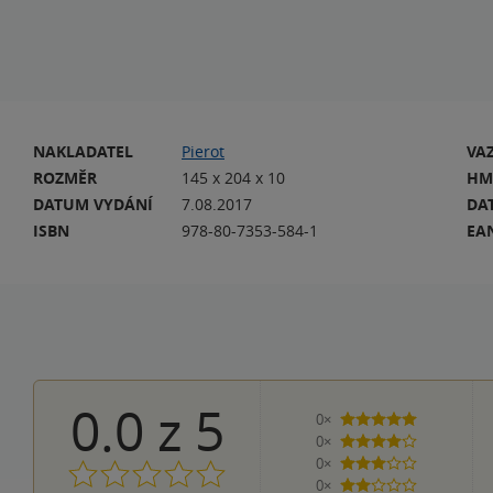
NAKLADATEL
Pierot
VA
ROZMĚR
145 x 204 x 10
HM
DATUM VYDÁNÍ
7.08.2017
DA
ISBN
978-80-7353-584-1
EA
0.0
z
5
0×
5 hvězdiček
0×
4 hvězdičky
0×
3 hvězdičky
0×
2 hvězdičky