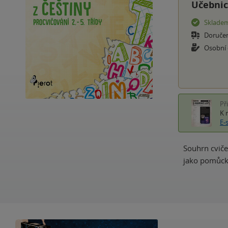
Učebnic
Sklade
Doruče
Osobní
Př
K 
E-
Souhrn cviče
jako pomůcka