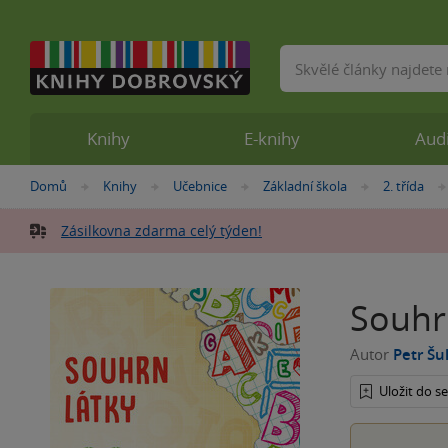
Vyhledávání
Knihy
E-knihy
Aud
Nacházíte
Domů
Knihy
Učebnice
Základní škola
2. třída
»
»
»
»
se
zde:
Zásilkovna zdarma celý týden!
Souhrn
Autor
Petr Šu
Uložit do 