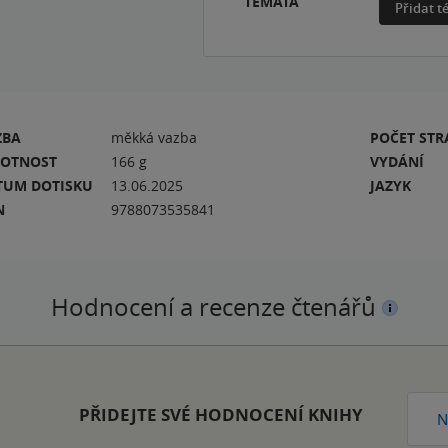
TÉMATA
Přidat 
ZBA
měkká vazba
POČET ST
OTNOST
166 g
VYDÁNÍ
TUM DOTISKU
13.06.2025
JAZYK
N
9788073535841
Hodnocení a recenze čtenářů
PŘIDEJTE SVÉ HODNOCENÍ KNIHY
N