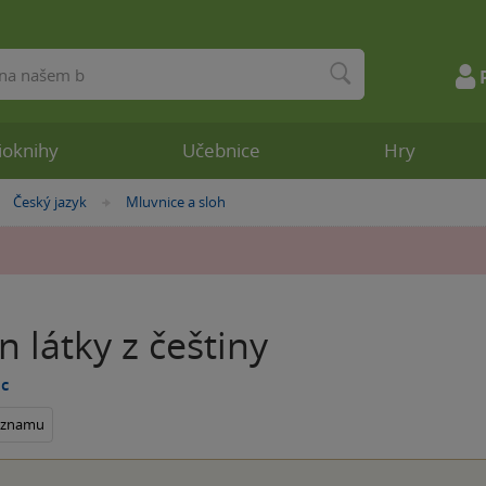
ioknihy
Učebnice
Hry
Český jazyk
Mluvnice a sloh
»
»
 látky z češtiny
lc
seznamu