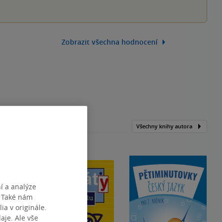
Zobrazit všechna hodnocení
Všechny knihy autora
í a analýze
. Také nám
ia v originále.
je. Ale vše