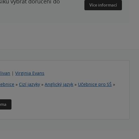
šíku vybrat doručení do
Více informací
llivan
|
Virginia Evans
ebnice
»
Cizí jazyky
»
Anglický jazyk
»
Učebnice pro SŠ
»
téma