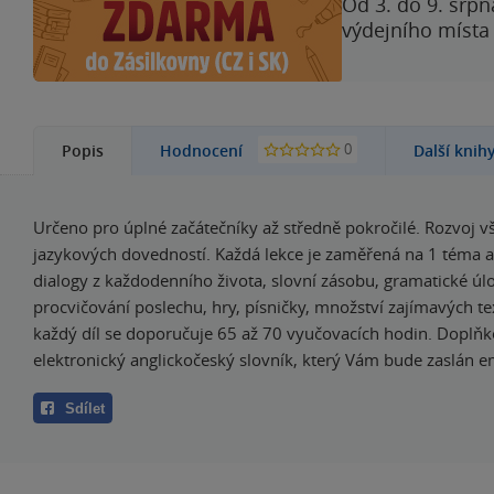
Od 3. do 9. srpn
výdejního místa
0
Popis
Hodnocení
Další knih
Určeno pro úplné začátečníky až středně pokročilé. Rozvoj v
jazykových dovedností. Každá lekce je zaměřená na 1 téma 
dialogy z každodenního života, slovní zásobu, gramatické úl
procvičování poslechu, hry, písničky, množství zajímavých te
každý díl se doporučuje 65 až 70 vyučovacích hodin. Doplň
elektronický anglickočeský slovník, který Vám bude zaslán 
Sdílet