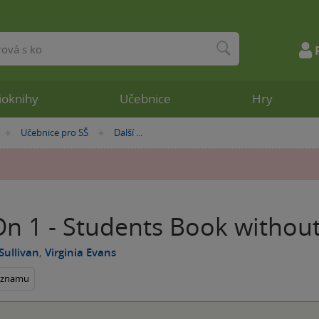
ioknihy
Učebnice
Hry
Učebnice pro SŠ
Další ...
»
»
On 1 - Students Book withou
Sullivan
,
Virginia Evans
seznamu