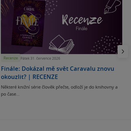
„
p
H
e
Násled
Recenze
Pátek 31. července 2026
Finále: Dokázal mě svět Caravalu znovu
okouzlit? | RECENZE
Některé knižní série člověk přečte, odloží je do knihovny a
po čase...