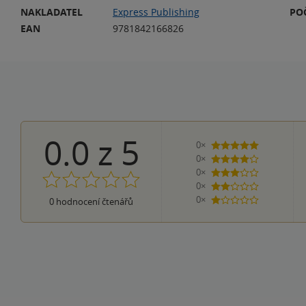
NAKLADATEL
Express Publishing
PO
EAN
9781842166826
0.0
z
5
0×
5 hvězdiček
0×
4 hvězdičky
0×
3 hvězdičky
0×
2 hvězdičky
0×
0
hodnocení čtenářů
1 hvezdička