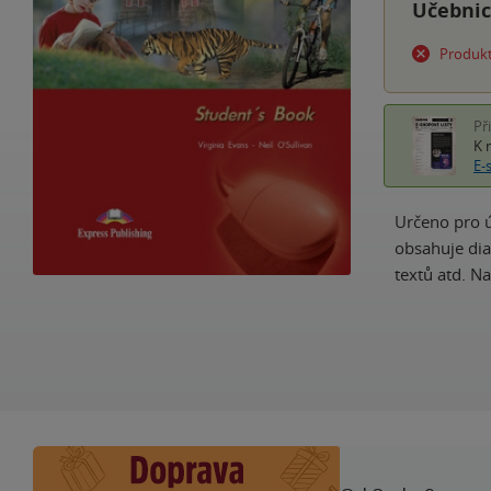
Učebni
Produkt
Př
K 
E-
Určeno pro ú
obsahuje dia
textů atd. N