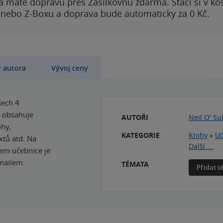
a máte dopravu přes Zásilkovnu zdarma. Stačí si v ko
 nebo Z-Boxu a doprava bude automaticky za 0 Kč.
y autora
Vývoj ceny
šech 4
a obsahuje
AUTOŘI
Neil O' Su
ohy,
KATEGORIE
Knihy
»
Uč
xtů atd. Na
Další ...
kem učebnice je
emailem.
TÉMATA
Přidat 