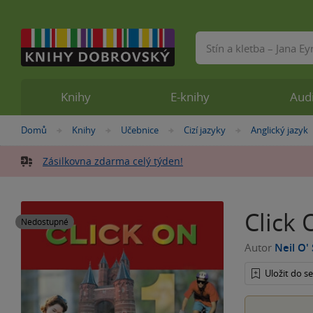
Vyhledávání
Knihy
E-knihy
Aud
Nacházíte
Domů
Knihy
Učebnice
Cizí jazyky
Anglický jazyk
»
»
»
»
se
zde:
Zásilkovna zdarma celý týden!
Click 
Nedostupné
Autor
Neil O' 
Uložit do 