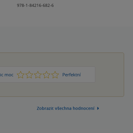
978-1-84216-682-6
1
2
3
4
5
ic moc
Perfektní
Zobrazit všechna hodnocení