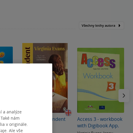
Všechny knihy autora
Následu
í a analýze
. Také nám
The Correspondent
Access 3 - workbook
ia v originále.
k
with Digibook App.
je. Ale vše