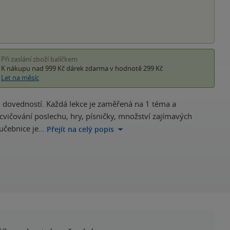
Při zaslání zboží balíčkem
K nákupu nad 999 Kč
dárek zdarma
v hodnotě 299 Kč
Let na měsíc
h dovedností. Každá lekce je zaměřená na 1 téma a
cvičování poslechu, hry, písničky, množství zajímavých
 učebnice je…
Přejít na celý popis