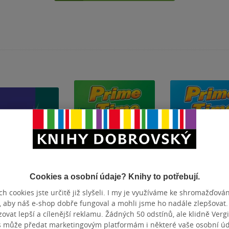
Cookies a osobní údaje? Knihy to potřebují.
h cookies jste určitě již slyšeli. I my je využíváme ke shromažďován
, aby náš e-shop dobře fungoval a mohli jsme ho nadále zlepšovat
prise 4
Prime Time 2 -
Prime Time 1 -
vat lepší a cílenější reklamu. Žádných 50 odstínů, ale klidně Vergil
mediate -
student´s book
student´s boo
s může předat marketingovým platformám i některé vaše osobní úda
mar Student´s