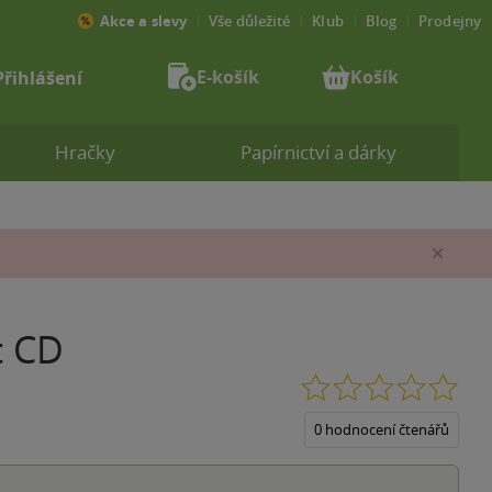
Akce a slevy
Vše důležité
Klub
Blog
Prodejny
E-košík
Košík
Přihlášení
Hračky
Papírnictví a dárky
Zav
t CD
0.0
z
5
0 hodnocení čtenářů
hvěz