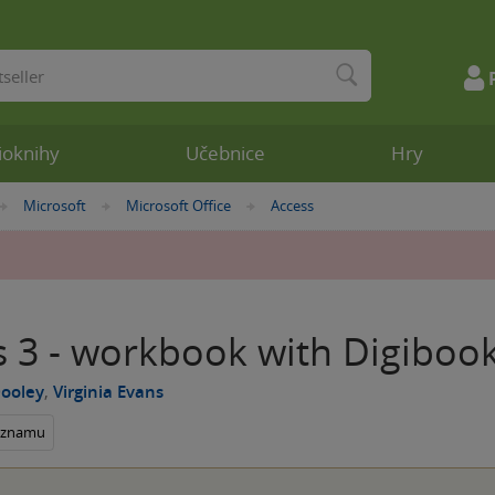
ioknihy
Učebnice
Hry
Microsoft
Microsoft Office
Access
»
»
»
s 3 - workbook with Digiboo
Dooley
,
Virginia Evans
seznamu