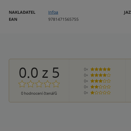
NAKLADATEL
Infoa
JA
EAN
9781471565755
0.0
z
5
0×
5 hvězdiček
0×
4 hvězdičky
0×
3 hvězdičky
0×
2 hvězdičky
0×
0
hodnocení čtenářů
1 hvezdička