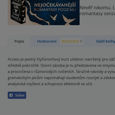
Nevěř nikomu. L
romantasy senzac
0
Popis
Hodnocení
Další knih
Access je pestrý čtyřúrovňový kurz učebnic navržený pro záč
středně pokročilé. Slovní zásoba je tu představena ve smys
a procvičena v různorodých cvičeních. Stručné návody a vysv
gramatickým jevům napomáhají studentům rozvíjet a zdokona
analytické myšlení a schopnost efektivně se učit.
Sdílet