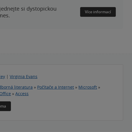
ednejte si dystopickou
Více informací
mes.
ley
|
Virginia Evans
borná literatura
»
Počítače a Internet
»
Microsoft
»
Office
»
Access
téma