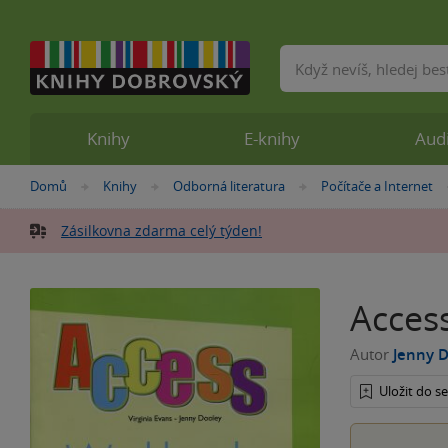
Vyhledávání
Knihy
E-knihy
Aud
Nacházíte
Domů
Knihy
Odborná literatura
Počítače a Internet
»
»
»
se
zde:
Zásilkovna zdarma celý týden!
Acces
Autor
Jenny 
Uložit do 