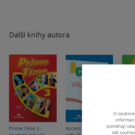
Další knihy autora
O souborec
informací
pomáhají ukazo
Prime Time 3 -
Access 2 - workbook
Prime
Váš souhla
student´s book
with Digibook App.
stude