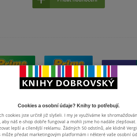
Cookies a osobní údaje? Knihy to potřebují.
h cookies jste určitě již slyšeli. I my je využíváme ke shromažďován
, aby náš e-shop dobře fungoval a mohli jsme ho nadále zlepšovat
vat lepší a cílenější reklamu. Žádných 50 odstínů, ale klidně Vergil
 Time 2 -
Prime Time 1 -
Enterprise 4
s může předat marketingovým platformám i některé vaše osobní úda
nt´s book
student´s book
Intermediate -