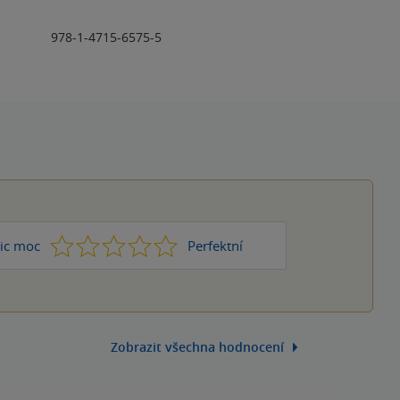
978-1-4715-6575-5
1
2
3
4
5
ic moc
Perfektní
Zobrazit všechna hodnocení