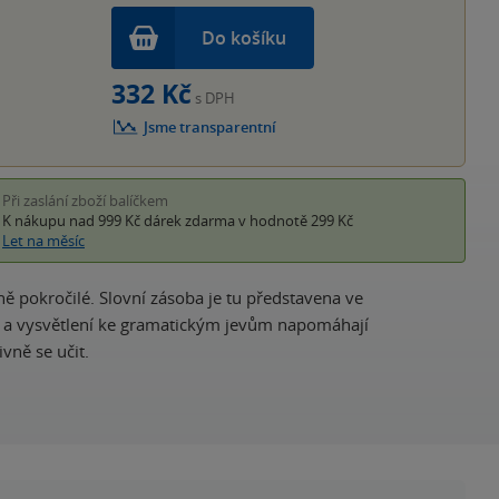
Do košíku
332 Kč
s DPH
Jsme transparentní
Při zaslání zboží balíčkem
K nákupu nad 999 Kč
dárek zdarma
v hodnotě 299 Kč
Let na měsíc
ě pokročilé. Slovní zásoba je tu představena ve
y a vysvětlení ke gramatickým jevům napomáhají
vně se učit.