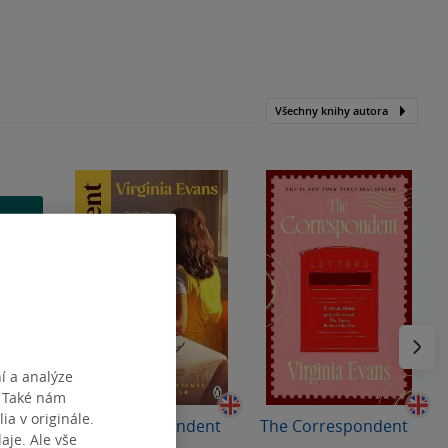
Všechny knihy autora
Následu
í a analýze
. Také nám
ia v originále.
The Correspondent
The Correspondent
je. Ale vše