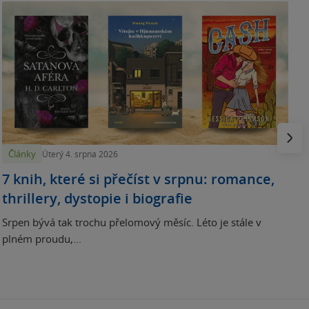
N
p
Násled
Články
Úterý 4. srpna 2026
7 knih, které si přečíst v srpnu: romance,
thrillery, dystopie i biografie
Srpen bývá tak trochu přelomový měsíc. Léto je stále v
plném proudu,...