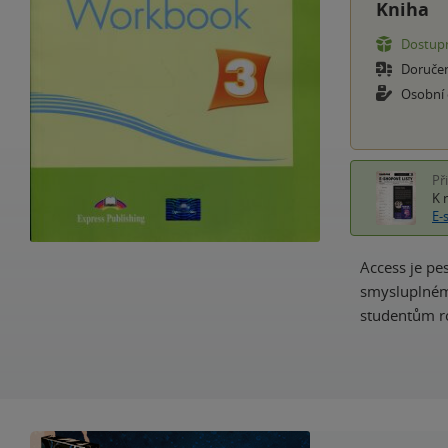
Kniha
Dostupn
Doruče
Osobní
Př
K 
E-
Access je pe
smysluplném
studentům ro