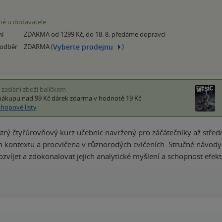
é u dodavatele
ní
ZDARMA od 1299 Kč, do 18. 8. předáme dopravci
Vyberte prodejnu
 odběr
ZDARMA (
)
i zaslání zboží balíčkem
nákupu nad 99 Kč
dárek zdarma
v hodnotě 19 Kč
shopové listy
strý čtyřúrovňový kurz učebnic navržený pro záčátečníky až středn
 kontextu a procvičena v různorodých cvičeních. Stručné návod
zvíjet a zdokonalovat jejich analytické myšlení a schopnost efekti