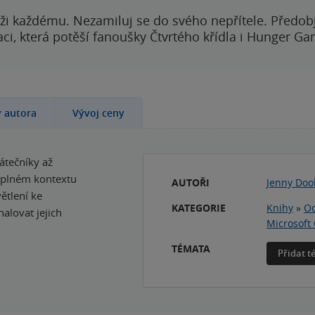
ži každému. Nezamiluj se do svého nepřítele. Předobj
i, která potěší fanoušky Čtvrtého křídla i Hunger Ga
y autora
Vývoj ceny
átečníky až
luplném kontextu
AUTOŘI
Jenny Doo
ětlení ke
KATEGORIE
Knihy
»
Od
lovat jejich
Microsoft 
TÉMATA
Přidat 