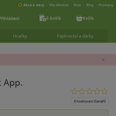
Akce a slevy
Vše důležité
Klub
Blog
Prodejny
E-košík
Košík
Přihlášení
Hračky
Papírnictví a dárky
Zav
k App.
0.0
z
5
0 hodnocení čtenářů
hvěz