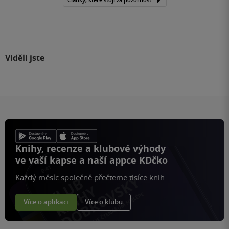
Viděli jste
Knihy, recenze a klubové výhody
ve vaší kapse a naší appce KDčko
Každý měsíc společně přečteme tisíce knih
Více o aplikaci
Více o klubu