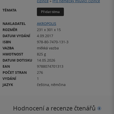
cizince
»
Pro německy mluvící cizince
TÉMATA
Přidat téma
NAKLADATEL
AKROPOLIS
ROZMĚR
231 x 301 x 15
DATUM VYDÁNÍ
4.09.2017
ISBN
978-80-7470-131-3
VAZBA
měkká vazba
HMOTNOST
825 g
DATUM DOTISKU
14.05.2026
EAN
9788074701313
POČET STRAN
276
VYDÁNÍ
1
JAZYK
čeština, němčina
Hodnocení a recenze čtenářů