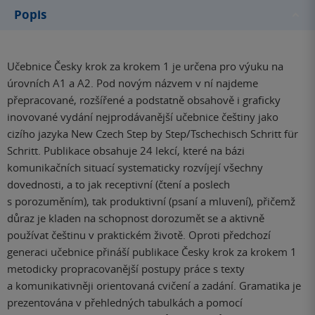
Popis
Učebnice Česky krok za krokem 1 je určena pro výuku na
úrovních A1 a A2. Pod novým názvem v ní najdeme
přepracované, rozšířené a podstatně obsahově i graficky
inovované vydání nejprodávanější učebnice češtiny jako
cizího jazyka New Czech Step by Step/Tschechisch Schritt für
Schritt. Publikace obsahuje 24 lekcí, které na bázi
komunikačních situací systematicky rozvíjejí všechny
dovednosti, a to jak receptivní (čtení a poslech
s porozuměním), tak produktivní (psaní a mluvení), přičemž
důraz je kladen na schopnost dorozumět se a aktivně
používat češtinu v praktickém životě. Oproti předchozí
generaci učebnice přináší publikace Česky krok za krokem 1
metodicky propracovanější postupy práce s texty
a komunikativněji orientovaná cvičení a zadání. Gramatika je
prezentována v přehledných tabulkách a pomocí