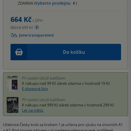
Vyberte prodejnu
ZDARMA (
)
664 Kč
s DPH
Běžně 699 Kč
Jsme transparentní
Do košíku
Při zaslání zboží balíčkem
K nákupu nad 99 Kč
dárek zdarma
v hodnotě 19 Kč
E-shopové listy
Při zaslání zboží balíčkem
K nákupu nad 999 Kč
dárek zdarma
v hodnotě 299 Kč
Let na měsíc
Učebnice Česky krok za krokem 1 je určena pro výuku na úrovních A1
a A2. Pod novým názvem v ní najdeme přepracované, rozšířené