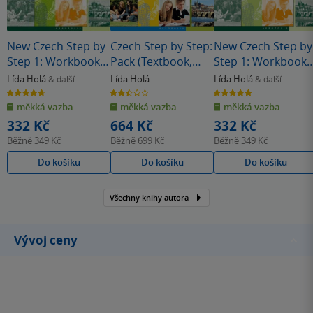
New Czech Step by
Czech Step by Step:
New Czech Step by
Step 1: Workbook 1
Pack (Textbook,
Step 1: Workbook 
- lessons 1-12
Appendix and free
- lessons 13-24
Lída Holá
Lída Holá
Lída Holá
& další
& další
audio download)
4.7
2.5
5.0
z
z
z
měkká vazba
měkká vazba
měkká vazba
5
5
5
hvězdiček
hvězdiček
hvězdiček
332 Kč
664 Kč
332 Kč
Běžně
349 Kč
Běžně
699 Kč
Běžně
349 Kč
Do košíku
Do košíku
Do košíku
Všechny knihy autora
Vývoj ceny