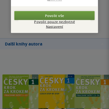
Zobrazit všechna hodnocení
Povolit vše
Povolit pouze nezbytné
Přidat hodnocení
Nastavení
Další knihy autora