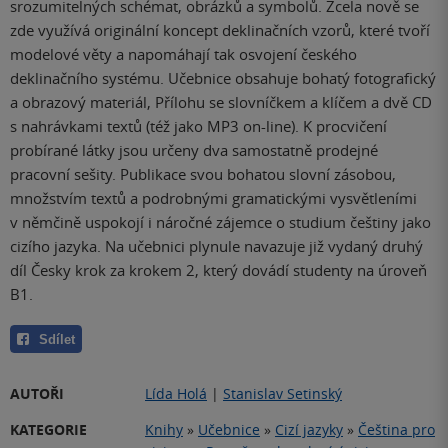
srozumitelných schémat, obrázků a symbolů. Zcela nově se
zde využívá originální koncept deklinačních vzorů, které tvoří
modelové věty a napomáhají tak osvojení českého
deklinačního systému. Učebnice obsahuje bohatý fotografický
a obrazový materiál, Přílohu se slovníčkem a klíčem a dvě CD
s nahrávkami textů (též jako MP3 on-line). K procvičení
probírané látky jsou určeny dva samostatně prodejné
pracovní sešity. Publikace svou bohatou slovní zásobou,
množstvím textů a podrobnými gramatickými vysvětleními
v němčině uspokojí i náročné zájemce o studium češtiny jako
cizího jazyka. Na učebnici plynule navazuje již vydaný druhý
díl Česky krok za krokem 2, který dovádí studenty na úroveň
B1.
Sdílet
AUTOŘI
Lída Holá
|
Stanislav Setinský
KATEGORIE
Knihy
»
Učebnice
»
Cizí jazyky
»
Čeština pro