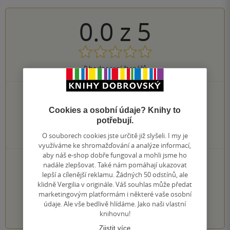
0.0
z
5
0
hodnocení čtenářů
0×
5 hvězdiček
0×
4 hvězdičky
Cookies a osobní údaje? Knihy to
0×
3 hvězdičky
potřebují.
0×
2 hvězdičky
O souborech cookies jste určitě již slyšeli. I my je
0×
1 hvezdička
využíváme ke shromažďování a analýze informací,
aby náš e-shop dobře fungoval a mohli jsme ho
PŘIDEJTE SVÉ HODNOCENÍ KNIHY
nadále zlepšovat. Také nám pomáhají ukazovat
lepší a cílenější reklamu. Žádných 50 odstínů, ale
Hodnocení našich knihkupců: 0.0 z 5
klidně Vergilia v originále. Váš souhlas může předat
marketingovým platformám i některé vaše osobní
údaje. Ale vše bedlivě hlídáme. Jako naši vlastní
1
2
3
4
5
knihovnu!
Zjistit více