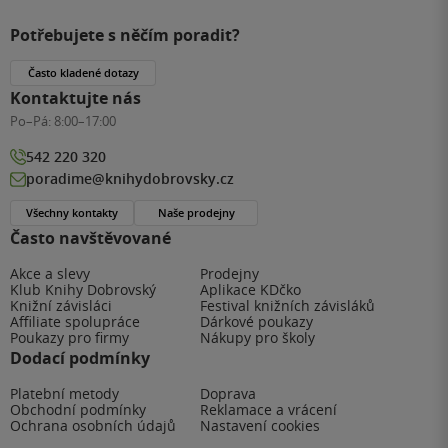
Potřebujete s něčím poradit?
Často kladené dotazy
Kontaktujte nás
Po–Pá:
8:00–17:00
542 220 320
poradime@knihydobrovsky.cz
Všechny kontakty
Naše prodejny
Často navštěvované
Akce a slevy
Prodejny
Klub Knihy Dobrovský
Aplikace KDčko
Knižní závisláci
Festival knižních závisláků
Affiliate spolupráce
Dárkové poukazy
Poukazy pro firmy
Nákupy pro školy
Dodací podmínky
Platební metody
Doprava
Obchodní podmínky
Reklamace a vrácení
Ochrana osobních údajů
Nastavení cookies