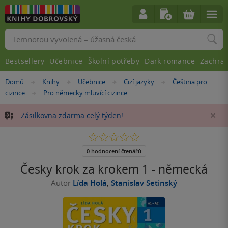
Vyhledávání
Bestsellery
Učebnice
Školní potřeby
Dark romance
Zachra
Nacházíte
Domů
Knihy
Učebnice
Cizí jazyky
Čeština pro
»
»
»
»
se
cizince
Pro německy mluvící cizince
»
zde:
Zásilkovna zdarma celý týden!
Za
0.0
z
5
0 hodnocení čtenářů
hvězdiček
Česky krok za krokem 1 - německá
Autor
Lída Holá
,
Stanislav Setinský