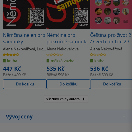
Němčina nejen pro
Němčina pro
Čeština pro život 2
samouky
pokročilé samouky
/ Czech for Life 2 /
+ mp3
Tschechisch fürs
Alena Nekovářová
,
Lucie
Alena Nekovářová
Alena Nekovářová
Leben 2
Zemanová
4.0
0.0
0.0
z
z
z
kniha
měkká vazba
kniha
5
5
5
hvězdiček
hvězdiček
hvězdiček
447 Kč
535 Kč
536 Kč
Běžně
499 Kč
Běžně
598 Kč
Běžně
599 Kč
Do košíku
Do košíku
Do košíku
Všechny knihy autora
Vývoj ceny