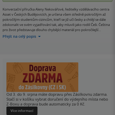
Konverzační příručka Aleny Nekovářové, ředitelky vzdělávacího centra
Asset v Českých Budějovicích, je určena všem středně pokročilým až
pokročilým studentům-cizincům, kteří se již učí česky a chtějí se dále
zdokonalit ve svém vyjadřování tak, aby mluvili jako rodilí Češi. Čeština
pro život představuje dlouho chybějící materiál pro pokročilejší…
Přejít na celý popis
Od 3. do 9. srpna máte dopravu přes Zásilkovnu zdarma.
Stačí si v košíku vybrat doručení do výdejního místa nebo
Z-Boxu a doprava bude automaticky za 0 Kč.
Více informací