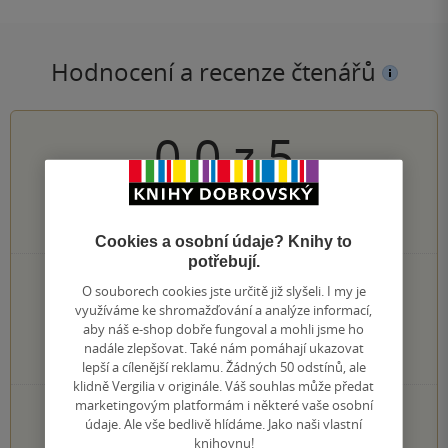
Hodnocení a recenze čtenářů
0.0
z
5
0
hodnocení čtenářů
Cookies a osobní údaje? Knihy to
potřebují.
0×
5 hvězdiček
O souborech cookies jste určitě již slyšeli. I my je
0×
4 hvězdičky
využíváme ke shromažďování a analýze informací,
0×
3 hvězdičky
aby náš e-shop dobře fungoval a mohli jsme ho
0×
2 hvězdičky
nadále zlepšovat. Také nám pomáhají ukazovat
0×
1 hvezdička
lepší a cílenější reklamu. Žádných 50 odstínů, ale
klidně Vergilia v originále. Váš souhlas může předat
marketingovým platformám i některé vaše osobní
PŘIDEJTE SVÉ HODNOCENÍ KNIHY
údaje. Ale vše bedlivě hlídáme. Jako naši vlastní
knihovnu!