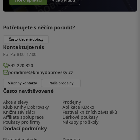
Potřebujete s něčím poradit?
Často kladené dotazy
Kontaktujte nás
Po–Pá:
8:00–17:00
542 220 320
poradime@knihydobrovsky.cz
Všechny kontakty
Naše prodejny
Často navštěvované
Akce a slevy
Prodejny
Klub Knihy Dobrovský
Aplikace KDčko
Knižní závisláci
Festival knižních závisláků
Affiliate spolupráce
Dárkové poukazy
Poukazy pro firmy
Nákupy pro školy
Dodací podmínky
Platební metody
Doprava