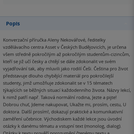
Popis
Konverzační příručka Aleny Nekovářové, ředitelky
vzdělávacího centra Asset v Českých Budějovicích, je určena
všem středně pokročilým až pokročilým studentům-cizincům,
kteří se již učí česky a chtějí se dále zdokonalit ve svém
vyjadřování tak, aby mluvili jako rodilí Češi. Čeština pro život
představuje dlouho chybějící materiál pro pokročilejší
studenty, jimž umožňuje zdokonalit se v 15 tématech
týkajících se běžných situací každodenního života. Názvy lekcí,
k nimž patří např. Taková normální rodina, Jezte a pijte!
Dobrou chuť, Jdeme nakupovat, Ukažte mi, prosím, cestu, U
doktora. Další prosím!, dokazují praktické a komunikativní
zaměření učebnice. Východiskem každé lekce jsou úvodní
otázky k danému tématu a vstupní text (monolog, dialog).
Otázky k textu prověří porozumění čtenému textu a