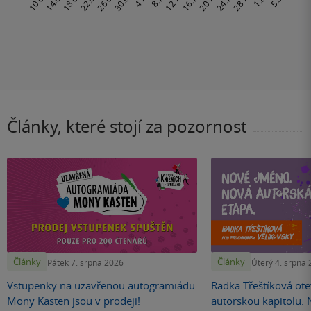
Články, které stojí za pozornost
Články
Články
Pátek 7. srpna 2026
Úterý 4. srpna
Vstupenky na uzavřenou autogramiádu
Radka Třeštíková otev
Mony Kasten jsou v prodeji!
autorskou kapitolu.