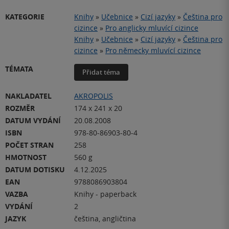
KATEGORIE
Knihy
»
Učebnice
»
Cizí jazyky
»
Čeština pro
cizince
»
Pro anglicky mluvící cizince
Knihy
»
Učebnice
»
Cizí jazyky
»
Čeština pro
cizince
»
Pro německy mluvící cizince
TÉMATA
Přidat téma
NAKLADATEL
AKROPOLIS
ROZMĚR
174 x 241 x 20
DATUM VYDÁNÍ
20.08.2008
ISBN
978-80-86903-80-4
POČET STRAN
258
HMOTNOST
560 g
DATUM DOTISKU
4.12.2025
EAN
9788086903804
VAZBA
Knihy - paperback
VYDÁNÍ
2
JAZYK
čeština, angličtina