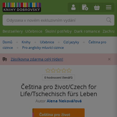
Vyhledávání
Bestsellery
Učebnice
Školní potřeby
Dark romance
Zachra
Nacházíte
Domů
Knihy
Učebnice
Cizí jazyky
Čeština pro
»
»
»
»
se
cizince
Pro anglicky mluvící cizince
»
zde:
Zásilkovna zdarma celý týden!
Za
0.0
z
5
0 hodnocení čtenářů
hvězdiček
Čeština pro život/Czech for
Life/Tschechisch fürs Leben
Autor
Alena Nekovářová