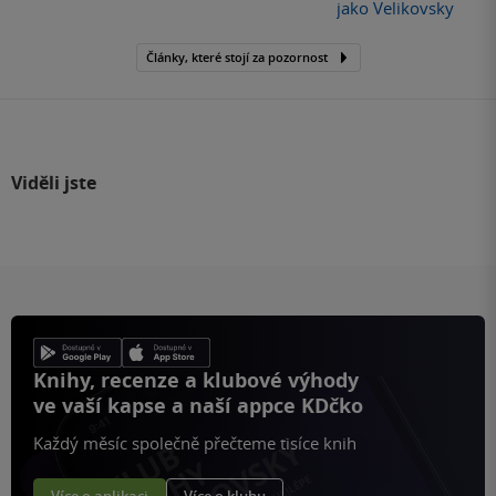
jako Velikovsky
Články, které stojí za pozornost
Viděli jste
Knihy, recenze a klubové výhody
ve vaší kapse a naší appce KDčko
Každý měsíc společně přečteme tisíce knih
Více o aplikaci
Více o klubu