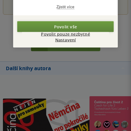
1
2
3
4
5
Zjistit více
Zobrazit všechna hodnocení
Povolit vše
Povolit pouze nezbytné
Nastavení
Přidat hodnocení
Další knihy autora