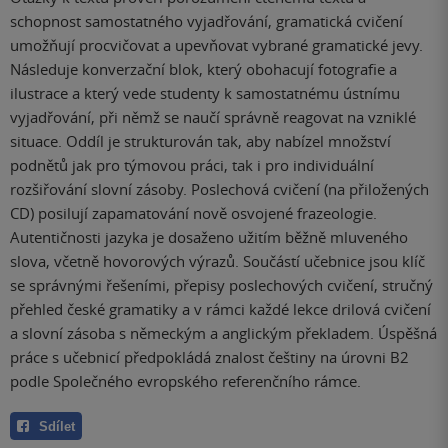
schopnost samostatného vyjadřování, gramatická cvičení
umožňují procvičovat a upevňovat vybrané gramatické jevy.
Následuje konverzační blok, který obohacují fotografie a
ilustrace a který vede studenty k samostatnému ústnímu
vyjadřování, při němž se naučí správně reagovat na vzniklé
situace. Oddíl je strukturován tak, aby nabízel množství
podnětů jak pro týmovou práci, tak i pro individuální
rozšiřování slovní zásoby. Poslechová cvičení (na přiložených
CD) posilují zapamatování nově osvojené frazeologie.
Autentičnosti jazyka je dosaženo užitím běžně mluveného
slova, včetně hovorových výrazů. Součástí učebnice jsou klíč
se správnými řešeními, přepisy poslechových cvičení, stručný
přehled české gramatiky a v rámci každé lekce drilová cvičení
a slovní zásoba s německým a anglickým překladem. Úspěšná
práce s učebnicí předpokládá znalost češtiny na úrovni B2
podle Společného evropského referenčního rámce.
Sdílet