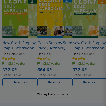
New Czech Step by
Czech Step by Step:
New Czech Step by
Step 1: Workbook 1
Pack (Textbook,
Step 1: Workbook 
- lessons 1-12
Appendix and free
- lessons 13-24
Lída Holá
Lída Holá
Lída Holá
& další
& další
audio download)
4.7
2.5
5.0
z
z
z
měkká vazba
měkká vazba
měkká vazba
5
5
5
hvězdiček
hvězdiček
hvězdiček
332 Kč
664 Kč
332 Kč
Běžně
349 Kč
Běžně
699 Kč
Běžně
349 Kč
Do košíku
Do košíku
Do košíku
Všechny knihy autora