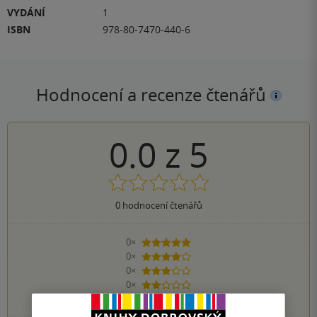
VYDÁNÍ
1
ISBN
978-80-7470-440-6
Hodnocení a recenze čtenářů
0.0
z
5
0
hodnocení čtenářů
0×
5 hvězdiček
0×
4 hvězdičky
0×
3 hvězdičky
0×
2 hvězdičky
0×
1 hvezdička