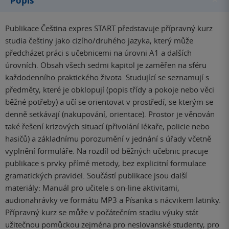
Popis
Publikace Čeština expres START představuje přípravný kurz
studia češtiny jako cizího/druhého jazyka, který může
předcházet práci s učebnicemi na úrovni A1 a dalších
úrovních. Obsah všech sedmi kapitol je zaměřen na sféru
každodenního praktického života. Studující se seznamují s
předměty, které je obklopují (popis třídy a pokoje nebo věci
běžné potřeby) a učí se orientovat v prostředí, se kterým se
denně setkávají (nakupování, orientace). Prostor je věnován
také řešení krizových situací (přivolání lékaře, policie nebo
hasičů) a základnímu porozumění v jednání s úřady včetně
vyplnění formuláře. Na rozdíl od běžných učebnic pracuje
publikace s prvky přímé metody, bez explicitní formulace
gramatických pravidel. Součástí publikace jsou další
materiály: Manuál pro učitele s on-line aktivitami,
audionahrávky ve formátu MP3 a Písanka s nácvikem latinky.
Přípravný kurz se může v počátečním stadiu výuky stát
užitečnou pomůckou zejména pro neslovanské studenty, pro