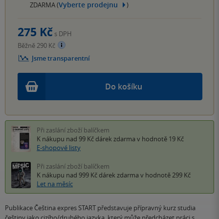
Vyberte prodejnu
ZDARMA (
)
275 Kč
s DPH
Běžně 290 Kč
Jsme transparentní
Do košíku
Při zaslání zboží balíčkem
K nákupu nad 99 Kč
dárek zdarma
v hodnotě 19 Kč
E-shopové listy
Při zaslání zboží balíčkem
K nákupu nad 999 Kč
dárek zdarma
v hodnotě 299 Kč
Let na měsíc
Publikace Čeština expres START představuje přípravný kurz studia
češtiny jako cizího/druhého jazyka, který může předcházet práci s