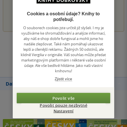
PŘIDEJTE SVÉ HODNOCENÍ KNIHY
Cookies a osobní údaje? Knihy to
1
2
3
4
5
potřebují.
O souborech cookies jste určitě již slyšeli. I my je
využíváme ke shromažďování a analýze informací,
aby náš e-shop dobře fungoval a mohli jsme ho
Zobrazit všechna hodnocení
nadále zlepšovat. Také nám pomáhají ukazovat
lepší a cílenější reklamu. Žádných 50 odstínů, ale
klidně Vergilia v originále. Váš souhlas může předat
Přidat hodnocení
marketingovým platformám i některé vaše osobní
údaje. Ale vše bedlivě hlídáme. Jako naši vlastní
knihovnu!
Zjistit více
Další knihy autora
Povolit vše
Povolit pouze nezbytné
Nastavení