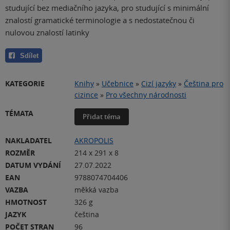
studující bez mediačního jazyka, pro studující s minimální
znalostí gramatické terminologie a s nedostatečnou či
nulovou znalostí latinky
Sdílet
KATEGORIE
Knihy
»
Učebnice
»
Cizí jazyky
»
Čeština pro
cizince
»
Pro všechny národnosti
TÉMATA
Přidat téma
NAKLADATEL
AKROPOLIS
ROZMĚR
214 x 291 x 8
DATUM VYDÁNÍ
27.07.2022
EAN
9788074704406
VAZBA
měkká vazba
HMOTNOST
326 g
JAZYK
čeština
POČET STRAN
96