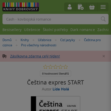
Vyhledávání
Bestsellery
Učebnice
Školní potřeby
Dark romance
Zachra
Nacházíte
Domů
Knihy
Učebnice
Cizí jazyky
Čeština pro
»
»
»
»
se
cizince
Pro všechny národnosti
»
zde:
Zásilkovna zdarma celý týden!
Za
0.0
z
5
0 hodnocení čtenářů
hvězdiček
Čeština expres START
Autor
Lída Holá