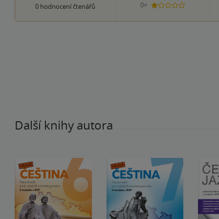
0×
0
hodnocení čtenářů
1 hvezdička
Další knihy autora