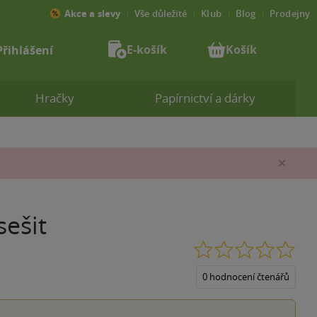
Akce a slevy
Vše důležité
Klub
Blog
Prodejny
E-košík
Košík
Přihlášení
Hračky
Papírnictví a dárky
Zav
sešit
0.0
z
5
0 hodnocení čtenářů
hvěz