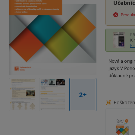
Učebnic
Produkt
Př
K 
E-
Nová a origi
jazyk V Poho
důkladné pro
2+
Poškoze