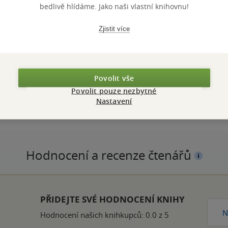
bedlivě hlídáme. Jako naši vlastní knihovnu!
Zjistit více
ZBA
měkká vazba
POČET ST
Povolit vše
OTNOST
250 g
VYDÁNÍ
Povolit pouze nezbytné
ZYK
čeština
ISBN
Nastavení
Hodnocení a recenze čtenářů
PŘIDEJTE SVÉ HODNOCENÍ KNIHY
N
Hodnocení našich knihkupců: 0.0 z 5