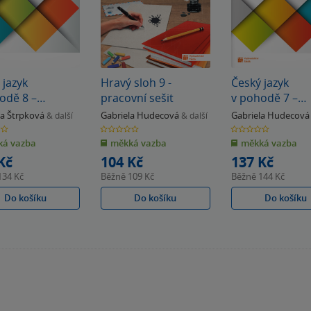
 jazyk
Hravý sloh 9 -
Český jazyk
odě 8 –
pracovní sešit
v pohodě 7 –
vní sešit
pracovní sešit
na Štrpková
Gabriela Hudecová
Gabriela Hudecová
& další
& další
0.0
0.0
z
z
á vazba
měkká vazba
měkká vazba
5
5
k
hvězdiček
hvězdiček
Kč
104 Kč
137 Kč
134 Kč
Běžně
109 Kč
Běžně
144 Kč
Do košíku
Do košíku
Do košíku