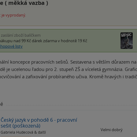
e (
měkká vazba
)
 je vyprodaný.
i zaslání zboží balíčkem
nákupu nad 99 Kč
dárek zdarma
v hodnotě 19 Kč
shopové listy
nální koncepce pracovních sešitů. Sestavena s větším důrazem na 
dě je ucelenou řadou pro 2. stupeň ZŠ a víceletá gymnázia. Grafi
cvičování a zafixování probíraného učiva. Kromě hravých i tradi
né
Český jazyk v pohodě 6 - pracovní
sešit (poškozená)
Velmi dobrý
Gabriela Hudecová
& další