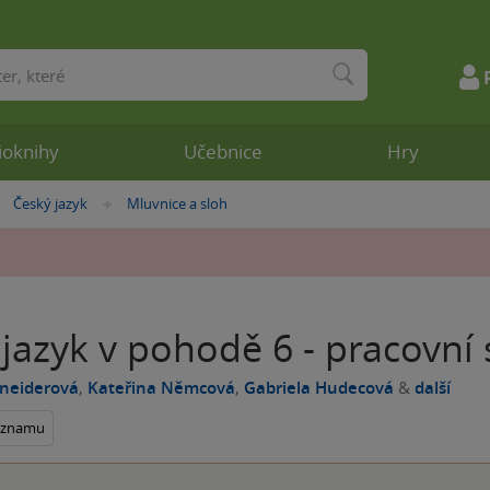
ioknihy
Učebnice
Hry
Český jazyk
Mluvnice a sloh
»
»
jazyk v pohodě 6 - pracovní 
hneiderová
,
Kateřina Němcová
,
Gabriela Hudecová
&
další
seznamu