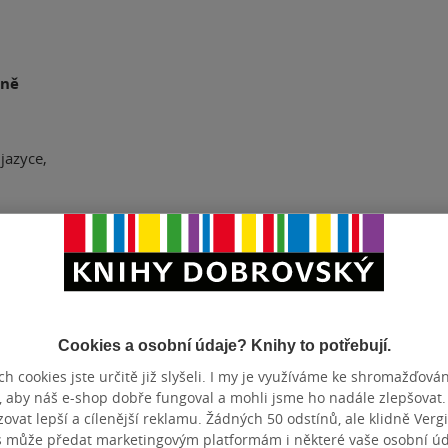
lně
jazyce,
dané jevy na
ky zábavnou
ají opakovací
Cookies a osobní údaje? Knihy to potřebují.
h cookies jste určitě již slyšeli. I my je využíváme ke shromažďován
í zkoušky na
, aby náš e-shop dobře fungoval a mohli jsme ho nadále zlepšovat
vat lepší a cílenější reklamu. Žádných 50 odstínů, ale klidně Vergil
s může předat marketingovým platformám i některé vaše osobní úda