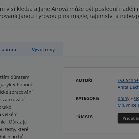
 visí kletba a Jane Airová může být poslední nadějí n
rovaná Janou Eyrovou plná magie, tajemství a nebezp
y autora
Vývoj ceny
větším důrazem
AUTOŘI
Eva Schne
ý jazyk V Pohodě
Anita Bác
fické zpracování
KATEGORIE
Knihy
»
Uč
a zafixování
Mluvnice 
e také
na velkém
TÉMATA
Přidat 
ici. Důraz je
u testy, které
ních archů.