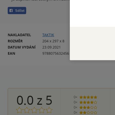
Sdílet
NAKLADATEL
TAKTIK
VA
ROZMĚR
204 x 297 x 8
HM
DATUM VYDÁNÍ
23.09.2021
JA
EAN
9788075632456
0.0
z
5
0×
5 hvězdiček
0×
4 hvězdičky
0×
3 hvězdičky
0×
2 hvězdičky