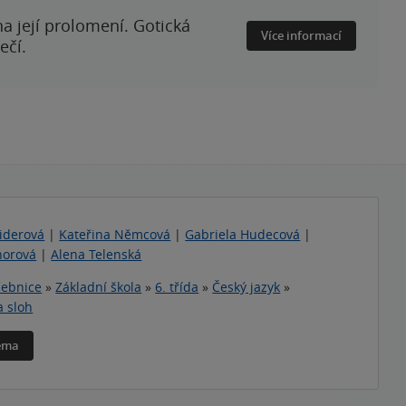
a její prolomení. Gotická
Více informací
ečí.
iderová
|
Kateřina Němcová
|
Gabriela Hudecová
|
horová
|
Alena Telenská
ebnice
»
Základní škola
»
6. třída
»
Český jazyk
»
a sloh
téma