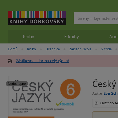
Vyhledávání
Knihy
E-knihy
Aud
Nacházíte
Domů
Knihy
Učebnice
Základní škola
6. třída
»
»
»
»
se
zde:
Zásilkovna zdarma celý týden!
Český 
Nedostupné
Autor
Eva Sc
Uložit do 