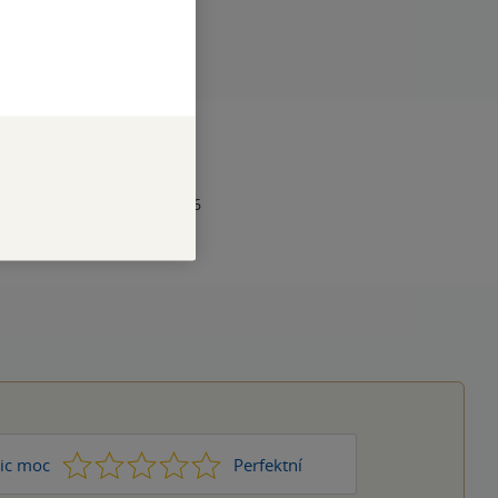
RAN
88
1
978-80-7563-245-6
1
2
3
4
5
ic moc
Perfektní