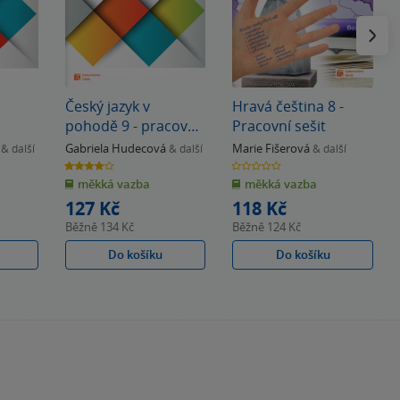
Následu
Český jazyk v
Hravá čeština 8 -
pohodě 9 - pracovní
Pracovní sešit
sešit
Gabriela Hudecová
Marie Fišerová
& další
& další
& další
4.0
0.0
z
z
měkká vazba
měkká vazba
5
5
hvězdiček
hvězdiček
127 Kč
118 Kč
Běžně
134 Kč
Běžně
124 Kč
Do košíku
Do košíku