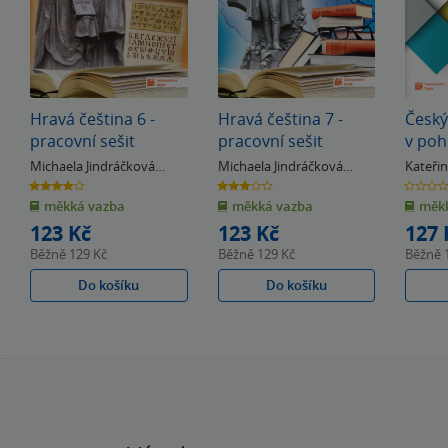
Hravá čeština 6 -
Hravá čeština 7 -
Český
pracovní sešit
pracovní sešit
v poh
praco
Michaela Jindráčková
Michaela Jindráčková
Kateři
& další
& další
4.0
3.0
0.0
z
z
z
měkká vazba
měkká vazba
měkk
5
5
5
hvězdiček
hvězdiček
hvězdiče
123 Kč
123 Kč
127 
Běžně
129 Kč
Běžně
129 Kč
Běžně
Do košíku
Do košíku