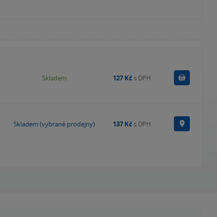
Do košík
Skladem
127 Kč
s DPH
Na prode
Skladem (vybrané prodejny)
137 Kč
s DPH