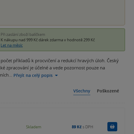
Při zaslání zboží balíčkem
K nákupu nad 999 Kč
dárek zdarma
v hodnotě 299 Kč
Let na měsíc
počet příkladů k procvičení a redukcí hravých úloh. Český
cké zpracování je účelné a vede pozornost pouze na
čních…
Přejít na celý popis
Všechny
Poškozené
Do košík
Skladem
89 Kč
s DPH