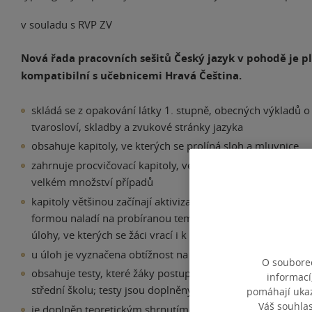
v souladu s RVP ZV
Nová řada pracovních sešitů Český jazyk v pohodě je p
kompatibilní s učebnicemi Hravá Čeština.
skládá se z opakování látky 1. stupně, obecných výkladů o 
tvarosloví, skladby a zvukové stránky jazyka
obsahuje kapitoly, ve kterých se prolíná sloh a mluvnice
zahrnuje procvičovací kapitoly, ve kterých si žáci procvičí 
velkém množství případů
kapitoly většinou začínají aktivizačními úlohami, které žá
formou naladí na probíranou tematiku, a obvykle je uzavír
úlohy, ve kterých se žáci vrací i k učivu předchozích kapitol
u úloh je vyznačena obtížnost na stupnici 1–3
O souborec
obsahuje testy, které žáky postupně připravují na přijímac
informací
střední školu; testy jsou doplněny záznamovými archy
pomáhají ukazo
Váš souhla
je doplněn teoretickým shrnutím učiva