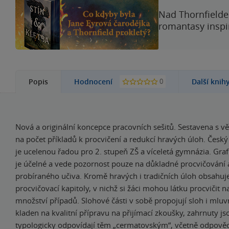
Nad Thornfieldem
romantasy inspi
0
Popis
Hodnocení
Další knih
Nová a originální koncepce pracovních sešitů. Sestavena s 
na počet příkladů k procvičení a redukcí hravých úloh. Česk
je ucelenou řadou pro 2. stupeň ZŠ a víceletá gymnázia. Gra
je účelné a vede pozornost pouze na důkladné procvičování 
probíraného učiva. Kromě hravých i tradičních úloh obsahuj
procvičovací kapitoly, v nichž si žáci mohou látku procvičit 
množství případů. Slohové části v sobě propojují sloh i mluvn
kladen na kvalitní přípravu na přijímací zkoušky, zahrnuty jso
typologicky odpovídají těm „cermatovským“, včetně odpověd