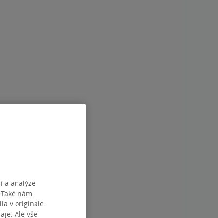
í a analýze
. Také nám
ia v originále.
je. Ale vše