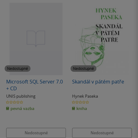
Nedostupné
Nedostupné
Microsoft SQL Server 7.0
Skandál v pátém patře
+ CD
UNIS publishing
Hynek Paseka
0.0
0.0
z
z
pevná vazba
kniha
5
5
hvězdiček
hvězdiček
Nedostupné
Nedostupné