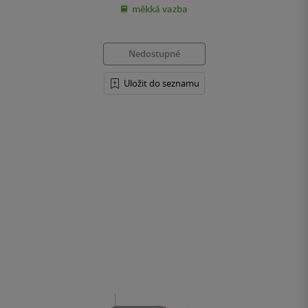
měkká vazba
5
hvězdiček
Nedostupné
Uložit do seznamu