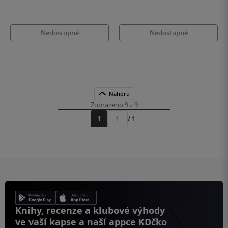
Nedostupné
Nedostupné
Nahoru
Zobrazeno 9 z 9
1
/ 1
Přejít
na
stránku
Knihy, recenze a klubové výhody
ve vaší kapse a naší appce KDčko