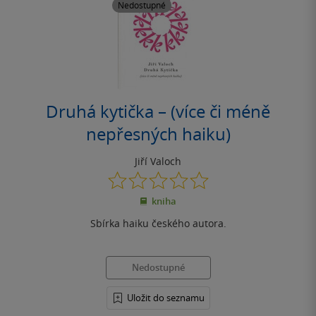
Nedostupné
Druhá kytička – (více či méně
nepřesných haiku)
Jiří Valoch
0.0
z
kniha
5
hvězdiček
Sbírka haiku českého autora.
Nedostupné
Uložit do seznamu