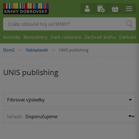
Vyhledávání
Novinky
Bestsellery
Dark romance
Zachraň knihu
Dárkové 
Nacházíte
Domů
Nakladatelé
UNIS publishing
»
»
se
zde:
UNIS publishing
Filtrovat výsledky
Seřadit: