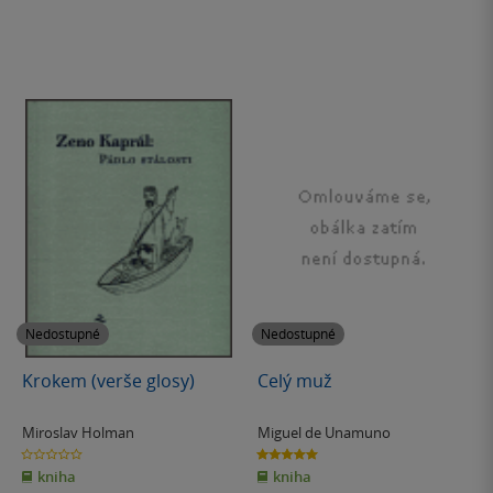
Nedostupné
Nedostupné
Krokem (verše glosy)
Celý muž
Miroslav Holman
Miguel de Unamuno
0.0
5.0
z
z
kniha
kniha
5
5
hvězdiček
hvězdiček