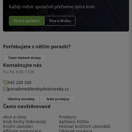
Každý měsíc společně přečteme tisíce knih
Více o aplikaci
Více o klubu
Potřebujete s něčím poradit?
Často kladené dotazy
Kontaktujte nás
Po–Pá:
8:00–17:00
542 220 320
poradime@knihydobrovsky.cz
Všechny kontakty
Naše prodejny
Často navštěvované
Akce a slevy
Prodejny
Klub Knihy Dobrovský
Aplikace KDčko
Knižní závisláci
Festival knižních závisláků
Affiliate spolupráce
Dárkové poukazy