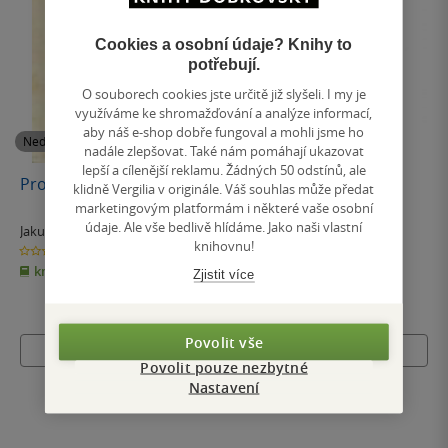
Cookies a osobní údaje? Knihy to
potřebují.
O souborech cookies jste určitě již slyšeli. I my je
využíváme ke shromažďování a analýze informací,
aby náš e-shop dobře fungoval a mohli jsme ho
Nedostupné
Nedostupné
nadále zlepšovat. Také nám pomáhají ukazovat
lepší a cílenější reklamu. Žádných 50 odstínů, ale
Proč bychom se netěšili
Jak jen teskná je noc
klidně Vergilia v originále. Váš souhlas může předat
marketingovým platformám i některé vaše osobní
údaje. Ale vše bedlivě hlídáme. Jako naši vlastní
Jakub Deml
František Lízna
knihovnu!
0.0
0.0
z
z
kniha
kniha
5
5
Zjistit více
hvězdiček
hvězdiček
Povolit vše
Nedostupné
Nedostupné
Povolit pouze nezbytné
Nastavení