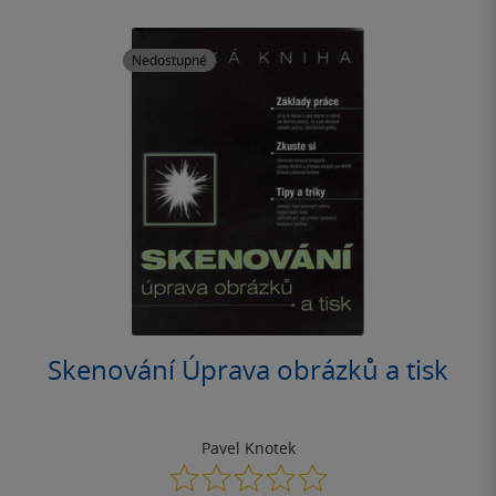
Nedostupné
Skenování Úprava obrázků a tisk
Pavel Knotek
0.0
z