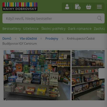
Vyhledávání
Bestsellery
Učebnice
Školní potřeby
Dark romance
Zachra
Nacházíte
Domů
Vše důležité
Prodejny
Knihkupectví České
»
»
»
se
Budějovice IGY Centrum
zde:
Násle