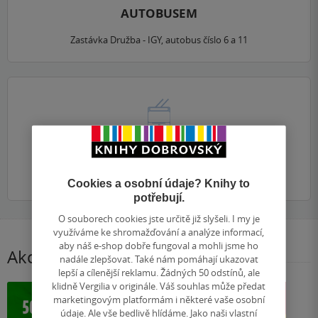
AUTOBUSEM
Zastávka Družba - IGY, autobus číslo 6 a 11
TROLEJBUSEM
Zastávka Družba - IGY, trolejbus číslo 2, 5, 9.
Cookies a osobní údaje? Knihy to
potřebují.
O souborech cookies jste určitě již slyšeli. I my je
využíváme ke shromažďování a analýze informací,
aby náš e-shop dobře fungoval a mohli jsme ho
Akce a slevy
nadále zlepšovat. Také nám pomáhají ukazovat
lepší a cílenější reklamu. Žádných 50 odstínů, ale
klidně Vergilia v originále. Váš souhlas může předat
marketingovým platformám i některé vaše osobní
údaje. Ale vše bedlivě hlídáme. Jako naši vlastní