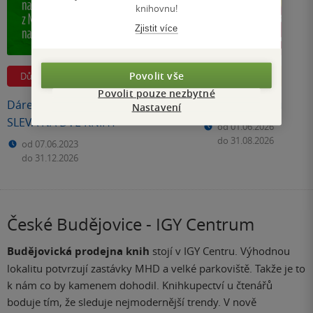
knihovnu!
Zjistit více
Povolit vše
Důležitosti
Slevy a dárky
Povolit pouze nezbytné
Dárek pro členy Klubu | 50 %
Nezapomeňte uplatni
Nastavení
SLEVA NA DVĚ KNIHY
od 01.06.2026
do 31.08.2026
od 07.06.2023
do 31.12.2026
České Budějovice - IGY Centrum
Budějovická prodejna knih
stojí v IGY Centru. Výhodnou
lokalitu potvrzují zastávky MHD a velké parkoviště. Takže je to
k nám co by kamenem dohodil. Knihkupectví u čtenářů
boduje tím, že sleduje nejmodernější trendy. V nově