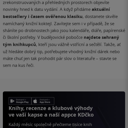
zrekonstruovaných a přehledných prostorech objevíte
novinky hned k datu vydání. A když přidáme
aktuální
bestsellery i časem ověřenou klasiku
, dostanete skvěle
namíchaný knižní koktejl. Zavítejte sem i v případě, že se
sháníte po drobnostech jako jsou kalendáře, diáře, papírenské
či školní potřeby. V budějovické pobočce
najdete
sehraný
tým knihkupců
, kteří jsou vážně vstřícní a sečtělí. Takže, ať
už hledáte dobrý tip, potřebujete vhodný knižní dárek nebo
máte chuť jen tak prohodit pár slov o literatuře – stavte se
sem na kus řeči.
Knihy, recenze a klubové výhody
ve vaší kapse a naší appce KDčko
Každý měsíc společně přečteme tisíce knih