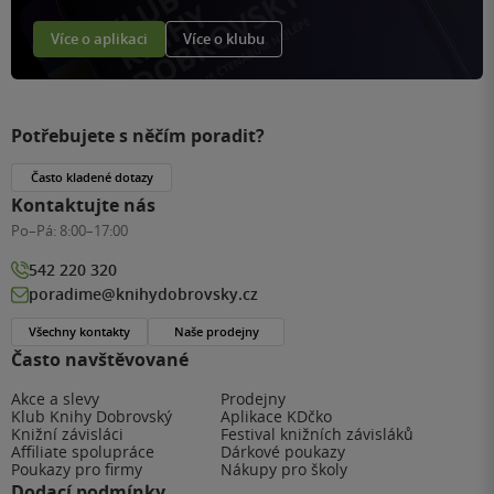
Více o aplikaci
Více o klubu
Potřebujete s něčím poradit?
Často kladené dotazy
Kontaktujte nás
Po–Pá:
8:00–17:00
542 220 320
poradime@knihydobrovsky.cz
Všechny kontakty
Naše prodejny
Často navštěvované
Akce a slevy
Prodejny
Klub Knihy Dobrovský
Aplikace KDčko
Knižní závisláci
Festival knižních závisláků
Affiliate spolupráce
Dárkové poukazy
Poukazy pro firmy
Nákupy pro školy
Dodací podmínky