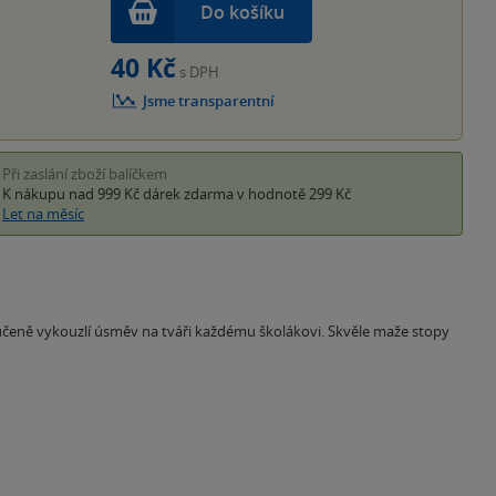
Do košíku
40 Kč
s DPH
Jsme transparentní
Při zaslání zboží balíčkem
K nákupu nad 999 Kč
dárek zdarma
v hodnotě 299 Kč
Let na měsíc
čeně vykouzlí úsměv na tváři každému školákovi. Skvěle maže stopy