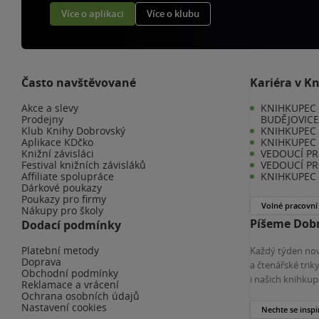
Více o aplikaci
Více o klubu
Často navštěvované
Kariéra v K
Akce a slevy
KNIHKUPEC 
Prodejny
BUDĚJOVIC
Klub Knihy Dobrovský
KNIHKUPEC -
Aplikace KDčko
KNIHKUPEC 
Knižní závisláci
VEDOUCÍ PR
Festival knižních závisláků
VEDOUCÍ PR
Affiliate spolupráce
KNIHKUPEC 
Dárkové poukazy
Poukazy pro firmy
Volné pracovní
Nákupy pro školy
Píšeme Dobr
Dodací podmínky
Platební metody
Každý týden nov
Doprava
a čtenářské tri
Obchodní podmínky
i našich knihkup
Reklamace a vrácení
Ochrana osobních údajů
Nastavení cookies
Nechte se inspi