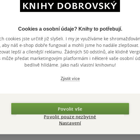
Maloobchodní c
 dní.
Cookies a osobní údaje? Knihy to potřebují.
h cookies jste určitě již slyšeli. I my je využíváme ke shromažďován
, aby náš e-shop dobře fungoval a mohli jsme ho nadále zlepšovat
vat lepší a cílenější reklamu. Žádných 50 odstínů, ale klidně Vergil
s může předat marketingovým platformám i některé vaše osobní úda
bedlivě hlídáme. Jako naši vlastní knihovnu!
Zjistit více
Povolit vše
Povolit pouze nezbytné
Nastavení