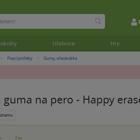
ioknihy
Učebnice
Hry
Psací potřeby
Gumy, ořezávátka
»
»
á guma na pero - Happy erase
seznamu
m
2 ks