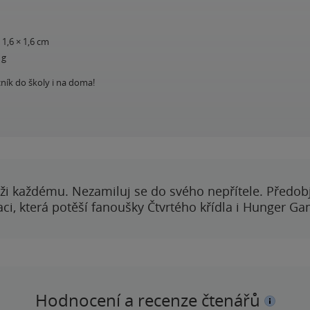
1,6 × 1,6 cm
 g
ník do školy i na doma!
ži každému. Nezamiluj se do svého nepřítele. Předobj
i, která potěší fanoušky Čtvrtého křídla i Hunger Ga
Hodnocení a recenze čtenářů