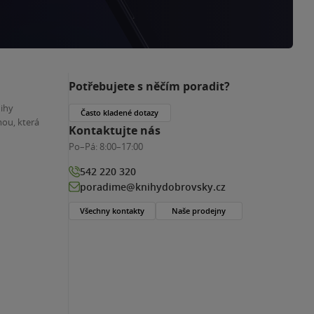
Potřebujete s něčím poradit?
nihy
Často kladené dotazy
ou, která
Kontaktujte nás
Po–Pá:
8:00–17:00
542 220 320
poradime@knihydobrovsky.cz
Všechny kontakty
Naše prodejny