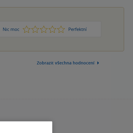
1
2
3
4
5
Nic moc
Perfektní
Zobrazit všechna hodnocení