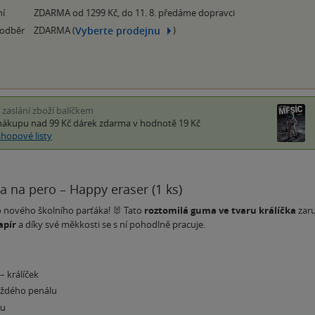
ní
ZDARMA od 1299 Kč, do 11. 8. předáme dopravci
Vyberte prodejnu
 odběr
ZDARMA (
)
i zaslání zboží balíčkem
nákupu nad 99 Kč
dárek zdarma
v hodnotě 19 Kč
shopové listy
 na pero – Happy eraser (1 ks)
 nového školního parťáka! 🐰 Tato
roztomilá guma ve tvaru králíčka
zaru
apír
a díky své měkkosti se s ní pohodlně pracuje.
– králíček
ždého penálu
ru