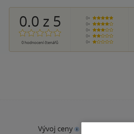
0.0
z
5
0×
5 hvězdiček
0×
4 hvězdičky
0×
3 hvězdičky
0×
2 hvězdičky
0×
0
hodnocení čtenářů
1 hvezdička
Vývoj ceny