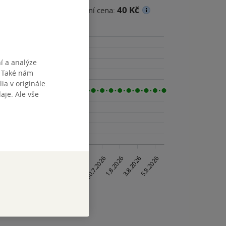
40 Kč
ena
Minimální prodejní cena:
í a analýze
. Také nám
ia v originále.
je. Ale vše