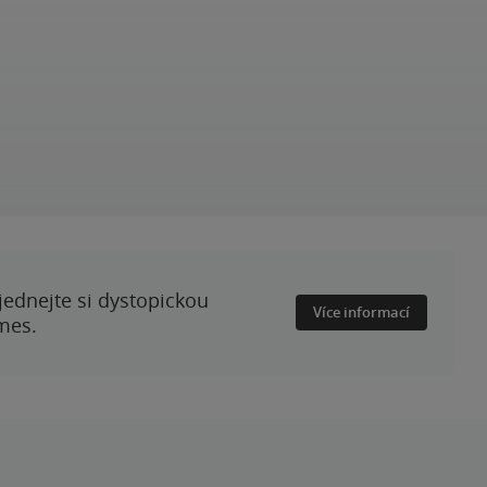
ednejte si dystopickou
Více informací
mes.