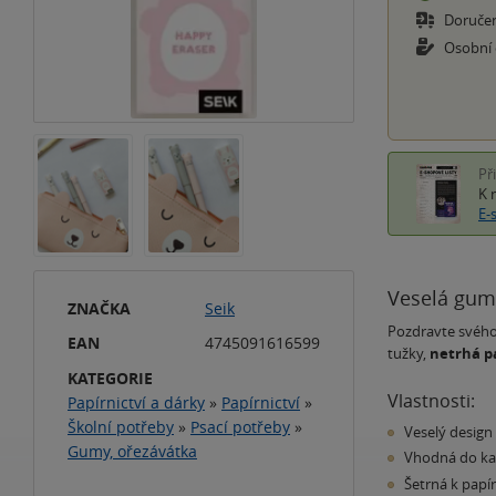
Doruče
Osobní
Př
K 
E-
Veselá guma
ZNAČKA
Seik
Pozdravte svého
EAN
4745091616599
tužky,
netrhá p
KATEGORIE
Vlastnosti:
Papírnictví a dárky
»
Papírnictví
»
Školní potřeby
»
Psací potřeby
»
Veselý design 
Gumy, ořezávátka
Vhodná do ka
Šetrná k papí