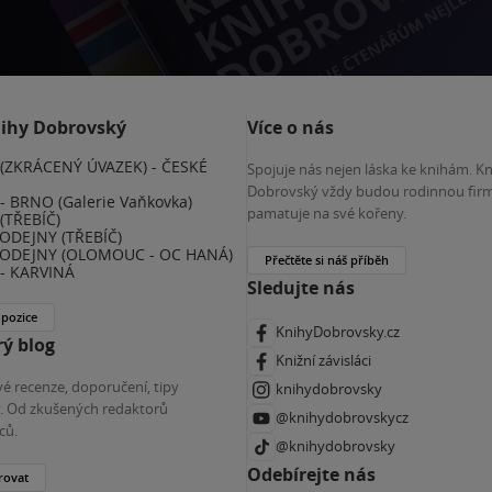
nihy Dobrovský
Více o nás
(ZKRÁCENÝ ÚVAZEK) - ČESKÉ
Spojuje nás nejen láska ke knihám. K
E
Dobrovský vždy budou rodinnou firm
 BRNO (Galerie Vaňkovka)
pamatuje na své kořeny.
(TŘEBÍČ)
ODEJNY (TŘEBÍČ)
ODEJNY (OLOMOUC - OC HANÁ)
Přečtěte si náš příběh
- KARVINÁ
Sledujte nás
 pozice
KnihyDobrovsky.cz
ý blog
Knižní závisláci
é recenze, doporučení, tipy
knihydobrovsky
ky. Od zkušených redaktorů
@knihydobrovskycz
ců.
@knihydobrovsky
Odebírejte nás
rovat