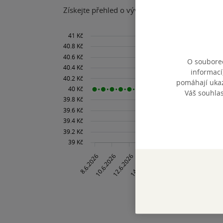
Získejte přehled o vývoji ceny za posledních 60
O souborec
informací
pomáhají ukazo
Váš souhla