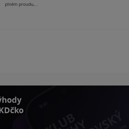
plném proudu,...
výhody
 KDčko