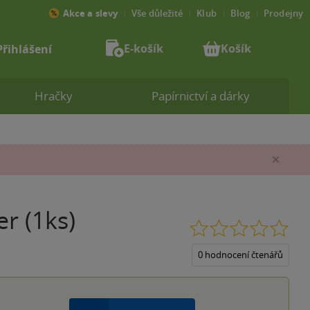
Akce a slevy
Vše důležité
Klub
Blog
Prodejny
E-košík
Košík
Přihlášení
Hračky
Papírnictví a dárky
Zav
r (1ks)
0.0
z
5
0 hodnocení čtenářů
hvěz