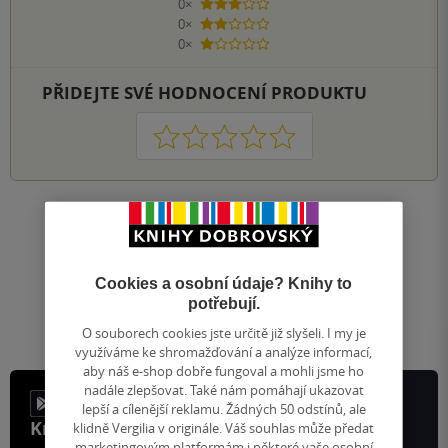
0×
3 hvězdičky
0×
2 hvězdičky
0×
1 hvezdička
PŘIDEJTE SVÉ HODNOCENÍ PRODUKTU
1
2
3
4
5
Nahoru
Zobrazeno 20 z 20
1
/ 1
Přejít
Cookies a osobní údaje? Knihy to
na
potřebují.
stránku
O souborech cookies jste určitě již slyšeli. I my je
využíváme ke shromažďování a analýze informací,
aby náš e-shop dobře fungoval a mohli jsme ho
nadále zlepšovat. Také nám pomáhají ukazovat
lepší a cílenější reklamu. Žádných 50 odstínů, ale
Knihy, recenze a klubové výhody
klidně Vergilia v originále. Váš souhlas může předat
marketingovým platformám i některé vaše osobní