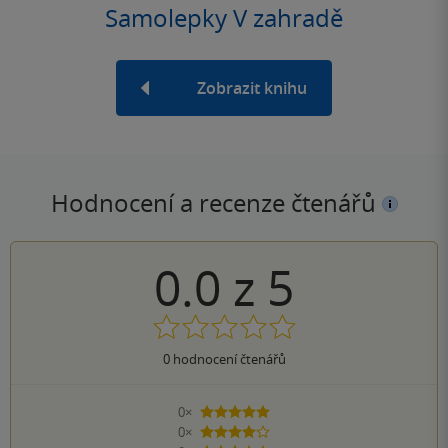
Samolepky V zahradě
Zobrazit knihu
Hodnocení a recenze čtenářů
0.0
z
5
0
hodnocení čtenářů
0×
5 hvězdiček
0×
4 hvězdičky