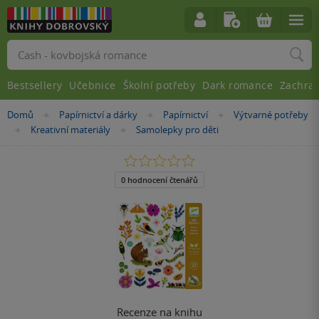
Vyhledávání
Bestsellery
Učebnice
Školní potřeby
Dark romance
Zachra
Nacházíte
Domů
Papírnictví a dárky
Papírnictví
Výtvarné potřeby
»
»
»
se
Kreativní materiály
Samolepky pro děti
»
»
zde:
0.0
z
5
0 hodnocení čtenářů
hvězdiček
Recenze na knihu