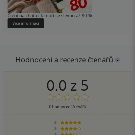
Čtení na chatu i k moři se slevou až 80 %
Více informací
Hodnocení a recenze čtenářů
0.0
z
5
0
hodnocení čtenářů
0×
5 hvězdiček
0×
4 hvězdičky
0×