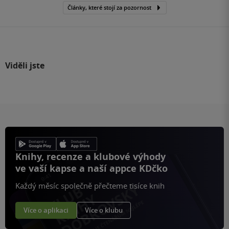
Články, které stojí za pozornost
Viděli jste
Knihy, recenze a klubové výhody
ve vaší kapse a naší appce KDčko
Každý měsíc společně přečteme tisíce knih
Více o aplikaci
Více o klubu