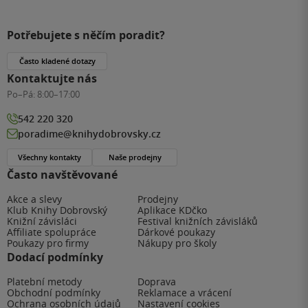
Potřebujete s něčím poradit?
Často kladené dotazy
Kontaktujte nás
Po–Pá:
8:00–17:00
542 220 320
poradime@knihydobrovsky.cz
Všechny kontakty
Naše prodejny
Často navštěvované
Akce a slevy
Prodejny
Klub Knihy Dobrovský
Aplikace KDčko
Knižní závisláci
Festival knižních závisláků
Affiliate spolupráce
Dárkové poukazy
Poukazy pro firmy
Nákupy pro školy
Dodací podmínky
Platební metody
Doprava
Obchodní podmínky
Reklamace a vrácení
Ochrana osobních údajů
Nastavení cookies