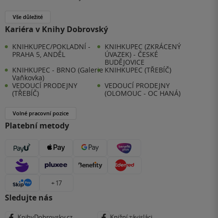
Vše důležité
Kariéra v Knihy Dobrovský
KNIHKUPEC/POKLADNÍ -
KNIHKUPEC (ZKRÁCENÝ
PRAHA 5, ANDĚL
ÚVAZEK) - ČESKÉ
BUDĚJOVICE
KNIHKUPEC - BRNO (Galerie
KNIHKUPEC (TŘEBÍČ)
Vaňkovka)
VEDOUCÍ PRODEJNY
VEDOUCÍ PRODEJNY
(TŘEBÍČ)
(OLOMOUC - OC HANÁ)
Volné pracovní pozice
Platební metody
+ 17
Sledujte nás
KnihyDobrovsky.cz
Knižní závisláci