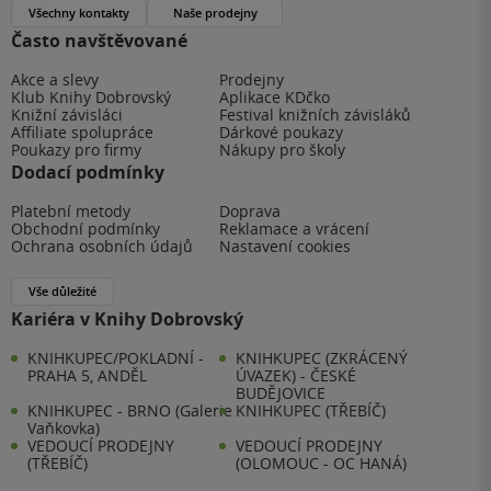
Všechny kontakty
Naše prodejny
Často navštěvované
Akce a slevy
Prodejny
Klub Knihy Dobrovský
Aplikace KDčko
Knižní závisláci
Festival knižních závisláků
Affiliate spolupráce
Dárkové poukazy
Poukazy pro firmy
Nákupy pro školy
Dodací podmínky
Platební metody
Doprava
Obchodní podmínky
Reklamace a vrácení
Ochrana osobních údajů
Nastavení cookies
Vše důležité
Kariéra v Knihy Dobrovský
KNIHKUPEC/POKLADNÍ -
KNIHKUPEC (ZKRÁCENÝ
PRAHA 5, ANDĚL
ÚVAZEK) - ČESKÉ
BUDĚJOVICE
KNIHKUPEC - BRNO (Galerie
KNIHKUPEC (TŘEBÍČ)
Vaňkovka)
VEDOUCÍ PRODEJNY
VEDOUCÍ PRODEJNY
(TŘEBÍČ)
(OLOMOUC - OC HANÁ)