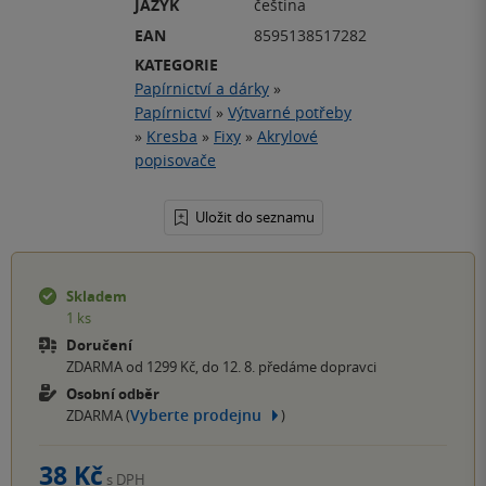
JAZYK
čeština
EAN
8595138517282
KATEGORIE
Papírnictví a dárky
»
Papírnictví
»
Výtvarné potřeby
»
Kresba
»
Fixy
»
Akrylové
popisovače
Uložit do seznamu
Skladem
1 ks
Doručení
ZDARMA od 1299 Kč, do 12. 8. předáme dopravci
Osobní odběr
Vyberte prodejnu
ZDARMA (
)
38 Kč
s DPH