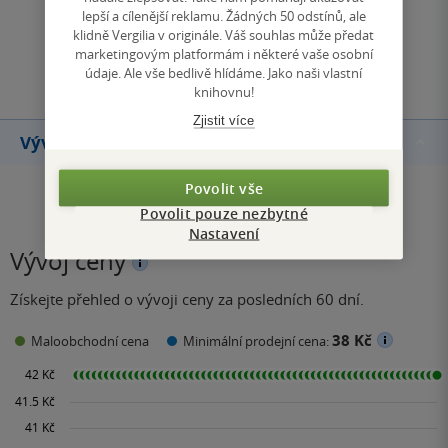
lepší a cílenější reklamu. Žádných 50 odstínů, ale
klidně Vergilia v originále. Váš souhlas může předat
marketingovým platformám i některé vaše osobní
Přidat hodnocení
údaje. Ale vše bedlivě hlídáme. Jako naši vlastní
knihovnu!
Zjistit více
Vývoj ceny
Povolit vše
Povolit pouze nezbytné
Nastavení
Vývoj ceny
Získejte přehled o vývoji ceny za posledních 60 dní.
38 Kč
Maloobchodní cena
Minimální prodejní cena: