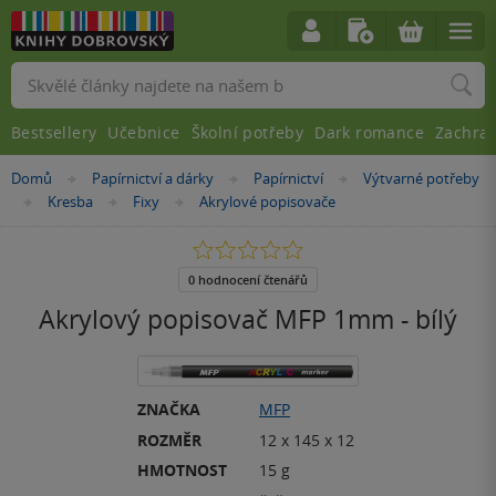
Vyhledávání
Bestsellery
Učebnice
Školní potřeby
Dark romance
Zachra
Nacházíte
Domů
Papírnictví a dárky
Papírnictví
Výtvarné potřeby
»
»
»
se
Kresba
Fixy
Akrylové popisovače
»
»
»
zde:
0.0
z
5
0 hodnocení čtenářů
hvězdiček
Akrylový popisovač MFP 1mm - bílý
ZNAČKA
MFP
ROZMĚR
12 x 145 x 12
HMOTNOST
15 g