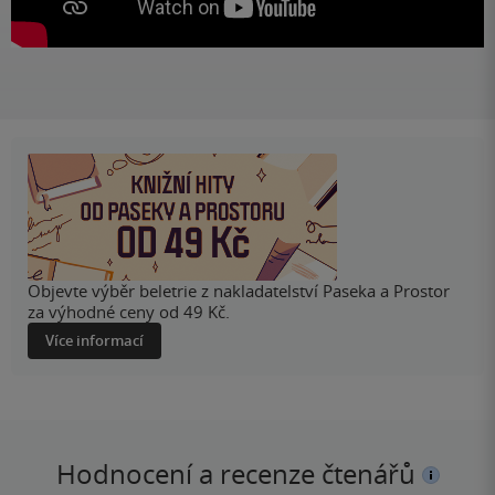
Objevte výběr beletrie z nakladatelství Paseka a Prostor
za výhodné ceny od 49 Kč.
Více informací
Hodnocení a recenze čtenářů