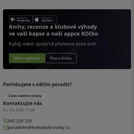
Knihy, recenze a klubové výhody
ve vaší kapse a naší appce KDčko
Každý měsíc společně přečteme tisíce knih
Více o aplikaci
Více o klubu
Potřebujete s něčím poradit?
Často kladené dotazy
Kontaktujte nás
Po–Pá:
8:00–17:00
542 220 320
poradime@knihydobrovsky.cz