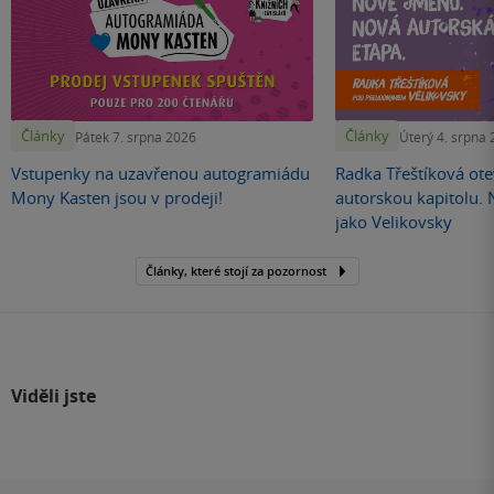
Články
Články
Pátek 7. srpna 2026
Úterý 4. srpna
Vstupenky na uzavřenou autogramiádu
Radka Třeštíková otev
Mony Kasten jsou v prodeji!
autorskou kapitolu.
jako Velikovsky
Články, které stojí za pozornost
Viděli jste