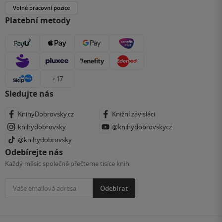
Volné pracovní pozice
Platební metody
+ 17
Sledujte nás
KnihyDobrovsky.cz
Knižní závisláci
knihydobrovsky
@knihydobrovskycz
@knihydobrovsky
Odebírejte nás
Každý měsíc společně přečteme tisíce knih
Odebírat