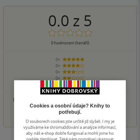
0.0
z
5
0
hodnocení čtenářů
0×
5 hvězdiček
0×
4 hvězdičky
0×
3 hvězdičky
0×
2 hvězdičky
0×
1 hvezdička
PŘIDEJTE SVÉ HODNOCENÍ PRODUKTU
Cookies a osobní údaje? Knihy to
potřebují.
1
2
3
4
5
O souborech cookies jste určitě již slyšeli. I my je
využíváme ke shromažďování a analýze informací,
aby náš e-shop dobře fungoval a mohli jsme ho
nadále zlepšovat. Také nám pomáhají ukazovat
Zobrazit všechna hodnocení