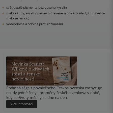
světlostálé pigmenty bez obsahu kyselin
měkké tuhy, avšak v pevném dřevěném obalu o síle 3,8mm (velice
málo se lámou)
voděodolné a odolné proti rozmazání
Rodinná sága z poválečného Československa zachycuje
osudy jedné ženy i proměny českého venkova v době,
kdy se životy měnily ze dne na den.
Více informací