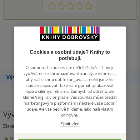
1
2
3
4
5
Zobrazit všechna hodnocení
Přidat hodnocení
Cookies a osobní údaje? Knihy to
potřebují.
O souborech cookies jste určitě již slyšeli. I my je
využíváme ke shromažďování a analýze informací,
Vývoj ceny
aby náš e-shop dobře fungoval a mohli jsme ho
nadále zlepšovat. Také nám pomáhají ukazovat
lepší a cílenější reklamu. Žádných 50 odstínů, ale
klidně Vergilia v originále. Váš souhlas může předat
marketingovým platformám i některé vaše osobní
údaje. Ale vše bedlivě hlídáme. Jako naši vlastní
Vývoj ceny
knihovnu!
Zjistit více
Získejte přehled o vývoji ceny za posledních 60 dní.
55 Kč
Maloobchodní cena
Minimální prodejní cena: