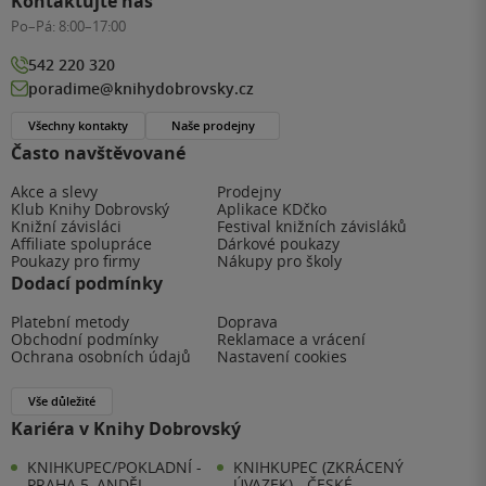
Kontaktujte nás
Po–Pá:
8:00–17:00
542 220 320
poradime@knihydobrovsky.cz
Všechny kontakty
Naše prodejny
Často navštěvované
Akce a slevy
Prodejny
Klub Knihy Dobrovský
Aplikace KDčko
Knižní závisláci
Festival knižních závisláků
Affiliate spolupráce
Dárkové poukazy
Poukazy pro firmy
Nákupy pro školy
Dodací podmínky
Platební metody
Doprava
Obchodní podmínky
Reklamace a vrácení
Ochrana osobních údajů
Nastavení cookies
Vše důležité
Kariéra v Knihy Dobrovský
KNIHKUPEC/POKLADNÍ -
KNIHKUPEC (ZKRÁCENÝ
PRAHA 5, ANDĚL
ÚVAZEK) - ČESKÉ