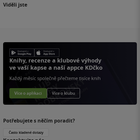
Viděli jste
Knihy, recenze a klubové výhody
ve vaší kapse a naší appce KDčko
Každý měsíc společně přečteme tisíce knih
Více o aplikaci
Více o klubu
Potřebujete s něčím poradit?
Často kladené dotazy