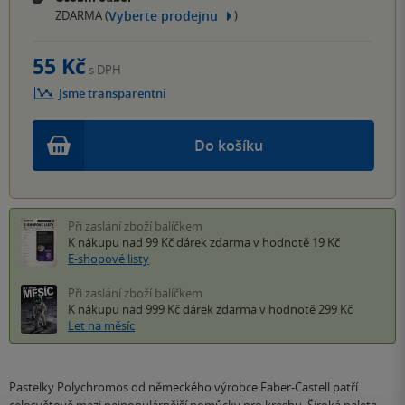
Vyberte prodejnu
ZDARMA (
)
55 Kč
s DPH
Jsme transparentní
Do košíku
Při zaslání zboží balíčkem
K nákupu nad 99 Kč
dárek zdarma
v hodnotě 19 Kč
E-shopové listy
Při zaslání zboží balíčkem
K nákupu nad 999 Kč
dárek zdarma
v hodnotě 299 Kč
Let na měsíc
Pastelky Polychromos od německého výrobce Faber-Castell patří
celosvětově mezi nejpopulárnější pomůcky pro kresbu. Široká paleta