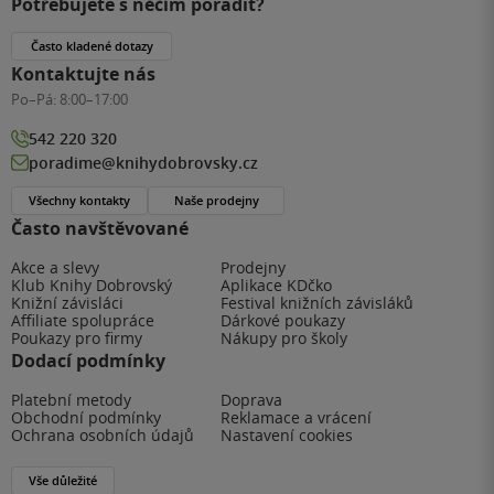
Potřebujete s něčím poradit?
Často kladené dotazy
Kontaktujte nás
Po–Pá:
8:00–17:00
542 220 320
poradime@knihydobrovsky.cz
Všechny kontakty
Naše prodejny
Často navštěvované
Akce a slevy
Prodejny
Klub Knihy Dobrovský
Aplikace KDčko
Knižní závisláci
Festival knižních závisláků
Affiliate spolupráce
Dárkové poukazy
Poukazy pro firmy
Nákupy pro školy
Dodací podmínky
Platební metody
Doprava
Obchodní podmínky
Reklamace a vrácení
Ochrana osobních údajů
Nastavení cookies
Vše důležité