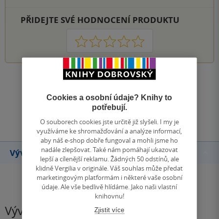
PŘIDEJTE SVÉ HODNOCENÍ PRODUKTU
1
2
3
4
5
Zobrazit všechna hodnocení
Cookies a osobní údaje? Knihy to
potřebují.
Přidat hodnocení
O souborech cookies jste určitě již slyšeli. I my je
využíváme ke shromažďování a analýze informací,
aby náš e-shop dobře fungoval a mohli jsme ho
nadále zlepšovat. Také nám pomáhají ukazovat
Vývoj ceny
lepší a cílenější reklamu. Žádných 50 odstínů, ale
klidně Vergilia v originále. Váš souhlas může předat
marketingovým platformám i některé vaše osobní
údaje. Ale vše bedlivě hlídáme. Jako naši vlastní
knihovnu!
Vývoj ceny
Zjistit více