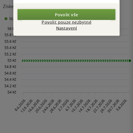
Získejte přehled o vývoji ceny za posledních 60 dní.
Povolit vše
55 Kč
Maloobchodní cena
Minimální prodejní cena:
Povolit pouze nezbytné
Nastavení