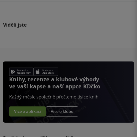
Viděli jste
Knihy, recenze a klubové výhody
ve vaší kapse a naší appce KDčko
Každý měsíc společně přečteme tisíce knih
Více o aplikaci
Více o klubu