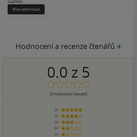
Games.
Více informací
Hodnocení a recenze čtenářů
0.0
z
5
0
hodnocení čtenářů
0×
5 hvězdiček
0×
4 hvězdičky
0×
3 hvězdičky
0×
2 hvězdičky
0×
1 hvezdička