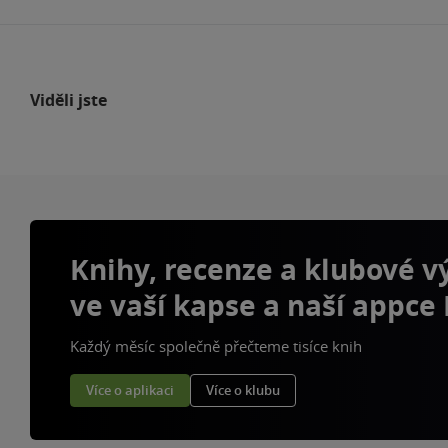
Viděli jste
Knihy, recenze a klubové 
ve vaší kapse a naší appce
Každý měsíc společně přečteme tisíce knih
Více o aplikaci
Více o klubu