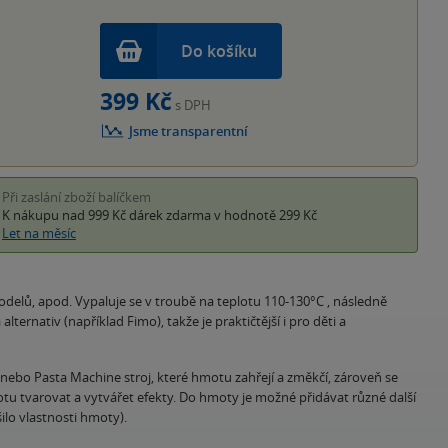
Do košíku
399 Kč
s DPH
Jsme transparentní
Při zaslání zboží balíčkem
K nákupu nad 999 Kč
dárek zdarma
v hodnotě 299 Kč
Let na měsíc
delů, apod. Vypaluje se v troubě na teplotu 110-130°C , následně
ernativ (například Fimo), takže je praktičtější i pro děti a
nebo Pasta Machine stroj, které hmotu zahřejí a změkčí, zároveň se
tu tvarovat a vytvářet efekty. Do hmoty je možné přidávat různé další
ilo vlastnosti hmoty).