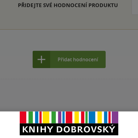
PŘIDEJTE SVÉ HODNOCENÍ PRODUKTU
Přidat hodnocení
Maloobchodní ce
 dní.