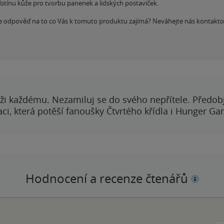
dstínu kůže pro tvorbu panenek a lidských postaviček.
zde odpověď na to co Vás k tomuto produktu zajímá? Neváhejte nás kontakt
ži každému. Nezamiluj se do svého nepřítele. Předobj
i, která potěší fanoušky Čtvrtého křídla i Hunger Ga
Hodnocení a recenze čtenářů