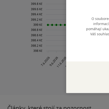
O souborec
informací
pomáhají ukazo
Váš souhla
Články, které stojí za pozornost