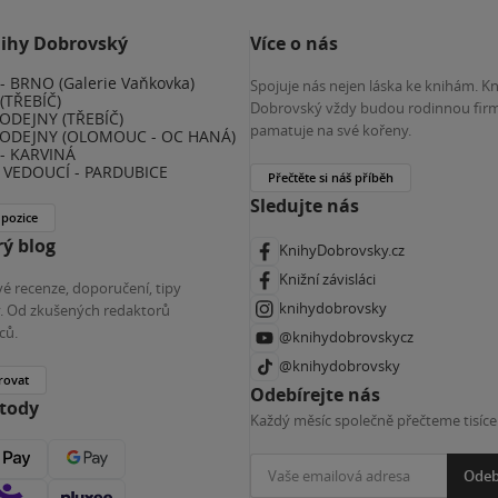
nihy Dobrovský
Více o nás
 BRNO (Galerie Vaňkovka)
Spojuje nás nejen láska ke knihám. K
(TŘEBÍČ)
Dobrovský vždy budou rodinnou firm
ODEJNY (TŘEBÍČ)
pamatuje na své kořeny.
ODEJNY (OLOMOUC - OC HANÁ)
- KARVINÁ
VEDOUCÍ - PARDUBICE
Přečtěte si náš příběh
Sledujte nás
 pozice
ý blog
KnihyDobrovsky.cz
Knižní závisláci
é recenze, doporučení, tipy
knihydobrovsky
ky. Od zkušených redaktorů
ců.
@knihydobrovskycz
@knihydobrovsky
rovat
Odebírejte nás
etody
Každý měsíc společně přečteme tisíce
Odeb