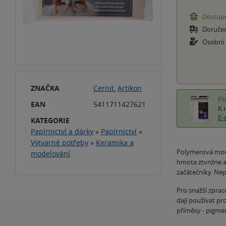
Dostupn
Doruče
Osobní
ZNAČKA
Cernit
,
Artikon
Př
EAN
5411711427621
K 
E-
KATEGORIE
Papírnictví a dárky
»
Papírnictví
»
Výtvarné potřeby
»
Keramika a
Polymerová mode
modelování
hmota ztvrdne a 
začátečníky. Nep
Pro snažší zprac
dají používat pr
příměsy - pigmen