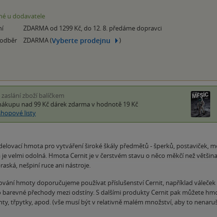
é u dodavatele
ní
ZDARMA od 1299 Kč, do 12. 8. předáme dopravci
Vyberte prodejnu
 odběr
ZDARMA (
)
i zaslání zboží balíčkem
nákupu nad 99 Kč
dárek zdarma
v hodnotě 19 Kč
shopové listy
lovací hmota pro vytváření široké škály předmětů - šperků, postaviček, mo
je velmi odolná. Hmota Cernit je v čerstvém stavu o něco měkčí než většina alt
raská, nešpiní ruce ani nástroje.
ování hmoty doporučujeme používat příslušenství Cernit, například váleček 
o barevné přechody mezi odstíny. S dalšími produkty Cernit pak můžete hmo
ty, třpytky, apod. (vše musí být v relativně malém množství, aby to nenaruš