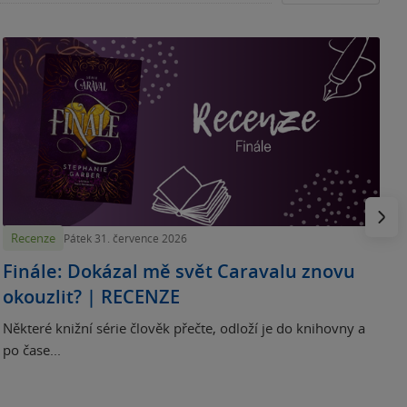
„
p
H
e
Násled
Recenze
Pátek 31. července 2026
Finále: Dokázal mě svět Caravalu znovu
okouzlit? | RECENZE
Některé knižní série člověk přečte, odloží je do knihovny a
po čase...