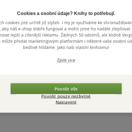
Cookies a osobní údaje? Knihy to potřebují.
h cookies jste určitě již slyšeli. I my je využíváme ke shromažďován
, aby náš e-shop dobře fungoval a mohli jsme ho nadále zlepšovat
vat lepší a cílenější reklamu. Žádných 50 odstínů, ale klidně Vergil
s může předat marketingovým platformám i některé vaše osobní úda
bedlivě hlídáme. Jako naši vlastní knihovnu!
Zjistit více
Povolit vše
Povolit pouze nezbytné
Nastavení