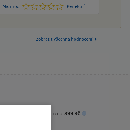
1
2
3
4
5
Nic moc
Perfektní
Zobrazit všechna hodnocení
399 Kč
na
Minimální prodejní cena: