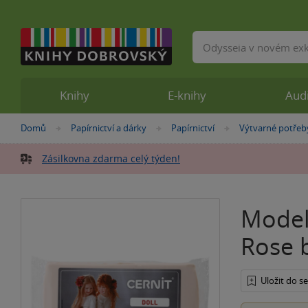
Vyhledávání
Knihy
E-knihy
Aud
Nacházíte
Domů
Papírnictví a dárky
Papírnictví
Výtvarné potřeb
»
»
»
se
zde:
Zásilkovna zdarma celý týden!
Model
Rose 
Uložit do 