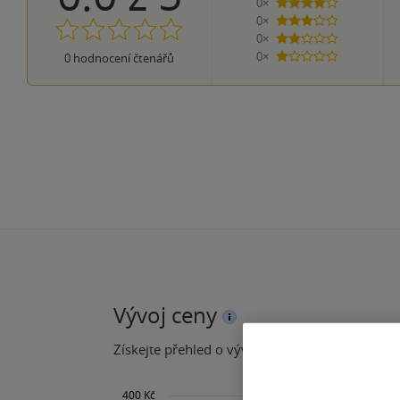
0×
4 hvězdičky
0×
3 hvězdičky
0×
2 hvězdičky
0×
0
hodnocení čtenářů
1 hvezdička
Vývoj ceny
Získejte přehled o vývoji ceny za posledních 60