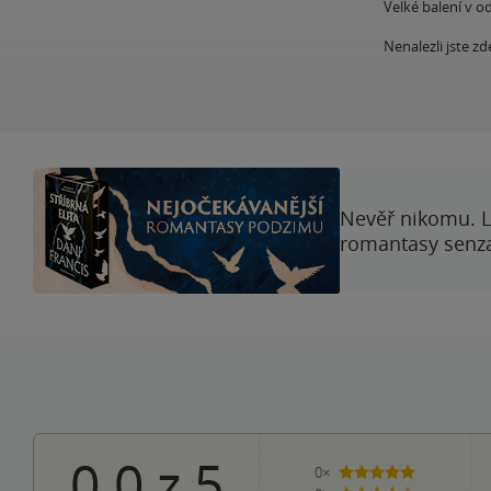
Velké balení v o
Nenalezli jste 
Nevěř nikomu. L
romantasy senzac
0.0
z
5
0×
5 hvězdiček