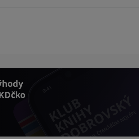
výhody
 KDčko