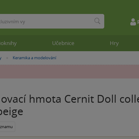
ioknihy
Učebnice
Hry
y
Keramika a modelování
»
ovací hmota Cernit Doll coll
beige
seznamu