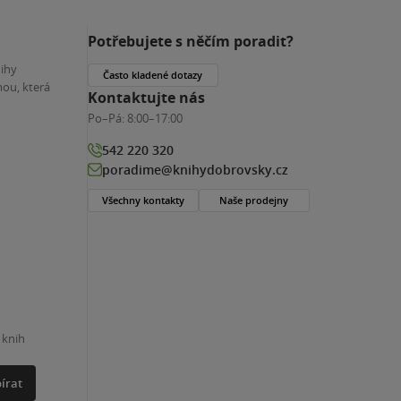
Potřebujete s něčím poradit?
nihy
Často kladené dotazy
ou, která
Kontaktujte nás
Po–Pá:
8:00–17:00
542 220 320
poradime@knihydobrovsky.cz
Všechny kontakty
Naše prodejny
 knih
írat