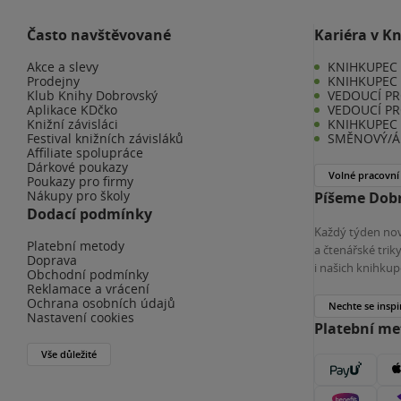
Často navštěvované
Kariéra v K
Akce a slevy
KNIHKUPEC -
Prodejny
KNIHKUPEC 
Klub Knihy Dobrovský
VEDOUCÍ PR
Aplikace KDčko
VEDOUCÍ PR
Knižní závisláci
KNIHKUPEC 
Festival knižních závisláků
SMĚNOVÝ/Á 
Affiliate spolupráce
Dárkové poukazy
Volné pracovní
Poukazy pro firmy
Nákupy pro školy
Píšeme Dobr
Dodací podmínky
Každý týden nov
Platební metody
a čtenářské tri
Doprava
i našich knihkup
Obchodní podmínky
Reklamace a vrácení
Ochrana osobních údajů
Nechte se inspi
Nastavení cookies
Platební m
Vše důležité