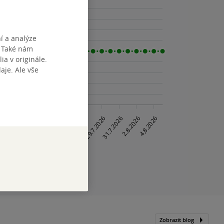
í a analýze
. Také nám
ia v originále.
je. Ale vše
Zobrazit blog