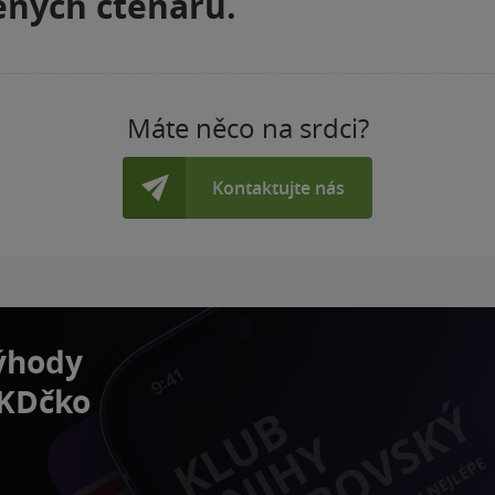
ných čtenářů.
Máte něco na srdci?
Kontaktujte nás
výhody
 KDčko