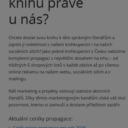
knihu právě
u nás?
Chcete dostat svou knihu k těm správným čtenářům a
zajistit jí viditelnost v našem knihkupectví i na našich
sociálních sítích? Jako jediné knihkupectví v Česku nabízíme
komplexní propagaci s největším dosahem na trhu – od
tištěných E-shopových listů v každé zásilce až po cílenou
online reklamu na našem webu, sociálních sítích a v
mailingu.
Náš marketing a projekty oslovují statisíce aktivních
čtenářů. Díky těmto marketingovým kanálům získá váš titul
pozornost, kterou si zaslouží a dostane příležitost zazářit.
Aktuální ceníky propagace:
Ceník online propagace pro rok 2026