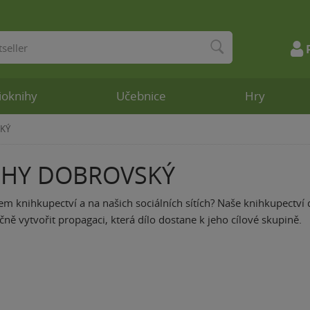
ioknihy
Učebnice
Hry
SKÝ
NIHY DOBROVSKÝ
šem knihkupectví a na našich sociálních sítích? Naše knihkupectví 
ně vytvořit propagaci, která dílo dostane k jeho cílové skupině.