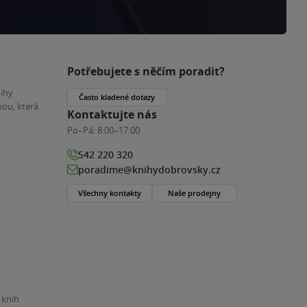
Potřebujete s něčím poradit?
nihy
Často kladené dotazy
ou, která
Kontaktujte nás
Po–Pá:
8:00–17:00
542 220 320
poradime@knihydobrovsky.cz
Všechny kontakty
Naše prodejny
 knih