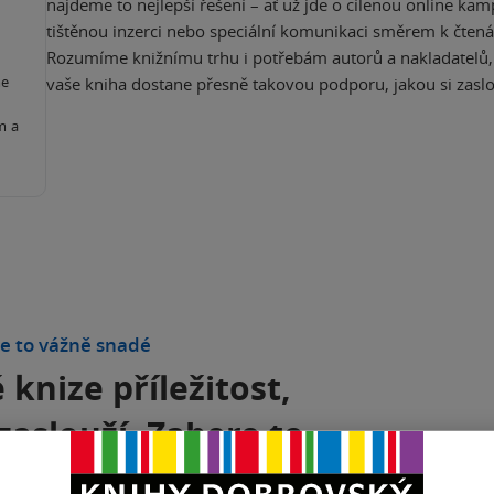
najdeme to nejlepší řešení – ať už jde o cílenou online kam
tištěnou inzerci nebo speciální komunikaci směrem k čten
Rozumíme knižnímu trhu i potřebám autorů a nakladatelů,
me
vaše kniha dostane přesně takovou podporu, jakou si zaslo
g
m a
Je to vážně snadé
 knize příležitost,
zaslouží. Zabere to
pár minut