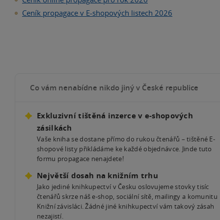
Ceník propagace v E-shopových listech 2026
Co vám nenabídne nikdo jiný v České republice
Exkluzivní tištěná inzerce v e-shopových
zásilkách
Vaše kniha se dostane přímo do rukou čtenářů – tištěné E-
shopové listy přikládáme ke každé objednávce. Jinde tuto
formu propagace nenajdete!
Největší dosah na knižním trhu
Jako jediné knihkupectví v Česku oslovujeme stovky tisíc
čtenářů skrze náš e-shop, sociální sítě, mailingy a komunitu
Knižní závisláci. Žádné jiné knihkupectví vám takový zásah
nezajistí.