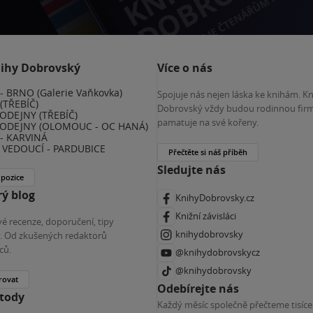
nihy Dobrovský
Více o nás
 BRNO (Galerie Vaňkovka)
Spojuje nás nejen láska ke knihám. K
(TŘEBÍČ)
Dobrovský vždy budou rodinnou firm
ODEJNY (TŘEBÍČ)
pamatuje na své kořeny.
ODEJNY (OLOMOUC - OC HANÁ)
- KARVINÁ
VEDOUCÍ - PARDUBICE
Přečtěte si náš příběh
Sledujte nás
 pozice
ý blog
KnihyDobrovsky.cz
Knižní závisláci
é recenze, doporučení, tipy
knihydobrovsky
ky. Od zkušených redaktorů
ců.
@knihydobrovskycz
@knihydobrovsky
rovat
Odebírejte nás
etody
Každý měsíc společně přečteme tisíce