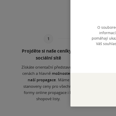
Projděte si naše ceník
možnost
O souborec
informací
pomáhají ukazo
1
Váš souhla
Projděte si naše ceníky a
Zašlet
sociální sítě
Získáte orientační představu o
Propag
cenách a hlavně
možnostech
věnuje K
vaši pop
naší propagace
. Máme
stanoveny ceny pro všechny
katerina
formy online propagace i E-
shopové listy.