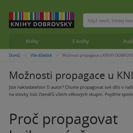
Vyhledávání
Knihy
E-knihy
Aud
Nacházíte
Domů
Vše důležité
Možnosti propagace u KNIHY DOBROV
»
»
se
zde:
Možnosti propagace u K
Jste nakladatelství či autor? Chcete propagovat své dílo v na
na stovky tisíc čtenářů všech věkových skupin. Pojďme společ
Proč propagovat