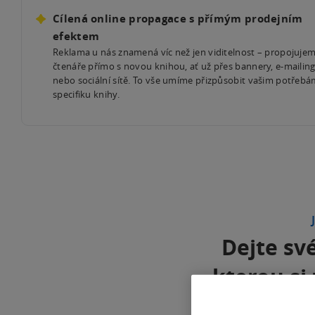
Cílená online propagace s přímým prodejním
efektem
Reklama u nás znamená víc než jen viditelnost – propojuje
čtenáře přímo s novou knihou, ať už přes bannery, e-mailin
nebo sociální sítě. To vše umíme přizpůsobit vašim potřebá
specifiku knihy.
Dejte své
kterou si 