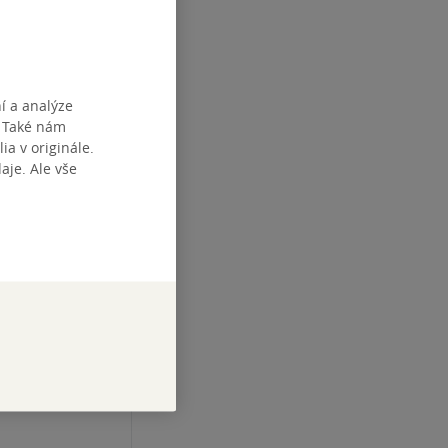
í a analýze
. Také nám
ia v originále.
je. Ale vše
gace
hitu
pouze o
stagramu
kci
, vše
 hlavně s
m na