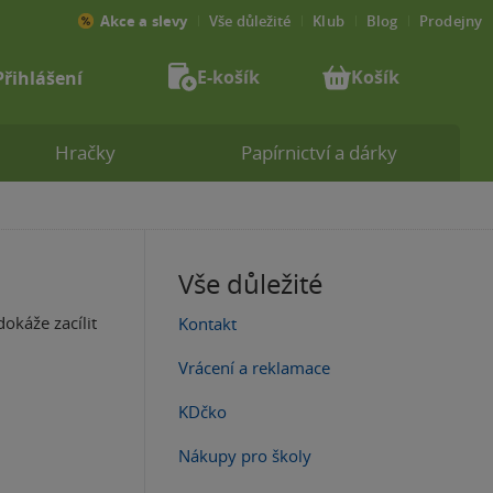
Akce a slevy
Vše důležité
Klub
Blog
Prodejny
E-košík
Košík
Přihlášení
Hračky
Papírnictví a dárky
Vše důležité
dokáže zacílit
Kontakt
Vrácení a reklamace
KDčko
Nákupy pro školy