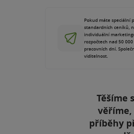
Pokud máte speciální p
standardních ceníků, n
individuální marketin
rozpočtech nad 50 000 
pracovních dní. Společn
viditelnost.
Těšíme s
věříme,
příběhy p