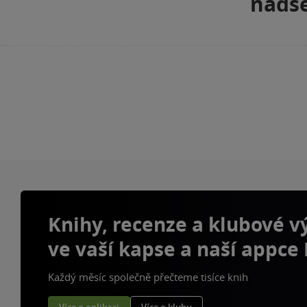
nadše
Knihy, recenze a klubové 
ve vaší kapse a naší appce
Každý měsíc společně přečteme tisíce knih