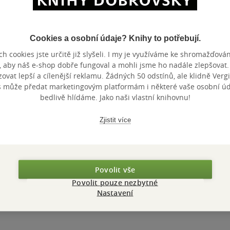
y, zašlete svou představu a my zpracujeme
i propagace pro vaši knihu.
Cookies a osobní údaje? Knihy to potřebují.
h cookies jste určitě již slyšeli. I my je využíváme ke shromažďován
, aby náš e-shop dobře fungoval a mohli jsme ho nadále zlepšovat
vat lepší a cílenější reklamu. Žádných 50 odstínů, ale klidně Vergil
2
3
s může předat marketingovým platformám i některé vaše osobní úda
bedlivě hlídáme. Jako naši vlastní knihovnu!
e nám e-mail a my vám
Spustí se propa
brzy odpovíme
nového knižního 
Zjistit více
aci knižních hitů se u nás
Ať už se bude jednat 
ateřina Vojtová, která projde
příspěvek na našem In
távku a
brzy zašle možnosti
.
či
velkou propagační a
Povolit vše
Napište jí na e-mail:
umíme spusti bleskově a
Povolit pouze nezbytné
.vojtova@knihydobrovsky.cz
.
maximálním důraze
Nastavení
efektivitu.