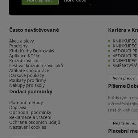
Více o aplikaci
Více o klubu
Často navštěvované
Kariéra v K
Akce a slevy
KNIHKUPEC -
Prodejny
KNIHKUPEC 
Klub Knihy Dobrovský
VEDOUCÍ PR
Aplikace KDčko
VEDOUCÍ PR
Knižní závisláci
KNIHKUPEC 
Festival knižních závisláků
SMĚNOVÝ/Á 
Affiliate spolupráce
Dárkové poukazy
Volné pracovní
Poukazy pro firmy
Nákupy pro školy
Píšeme Dobr
Dodací podmínky
Každý týden nov
Platební metody
a čtenářské tri
Doprava
i našich knihkup
Obchodní podmínky
Reklamace a vrácení
Ochrana osobních údajů
Nechte se inspi
Nastavení cookies
Platební m