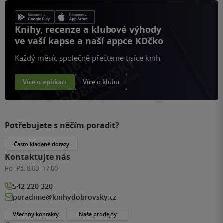
Knihy, recenze a klubové výhody
ve vaší kapse a naší appce KDčko
Každý měsíc společně přečteme tisíce knih
Více o aplikaci
Více o klubu
Potřebujete s něčím poradit?
Často kladené dotazy
Kontaktujte nás
Po–Pá:
8:00–17:00
542 220 320
poradime@knihydobrovsky.cz
Všechny kontakty
Naše prodejny