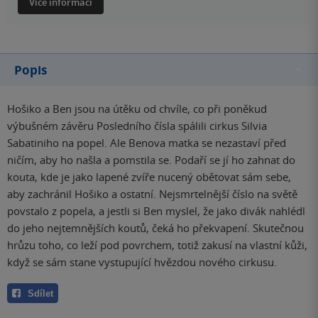
Více informací
Popis
Hošiko a Ben jsou na útěku od chvíle, co při poněkud
výbušném závěru Posledního čísla spálili cirkus Silvia
Sabatiniho na popel. Ale Benova matka se nezastaví před
ničím, aby ho našla a pomstila se. Podaří se jí ho zahnat do
kouta, kde je jako lapené zvíře nucený obětovat sám sebe,
aby zachránil Hošiko a ostatní. Nejsmrtelnější číslo na světě
povstalo z popela, a jestli si Ben myslel, že jako divák nahlédl
do jeho nejtemnějších koutů, čeká ho překvapení. Skutečnou
hrůzu toho, co leží pod povrchem, totiž zakusí na vlastní kůži,
když se sám stane vystupující hvězdou nového cirkusu.
Sdílet