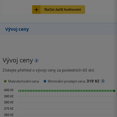
4
Kniha, King Cool, 2020, 9788075850621
člověka jako lidskou bytost, když dostane do ruky moc.
Načíst další hodnocení
Vývoj ceny
Vývoj ceny
Získejte přehled o vývoji ceny za posledních 60 dní.
319 Kč
Maloobchodní cena
Minimální prodejní cena: