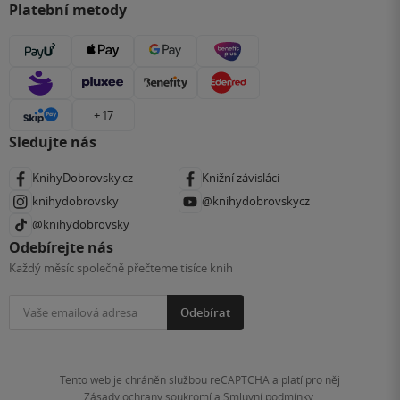
Platební metody
+ 17
Sledujte nás
KnihyDobrovsky.cz
Knižní závisláci
knihydobrovsky
@knihydobrovskycz
@knihydobrovsky
Odebírejte nás
Každý měsíc společně přečteme tisíce knih
Odebírat
Tento web je chráněn službou reCAPTCHA a platí pro něj
Zásady ochrany soukromí
a
Smluvní podmínky
.