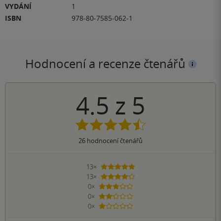
VYDÁNÍ
1
ISBN
978-80-7585-062-1
Hodnocení a recenze čtenářů
4.5
z
5
26
hodnocení čtenářů
13×
5 hvězdiček
13×
4 hvězdičky
0×
3 hvězdičky
0×
2 hvězdičky
0×
1 hvezdička