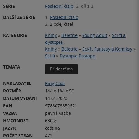
SÉRIE
Poslední číslo
2. díl z 2
DALŠÍ ZE SÉRIE
1.
Poslední číslo
2.
Zloděj čísel
KATEGORIE
Knihy
»
Beletrie
»
Young Adult
»
Sci-fi a
dystopie
Knihy
»
Beletrie
»
Sci-fi, Fantasy a Komiksy
»
Sci-fi
»
Dystopie Postapo
TÉMATA
Přidat téma
NAKLADATEL
King Cool
ROZMĚR
144 x 184 x 50
DATUM VYDÁNÍ
14.01.2020
EAN
9788075850621
VAZBA
pevná vazba
HMOTNOST
630 g
JAZYK
čeština
POČET STRAN
472