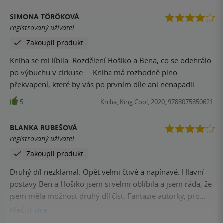
SIMONA TÖRÖKOVÁ
registrovaný uživatel
Zakoupil produkt
Kniha se mi líbila. Rozdělení Hošiko a Bena, co se odehrálo
po výbuchu v cirkuse.... Kniha má rozhodně plno
překvapení, které by vás po prvním díle ani nenapadli.
5
Kniha, King Cool, 2020, 9788075850621
BLANKA RUBEŠOVÁ
registrovaný uživatel
Zakoupil produkt
Druhý díl nezklamal. Opět velmi čtivé a napínavé. Hlavní
postavy Ben a Hošiko jsem si velmi oblíbila a jsem ráda, že
jsem měla možnost druhý díl číst. Fantazie autorky, pro
vymýšlení atrakcí s dreky, je opravdu fascinující. Dokonale
Přečíst
více
popsáno, jak člověk dokáže přestat vnímat druhého