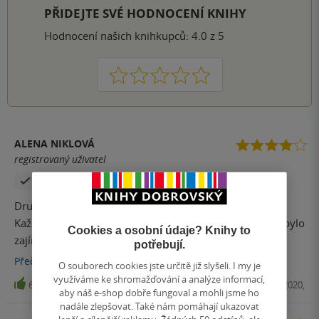
PŘIDEJTE SVÉ HODNOCENÍ KNIHY
Hodnocení našich knihkupců: 4.0 z 5
1
2
3
4
5
ALENA NIKLOVÁ
registrovaný uživatel
Zakoupil produkt
Druhý díl se mi líbil, ale jednička byla jednička .
Každopádně útěk do ghetta a rozdělení Bena s Hošiko, bylo
Cookies a osobní údaje? Knihy to
zajímavé. Vysvobození ostatních celkem napínavé a
potřebují.
otevřený konec ... Nechám se překvapit zda-li bude
Přečíst
více
O souborech cookies jste určitě již slyšeli. I my je
pokračování . Knihu doporučuji.
využíváme ke shromažďování a analýze informací,
6
E-kniha, King Cool, 2020,
aby náš e-shop dobře fungoval a mohli jsme ho
nadále zlepšovat. Také nám pomáhají ukazovat