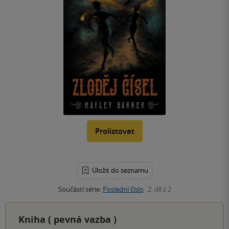
Prolistovat
Uložit do seznamu
Součástí série:
Poslední číslo
2. díl z 2
Kniha (
pevná vazba
)