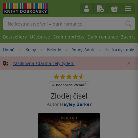
Vyhledávání
Bestsellery
Učebnice
Školní potřeby
Dark romance
Zachra
Nacházíte
Domů
Knihy
Beletrie
Young Adult
Sci-fi a dystopie
»
»
»
»
se
zde:
Zásilkovna zdarma celý týden!
Za
4.5
z
5
26 hodnocení čtenářů
hvězdiček
Zloděj čísel
Autor
Hayley Barker