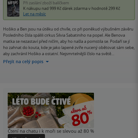
Při zaslání zboží balíčkem
K nákupu nad 999 Kč
dárek zdarma
v hodnotě 299 Kč
Let na měsíc
Hošiko a Ben jsou na útěku od chvíle, co při poněkud výbušném závěru
Posledního čísla spálili cirkus Silvia Sabatiniho na popel. Ale Benova
matka se nezastaví před ničím, aby ho našla a pomstila se. Podaří se jí
ho zahnat do kouta, kde je jako lapené zvíře nucený obětovat sám sebe,
aby zachránil Hošiko a ostatní. Nejsmrtelnější číslo na světě…
Přejít na celý popis
Čtení na chatu i k moři se slevou až 80 %