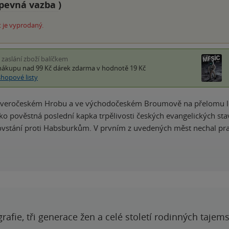
pevná vazba
)
 je vyprodaný.
i zaslání zboží balíčkem
nákupu nad 99 Kč
dárek zdarma
v hodnotě 19 Kč
shopové listy
severočeském Hrobu a ve východočeském Broumově na přelomu let 
ko pověstná poslední kapka trpělivosti českých evangelických sta
povstání proti Habsburkům. V prvním z uvedených měst nechal pr
grafie, tři generace žen a celé století rodinných tajem