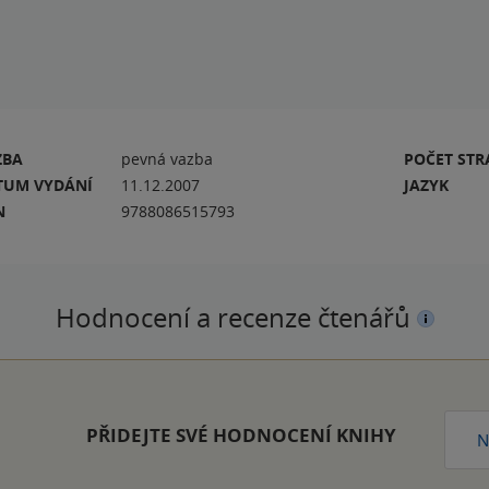
ZBA
pevná vazba
POČET ST
TUM VYDÁNÍ
11.12.2007
JAZYK
N
9788086515793
Hodnocení a recenze čtenářů
PŘIDEJTE SVÉ HODNOCENÍ KNIHY
N