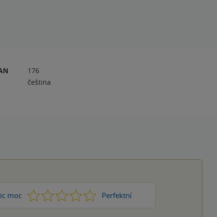
RAN
176
čeština
1
2
3
4
5
ic moc
Perfektní