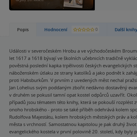
0
Popis
Hodnocení
Další knih
Události v severočeském Hrobu a ve východočeském Brou
let 1617 a 1618 bývají ve školních učebnicích tradičně vyklá
pověstná poslední kapka trpělivosti českých evangelických st
náboženském útlaku ze strany katolíků a jako podnět k zaháj
proti Habsburkům. V prvním z uvedených měst nechal pražs
Jan Lohelius svým poddaným zbořit nedávno dostavěný evang
v druhém se pokusil tamní opat kostel odpůrců uzavřít. Oko
případů jsou tématem této knihy, která se pokouší rozplést z
onoho hrobského - proto se také příběh odehrává kolem sp
Rudolfova Majestátu, kolem hrobských městských práv a ko
města s vrchností. Samostatnou kapitolou je pak druhý živo
evangelického kostela v první polovině 20. století, kdy byly p