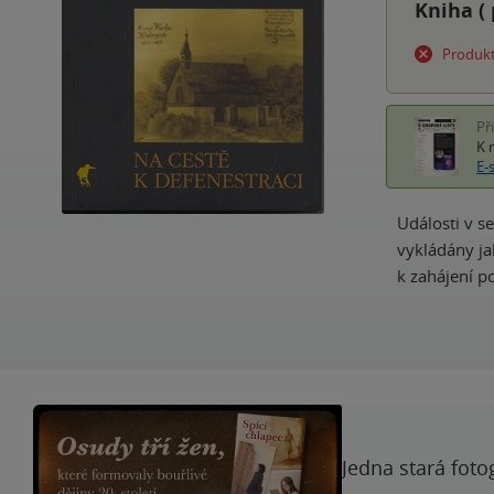
Kniha (
Produkt
Př
K 
E-
Události v 
vykládány ja
k zahájení 
Jedna stará foto