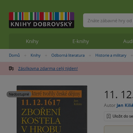
Vyhledávání
Knihy
E-knihy
Aud
Nacházíte
Domů
Knihy
Odborná literatura
Historie a military
»
»
»
se
zde:
Zásilkovna zdarma celý týden!
11. 12
Nedostupné
Autor
Jan Kili
Uložit do 