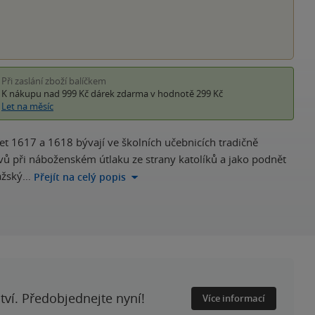
Při zaslání zboží balíčkem
K nákupu nad 999 Kč
dárek zdarma
v hodnotě 299 Kč
Let na měsíc
1617 a 1618 bývají ve školních učebnicích tradičně
vů při náboženském útlaku ze strany katolíků a jako podnět
ažský…
Přejít na celý popis
ství. Předobjednejte nyní!
Více informací