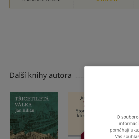
Další knihy autora
O souborec
informací
pomáhají ukazo
Váš souhla