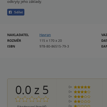
odkryty jeho základy.
Sdílet
NAKLADATEL
Havran
VA
ROZMĚR
115 x 170 x 20
DA
ISBN
978-80-86515-79-3
EA
0.0
z
5
0×
5 hvězdiček
0×
4 hvězdičky
0×
3 hvězdičky
0×
2 hvězdičky
0×
0
hodnocení čtenářů
1 hvezdička