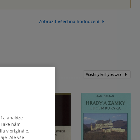
Zobrazit všechna hodnocení
Všechny knihy autora
í a analýze
. Také nám
ia v originále.
je. Ale vše