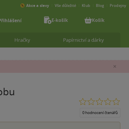
Akce a slevy
Vše důležité
Klub
Blog
Prodejny
E-košík
Košík
Přihlášení
Hračky
Papírnictví a dárky
Zav
robu
0.0
z
5
0 hodnocení čtenářů
hvěz