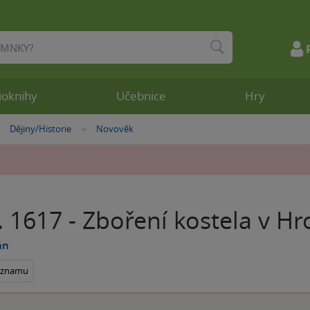
ioknihy
Učebnice
Hry
Dějiny/Historie
Novověk
»
»
. 1617 - Zboření kostela v H
án
seznamu