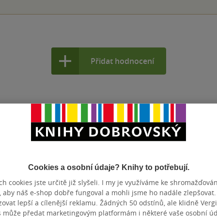
Přidat hodnocení
Cookies a osobní údaje? Knihy to potřebují.
h cookies jste určitě již slyšeli. I my je využíváme ke shromažďován
, aby náš e-shop dobře fungoval a mohli jsme ho nadále zlepšovat
vat lepší a cílenější reklamu. Žádných 50 odstínů, ale klidně Vergil
s může předat marketingovým platformám i některé vaše osobní úda