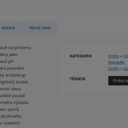
y autora
Vývoj ceny
mově na přelomu
dány jako
KATEGORIE
Knihy
»
Od
avů při
Novověk
ení povstání
Knihy
»
Od
ký arcibiskup
TÉMATA
Přidat 
elický kostel,
lnosti obou
vláště pozadí
orného výkladu
lem sporů
t zbořeného
o staletích