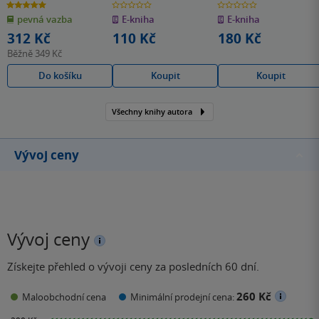
5.0
0.0
0.0
z
z
z
pevná vazba
E-kniha
E-kniha
5
5
5
hvězdiček
hvězdiček
hvězdiček
312 Kč
110 Kč
180 Kč
Běžně
349 Kč
Do košíku
Koupit
Koupit
Všechny knihy autora
Vývoj ceny
Vývoj ceny
Získejte přehled o vývoji ceny za posledních 60 dní.
260 Kč
Maloobchodní cena
Minimální prodejní cena: