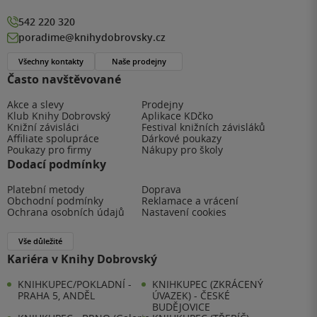
542 220 320
poradime@knihydobrovsky.cz
Všechny kontakty
Naše prodejny
Často navštěvované
Akce a slevy
Prodejny
Klub Knihy Dobrovský
Aplikace KDčko
Knižní závisláci
Festival knižních závisláků
Affiliate spolupráce
Dárkové poukazy
Poukazy pro firmy
Nákupy pro školy
Dodací podmínky
Platební metody
Doprava
Obchodní podmínky
Reklamace a vrácení
Ochrana osobních údajů
Nastavení cookies
Vše důležité
Kariéra v Knihy Dobrovský
KNIHKUPEC/POKLADNÍ -
KNIHKUPEC (ZKRÁCENÝ
PRAHA 5, ANDĚL
ÚVAZEK) - ČESKÉ
BUDĚJOVICE