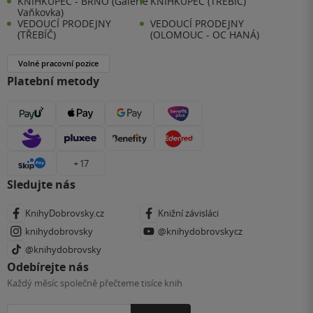
KNIHKUPEC - BRNO (Galerie
KNIHKUPEC (TŘEBÍČ)
Vaňkovka)
VEDOUCÍ PRODEJNY
VEDOUCÍ PRODEJNY
(TŘEBÍČ)
(OLOMOUC - OC HANÁ)
Volné pracovní pozice
Platební metody
+ 17
Sledujte nás
KnihyDobrovsky.cz
Knižní závisláci
knihydobrovsky
@knihydobrovskycz
@knihydobrovsky
Odebírejte nás
Každý měsíc společně přečteme tisíce knih