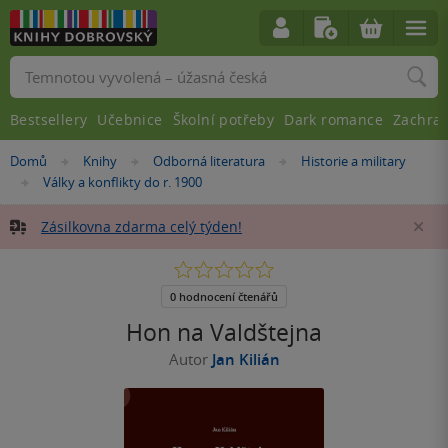
Vyhledávání
Bestsellery
Učebnice
Školní potřeby
Dark romance
Zachra
Nacházíte
Domů
Knihy
Odborná literatura
Historie a military
»
»
»
se
Války a konflikty do r. 1900
»
zde:
Zásilkovna zdarma celý týden!
Za
0.0
z
5
0 hodnocení čtenářů
hvězdiček
Hon na Valdštejna
Autor
Jan Kilián