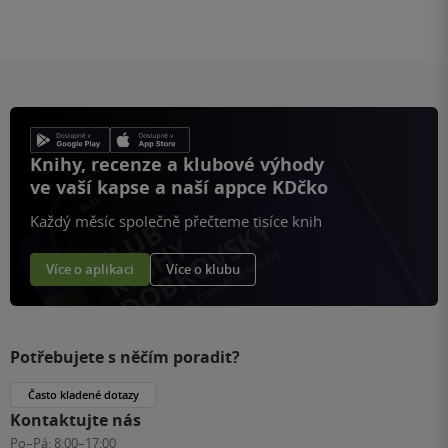
Knihy, recenze a klubové výhody
ve vaší kapse a naší appce KDčko
Každý měsíc společně přečteme tisíce knih
Více o aplikaci
Více o klubu
Potřebujete s něčím poradit?
Často kladené dotazy
Kontaktujte nás
Po–Pá:
8:00–17:00