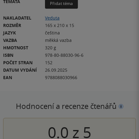
TÉMATA
Přidat téma
NAKLADATEL
Veduta
ROZMĚR
165 x 210 x 15
JAZYK
čeština
VAZBA
měkká vazba
HMOTNOST
320 g
ISBN
978-80-88030-96-6
POČET STRAN
152
DATUM VYDÁNÍ
26.09.2025
EAN
9788088030966
Hodnocení a recenze čtenářů
0.0
z
5