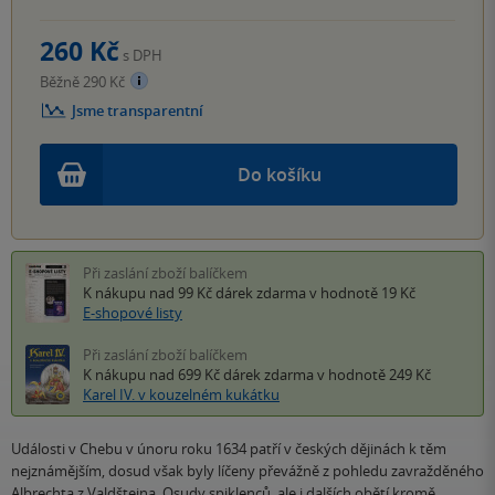
260 Kč
s DPH
Běžně 290 Kč
Jsme transparentní
Do košíku
Při zaslání zboží balíčkem
K nákupu nad 99 Kč
dárek zdarma
v hodnotě 19 Kč
E-shopové listy
Při zaslání zboží balíčkem
K nákupu nad 699 Kč
dárek zdarma
v hodnotě 249 Kč
Karel IV. v kouzelném kukátku
Události v Chebu v únoru roku 1634 patří v českých dějinách k těm
nejznámějším, dosud však byly líčeny převážně z pohledu zavražděného
Albrechta z Valdštejna. Osudy spiklenců, ale i dalších obětí kromě