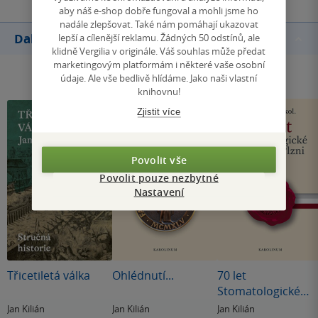
aby náš e-shop dobře fungoval a mohli jsme ho
nadále zlepšovat. Také nám pomáhají ukazovat
Další knihy autora
lepší a cílenější reklamu. Žádných 50 odstínů, ale
klidně Vergilia v originále. Váš souhlas může předat
marketingovým platformám i některé vaše osobní
údaje. Ale vše bedlivě hlídáme. Jako naši vlastní
knihovnu!
Zjistit více
Povolit vše
Povolit pouze nezbytné
Nastavení
Třicetiletá válka
Ohlédnutí...
70 let
Stomatologické
kliniky v Plzni
Jan Kilián
Jan Kilián
Jan Kilián