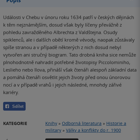
Popis
Události v Chebu v únoru roku 1634 patří v českých dějinách
k těm nejznámějším, dosud však byly líčeny převážně z
pohledu zavražděného Albrechta z Valdštejna. Osudy
spiklenců, ale i dalších obětí kromě vévody, naopak zůstávaly
spíše stranou a v případě některých z nich dosud nebyl
vytvořen ani stručný biogram. Tato drobná kniha sice nemůže
plnohodnotně nahradit potřebné životopisy Piccolominiho,
Leslieho nebo Ilova, přináší však čtenáři alespoň základní data
a pomáhá čtenáři osvětlit jejich životy před onou únorovou
nocí a v případě vrahů i jejich následné, mnohdy zářivé
kariéry.
Sdílet
KATEGORIE
Knihy
»
Odborná literatura
»
Historie a
military
»
Války a konflikty do r. 1900