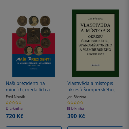
Naši prezidenti na
Vlastivěda a místopis
mincích, medailích a
okresů Šumperského,
plaketách 1918 – 2008
Staroměstského a
Emil Novák
Jan Březina
Vízmberského z roku
0.0
0.0
z
z
1932
E-kniha
E-kniha
5
5
hvězdiček
hvězdiček
720 Kč
390 Kč