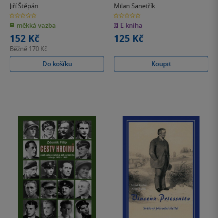
1989
Jiří Štěpán
Milan Sanetřík
0.0
0.0
z
z
měkká vazba
E-kniha
5
5
hvězdiček
hvězdiček
152 Kč
125 Kč
Běžně
170 Kč
Do košíku
Koupit