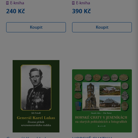
E-kniha
E-kniha
5
5
hvězdiček
hvězdiček
240 Kč
390 Kč
Koupit
Koupit