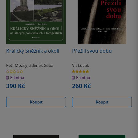
Králický Sněžník a okolí
Přežili svou dobu
Petr Možný
,
Zdeněk Gába
Vít Lucuk
0.0
5.0
z
z
E-kniha
E-kniha
5
5
hvězdiček
hvězdiček
390 Kč
260 Kč
Koupit
Koupit