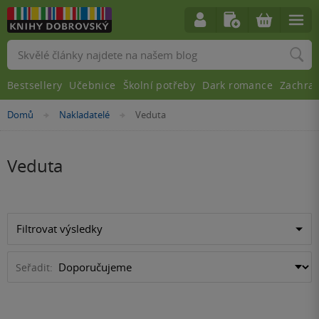
Vyhledávání
Bestsellery
Učebnice
Školní potřeby
Dark romance
Zachra
Nacházíte
Domů
Nakladatelé
Veduta
»
»
se
zde:
Veduta
Filtrovat výsledky
Seřadit: