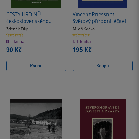
CESTY HRDINŮ -
Vincenz Priessnitz -
československého
Světový přírodní léčitel
zahraničního odboje
Zdeněk Filip
Miloš Kočka
1939-1945
0.0
0.0
z
z
E-kniha
E-kniha
5
5
hvězdiček
hvězdiček
90 Kč
195 Kč
Koupit
Koupit