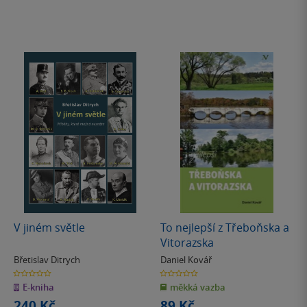
V jiném světle
To nejlepší z Třeboňska a
Vitorazska
Břetislav Ditrych
Daniel Kovář
0.0
0.0
z
z
E-kniha
měkká vazba
5
5
hvězdiček
hvězdiček
240 Kč
89 Kč