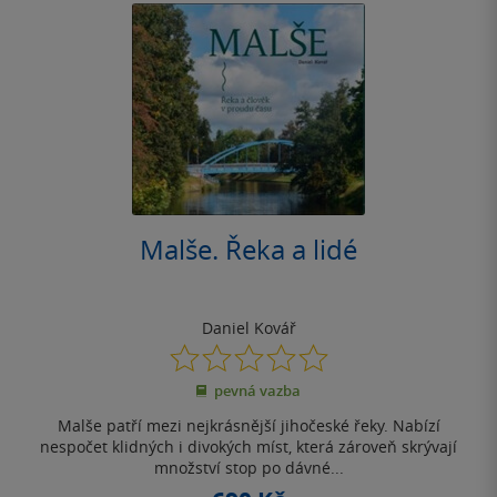
Malše. Řeka a lidé
Daniel Kovář
0.0
z
pevná vazba
5
hvězdiček
Malše patří mezi nejkrásnější jihočeské řeky. Nabízí
nespočet klidných i divokých míst, která zároveň skrývají
množství stop po dávné...