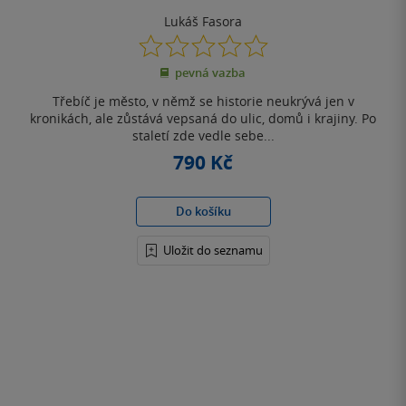
Lukáš Fasora
0.0
z
pevná vazba
5
hvězdiček
Třebíč je město, v němž se historie neukrývá jen v
kronikách, ale zůstává vepsaná do ulic, domů i krajiny. Po
staletí zde vedle sebe...
790 Kč
Do košíku
Uložit do seznamu