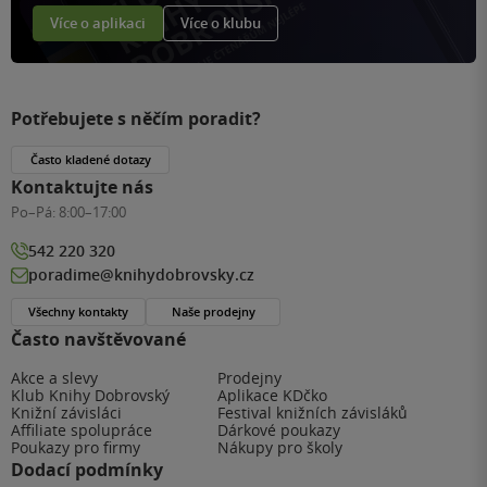
Více o aplikaci
Více o klubu
Potřebujete s něčím poradit?
Často kladené dotazy
Kontaktujte nás
Po–Pá:
8:00–17:00
542 220 320
poradime@knihydobrovsky.cz
Všechny kontakty
Naše prodejny
Často navštěvované
Akce a slevy
Prodejny
Klub Knihy Dobrovský
Aplikace KDčko
Knižní závisláci
Festival knižních závisláků
Affiliate spolupráce
Dárkové poukazy
Poukazy pro firmy
Nákupy pro školy
Dodací podmínky