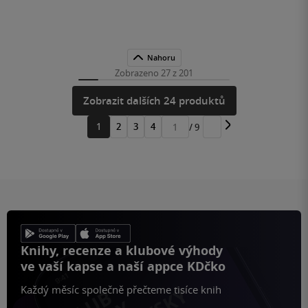
Nahoru
Zobrazeno 27 z 201
Zobrazit dalších 24 produktů
1
2
3
4
/ 9
Přejít
na
stránku
Knihy, recenze a klubové výhody
ve vaší kapse a naší appce KDčko
Každý měsíc společně přečteme tisíce knih