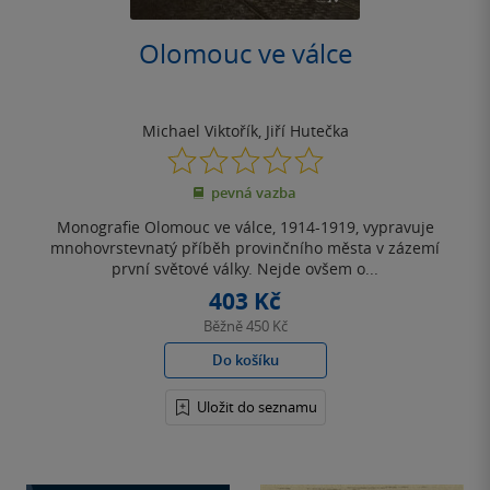
Olomouc ve válce
Michael Viktořík
,
Jiří Hutečka
0.0
z
pevná vazba
5
hvězdiček
Monografie Olomouc ve válce, 1914-1919, vypravuje
mnohovrstevnatý příběh provinčního města v zázemí
první světové války. Nejde ovšem o...
403 Kč
Běžně
450 Kč
Do košíku
Uložit do seznamu