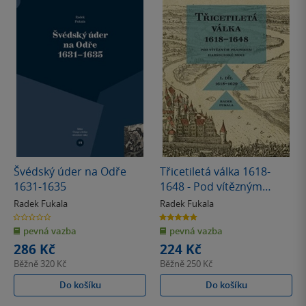
Švédský úder na Odře
Třicetiletá válka 1618-
1631-1635
1648 - Pod vítězným
praporem habsburské
Radek Fukala
Radek Fukala
moci
0.0
5.0
z
z
pevná vazba
pevná vazba
5
5
hvězdiček
hvězdiček
286 Kč
224 Kč
Běžně
320 Kč
Běžně
250 Kč
Do košíku
Do košíku