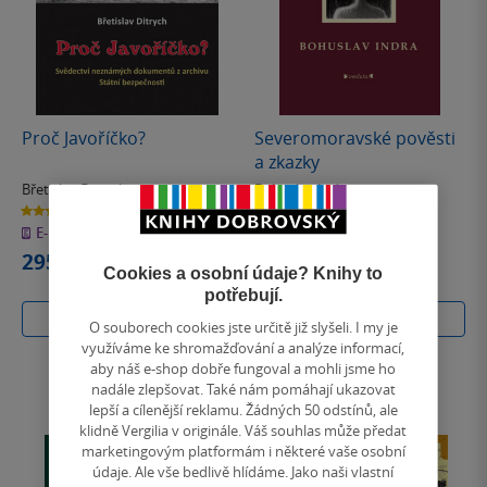
Proč Javoříčko?
Severomoravské pověsti
a zkazky
Břetislav Ditrych
Bohuslav Indra
4.0
0.0
z
z
E-kniha
E-kniha
5
5
hvězdiček
hvězdiček
295 Kč
220 Kč
Cookies a osobní údaje? Knihy to
potřebují.
Koupit
Koupit
O souborech cookies jste určitě již slyšeli. I my je
využíváme ke shromažďování a analýze informací,
aby náš e-shop dobře fungoval a mohli jsme ho
nadále zlepšovat. Také nám pomáhají ukazovat
lepší a cílenější reklamu. Žádných 50 odstínů, ale
klidně Vergilia v originále. Váš souhlas může předat
marketingovým platformám i některé vaše osobní
údaje. Ale vše bedlivě hlídáme. Jako naši vlastní