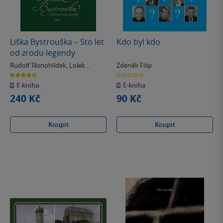
Liška Bystrouška – Sto let
Kdo byl kdo
od zrodu legendy
Rudolf Těsnohlídek
,
Lolek
Zdeněk Filip
Stanislav
4.5
0.0
z
z
E-kniha
E-kniha
5
5
hvězdiček
hvězdiček
240 Kč
90 Kč
Koupit
Koupit