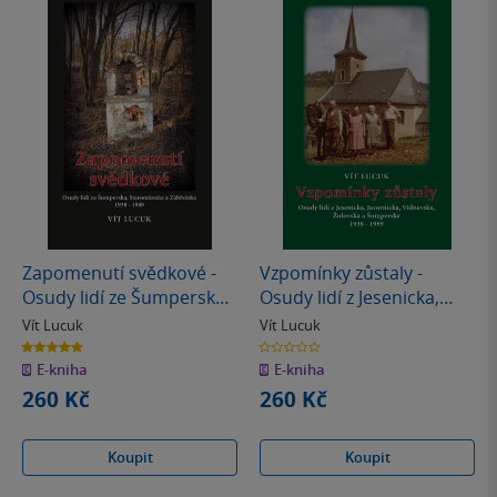
Zapomenutí svědkové -
Vzpomínky zůstaly -
Osudy lidí ze Šumperska,
Osudy lidí z Jesenicka,
Staroměstska a
Javornicka, Vidnavska,
Vít Lucuk
Vít Lucuk
Zábřežska 1938 – 1989
Žulovska a Šumperska
5.0
0.0
z
z
1938 – 1989
E-kniha
E-kniha
5
5
hvězdiček
hvězdiček
260 Kč
260 Kč
Koupit
Koupit