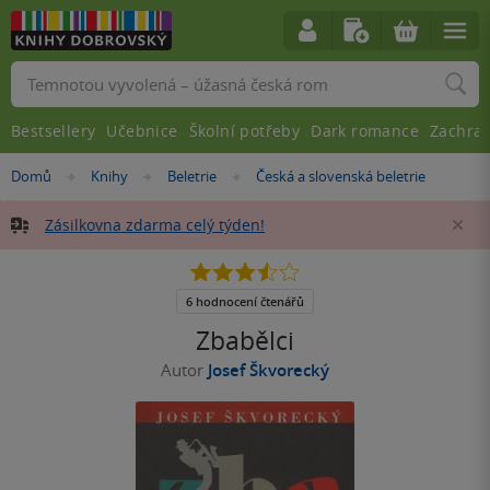
Vyhledávání
Bestsellery
Učebnice
Školní potřeby
Dark romance
Zachra
Nacházíte
Domů
Knihy
Beletrie
Česká a slovenská beletrie
»
»
»
se
zde:
Zásilkovna zdarma celý týden!
Za
3.5
z
5
6 hodnocení čtenářů
hvězdiček
Zbabělci
Autor
Josef Škvorecký