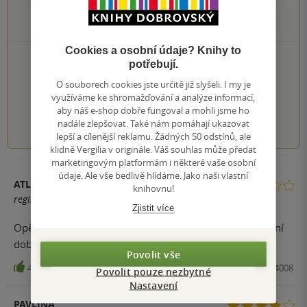
1×
2 hvězdičky
0×
1 hvezdička
Cookies a osobní údaje? Knihy to
PŘIDEJTE SVÉ HODNOCENÍ KNIHY
potřebují.
Hodnocení našich knihkupců: 0.0 z 5
O souborech cookies jste určitě již slyšeli. I my je
využíváme ke shromažďování a analýze informací,
aby náš e-shop dobře fungoval a mohli jsme ho
1
2
3
4
5
nadále zlepšovat. Také nám pomáhají ukazovat
lepší a cílenější reklamu. Žádných 50 odstínů, ale
klidně Vergilia v originále. Váš souhlas může předat
marketingovým platformám i některé vaše osobní
údaje. Ale vše bedlivě hlídáme. Jako naši vlastní
ATLANTIS
knihovnu!
registrovaný uživatel
Zjistit více
Opět půjde o nepopulární názor, ale kniha podle mě není
dobrá. Hlavní postavy jsou nesympatické až to bolí.
Povolit vše
42
Kniha, Leda, 2015, 9788073354008
Povolit pouze nezbytné
Nastavení
PAVLÍNA