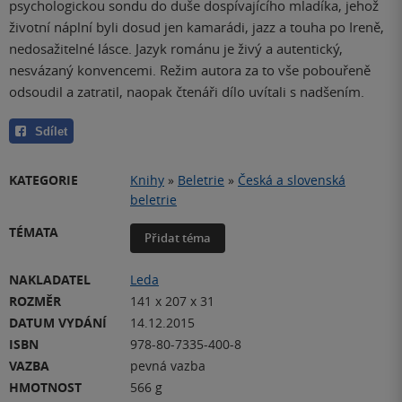
psychologickou sondu do duše dospívajícího mladíka, jehož
životní náplní byli dosud jen kamarádi, jazz a touha po Ireně,
nedosažitelné lásce. Jazyk románu je živý a autentický,
nesvázaný konvencemi. Režim autora za to vše pobouřeně
odsoudil a zatratil, naopak čtenáři dílo uvítali s nadšením.
Sdílet
KATEGORIE
Knihy
»
Beletrie
»
Česká a slovenská
beletrie
TÉMATA
Přidat téma
NAKLADATEL
Leda
ROZMĚR
141 x 207 x 31
DATUM VYDÁNÍ
14.12.2015
ISBN
978-80-7335-400-8
VAZBA
pevná vazba
HMOTNOST
566 g