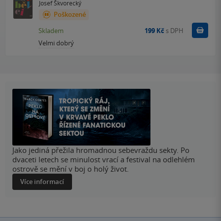
Josef Škvorecký
Poškozené
Do k
Skladem
199 Kč
s DPH
Velmi dobrý
Jako jediná přežila hromadnou sebevraždu sekty. Po
dvaceti letech se minulost vrací a festival na odlehlém
ostrově se mění v boj o holý život.
Více informací