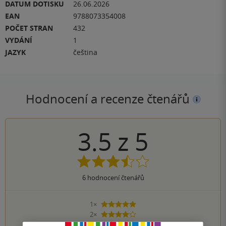
DATUM DOTISKU
26.06.2026
EAN
9788073354008
POČET STRAN
432
VYDÁNÍ
1
JAZYK
čeština
Hodnocení a recenze čtenářů
3.5
z
5
6
hodnocení čtenářů
1×
5 hvězdiček
2×
4 hvězdičky
2×
3 hvězdičky