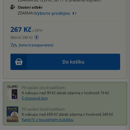
ZDARMA od 1299 Kč, do 11. 8. předáme dopravci
Osobní odběr
Vyberte prodejnu
ZDARMA (
)
267 Kč
s DPH
Běžně 298 Kč
Jsme transparentní
Do košíku
Při zaslání zboží balíčkem
K nákupu nad 99 Kč
dárek zdarma
v hodnotě 19 Kč
E-shopové listy
Při zaslání zboží balíčkem
K nákupu nad 699 Kč
dárek zdarma
v hodnotě 249 Kč
Karel IV. v kouzelném kukátku