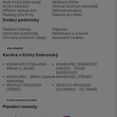
Klub Knihy Dobrovský
Aplikace KDčko
Knižní závisláci
Festival knižních závisláků
Affiliate spolupráce
Dárkové poukazy
Poukazy pro firmy
Nákupy pro školy
Dodací podmínky
Platební metody
Doprava
Obchodní podmínky
Reklamace a vrácení
Ochrana osobních údajů
Nastavení cookies
Vše důležité
Kariéra v Knihy Dobrovský
KNIHKUPEC/POKLADNÍ -
KNIHKUPEC (ZKRÁCENÝ
PRAHA 5, ANDĚL
ÚVAZEK) - ČESKÉ
BUDĚJOVICE
KNIHKUPEC - BRNO (Galerie
KNIHKUPEC (TŘEBÍČ)
Vaňkovka)
VEDOUCÍ PRODEJNY
VEDOUCÍ PRODEJNY
(TŘEBÍČ)
(OLOMOUC - OC HANÁ)
Volné pracovní pozice
Platební metody