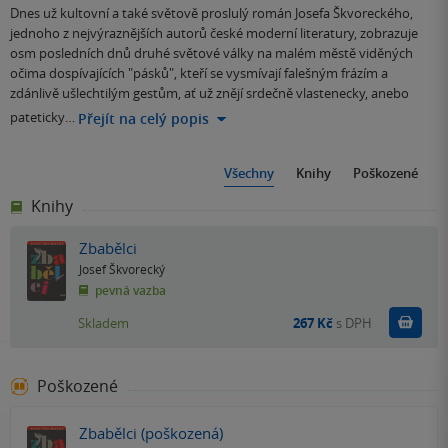
Dnes už kultovní a také světově proslulý román Josefa Škvoreckého,
jednoho z nejvýraznějších autorů české moderní literatury, zobrazuje
osm posledních dnů druhé světové války na malém městě viděných
očima dospívajících "pásků", kteří se vysmívají falešným frázím a
zdánlivě ušlechtilým gestům, ať už znějí srdečně vlastenecky, anebo
pateticky…
Přejít na celý popis
Všechny
Knihy
Poškozené
Knihy
Zbabělci
Josef Škvorecký
pevná vazba
Do k
Skladem
267 Kč
s DPH
Poškozené
Zbabělci (poškozená)