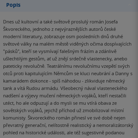
Popis
Dnes už kultovní a také světově proslulý román Josefa
Škvoreckého, jednoho z nejvýraznějších autorů české
moderní literatury, zobrazuje osm posledních dnů druhé
světové války na malém městě viděných očima dospívajících
"pásků", kteří se vysmívají falešným frázím a zdánlivě
ušlechtilým gestům, ať už znějí srdečně vlastenecky, anebo
pateticky revolučně. Teatrálnímu revolučnímu vzepětí svých
otců proti kapitulujícím Němcům se kluci neubrání a Danny s
kamarádem dokonce - spíš náhodou - zlikviduje německý
tank a vítá Rudou armádu. Všeobecný nával vlasteneckého
nadšení a výjevy mučení německých vojáků, kteří nestačili
utéct, ho ale odpuzují a do mysli se mu vtírá obava ze
sovětských vojáků, jejichž příchod už zmobilizoval místní
komunisty. Škvoreckého román přinesl ve své době nejen
převratný generační, nelítostně realistický a nemoralizátorský
pohled na historické události, ale též sugestivně podanou