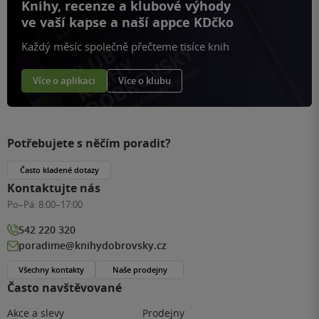
Knihy, recenze a klubové výhody
ve vaší kapse a naší appce KDčko
Každý měsíc společně přečteme tisíce knih
Více o aplikaci
Více o klubu
Potřebujete s něčím poradit?
Často kladené dotazy
Kontaktujte nás
Po–Pá:
8:00–17:00
542 220 320
poradime@knihydobrovsky.cz
Všechny kontakty
Naše prodejny
Často navštěvované
Akce a slevy
Prodejny