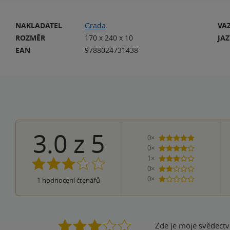
NAKLADATEL
Grada
VA
ROZMĚR
170 x 240 x 10
JA
EAN
9788024731438
3.0
z
5
0×
5 hvězdiček
0×
4 hvězdičky
1×
3 hvězdičky
0×
2 hvězdičky
0×
1
hodnocení čtenářů
1 hvezdička
Zde je moje svědectv