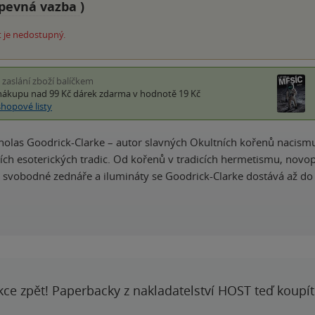
pevná vazba
)
 je nedostupný.
i zaslání zboží balíčkem
nákupu nad 99 Kč
dárek zdarma
v hodnotě 19 Kč
shopové listy
holas Goodrick-Clarke – autor slavných Okultních kořenů nacism
ích esoterických tradic. Od kořenů v tradicích hermetismu, novo
, svobodné zednáře a ilumináty se Goodrick-Clarke dostává až do
kce zpět! Paperbacky z nakladatelství HOST teď koupí