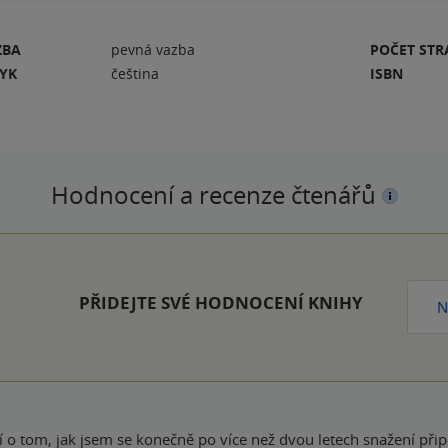
ZBA
pevná vazba
POČET ST
ZYK
čeština
ISBN
Hodnocení a recenze čtenářů
PŘIDEJTE SVÉ HODNOCENÍ KNIHY
N
í o tom, jak jsem se konečně po více než dvou letech snažení př