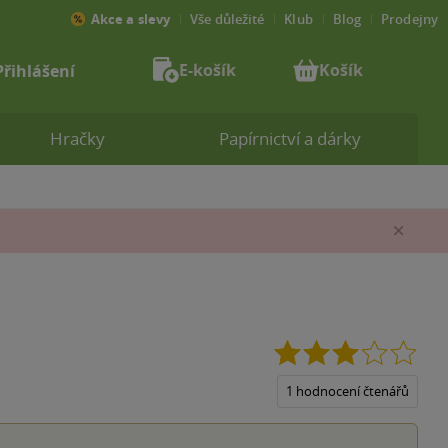
Akce a slevy
Vše důležité
Klub
Blog
Prodejny
E-košík
Košík
Přihlášení
Hračky
Papírnictví a dárky
Zav
3.0
z
5
1 hodnocení čtenářů
hvěz