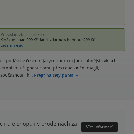
Při zaslání zboží balíčkem
K nákupu nad 999 Kč
dárek zdarma
v hodnotě 299 Kč
Let na měsíc
u – podává v českém jazyce zatím nejpodrobnější výklad
platonismu či gnosticismu přes renesanční magii,
 současnosti, k…
Přejít na celý popis
te na e-shopu i v prodejnách za
Více informací