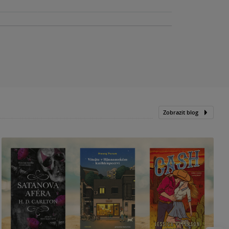
Zobrazit blog
N
p