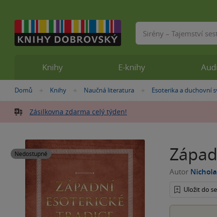
Vyhledávání
Knihy
E-knihy
Aud
Nacházíte
Domů
Knihy
Naučná literatura
Esoterika a duchovní s
»
»
»
se
zde:
Zásilkovna zdarma celý týden!
Západn
Nedostupné
Autor
Nichola
Uložit do 