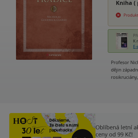
Kniha (
Produkt
Př
K 
E-
Profesor Nic
dějin západn
rosikruciány
Oblíbená letní a
ceny od 99 Kč!