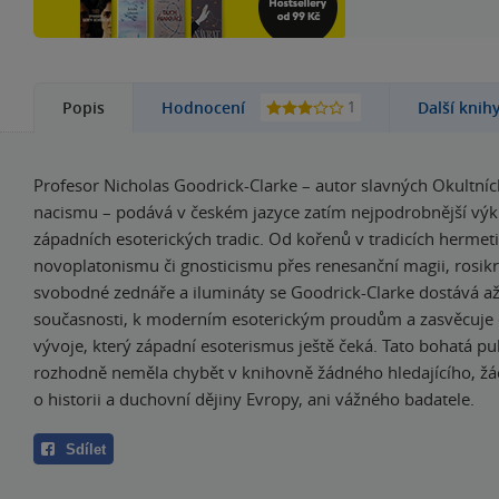
1
Popis
Hodnocení
Další knih
Profesor Nicholas Goodrick-Clarke – autor slavných Okultní
nacismu – podává v českém jazyce zatím nejpodrobnější výk
západních esoterických tradic. Od kořenů v tradicích hermet
novoplatonismu či gnosticismu přes renesanční magii, rosikr
svobodné zednáře a ilumináty se Goodrick-Clarke dostává a
současnosti, k moderním esoterickým proudům a zasvěcuje 
vývoje, který západní esoterismus ještě čeká. Tato bohatá pu
rozhodně neměla chybět v knihovně žádného hledajícího, ž
o historii a duchovní dějiny Evropy, ani vážného badatele.
Sdílet