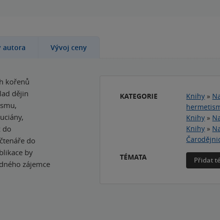
y autora
Vývoj ceny
ch kořenů
lad dějin
KATEGORIE
Knihy
»
Na
ismu,
hermetis
uciány,
Knihy
»
Na
ž do
Knihy
»
Na
Čarodějnic
čtenáře do
blikace by
TÉMATA
Přidat 
ádného zájemce