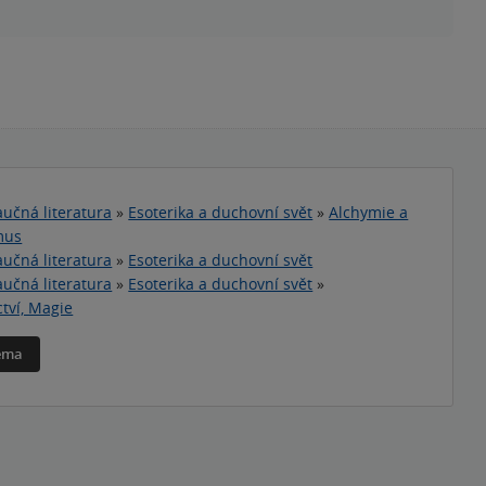
učná literatura
»
Esoterika a duchovní svět
»
Alchymie a
mus
učná literatura
»
Esoterika a duchovní svět
učná literatura
»
Esoterika a duchovní svět
»
tví, Magie
téma