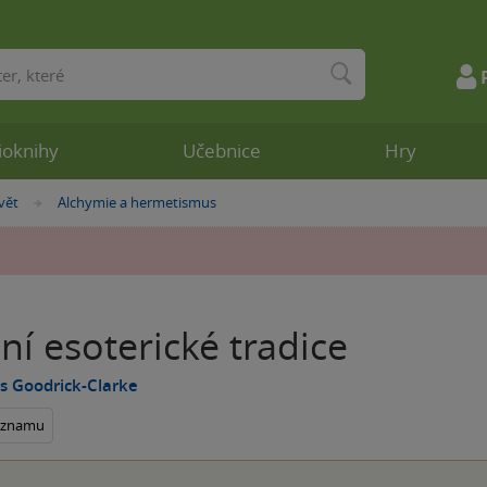
ioknihy
Učebnice
Hry
vět
Alchymie a hermetismus
»
í esoterické tradice
s Goodrick-Clarke
seznamu