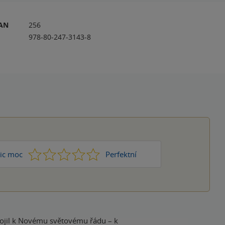
RAN
256
978-80-247-3143-8
1
2
3
4
5
ic moc
Perfektní
ipojil k Novému světovému řádu – k