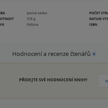
ZBA
pevná vazba
POČET ST
OTNOST
378 g
DATUM VY
ZYK
čeština
ISBN
Hodnocení a recenze čtenářů
PŘIDEJTE SVÉ HODNOCENÍ KNIHY
N