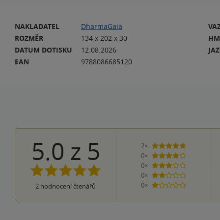
NAKLADATEL
DharmaGaia
VA
ROZMĚR
134 x 202 x 30
HM
DATUM DOTISKU
12.08.2026
JA
EAN
9788086685120
5.0
z
5
2×
5 hvězdiček
0×
4 hvězdičky
0×
3 hvězdičky
0×
2 hvězdičky
0×
2
hodnocení čtenářů
1 hvezdička