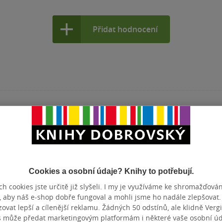
Přidat hodnocení
Cookies a osobní údaje? Knihy to potřebují.
h cookies jste určitě již slyšeli. I my je využíváme ke shromažďován
, aby náš e-shop dobře fungoval a mohli jsme ho nadále zlepšovat
vat lepší a cílenější reklamu. Žádných 50 odstínů, ale klidně Vergil
s může předat marketingovým platformám i některé vaše osobní úda
Nedostupné