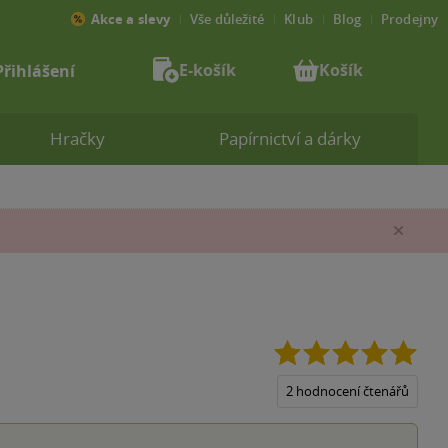
Akce a slevy
Vše důležité
Klub
Blog
Prodejny
E-košík
Košík
Přihlášení
Hračky
Papírnictví a dárky
Zav
5.0
z
5
2 hodnocení čtenářů
hvěz