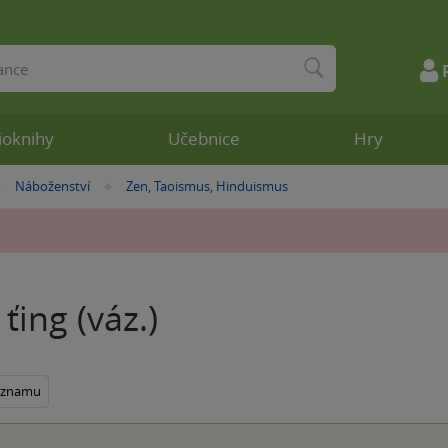
ioknihy
Učebnice
Hry
Náboženství
Zen, Taoismus, Hinduismus
»
»
 ťing (váz.)
seznamu