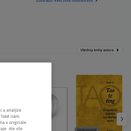
Zobrazit všechna hodnocení
Všechny knihy autora
í a analýze
Následu
. Také nám
ia v originále.
je. Ale vše
Nedostupné
Nedostupné