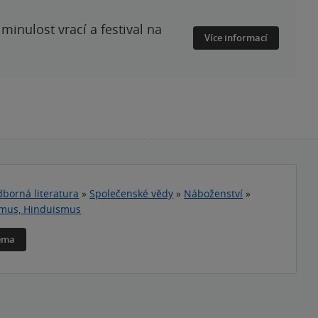
minulost vrací a festival na
Více informací
borná literatura
»
Společenské vědy
»
Náboženství
»
smus, Hinduismus
téma