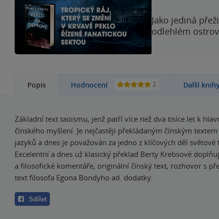
Jako jediná přež
odlehlém ostrově
2
Popis
Hodnocení
Další knih
Základní text taoismu, jenž patří více než dva tisíce let k hl
čínského myšlení. Je nejčastěji překládaným čínským textem
jazyků a dnes je považován za jedno z klíčových děl světové f
Excelentní a dnes už klasický překlad Berty Krebsové doplňují 
a filosofické komentáře, originální čínský text, rozhovor s př
text filosofa Egona Bondyho ad. dodatky.
Sdílet