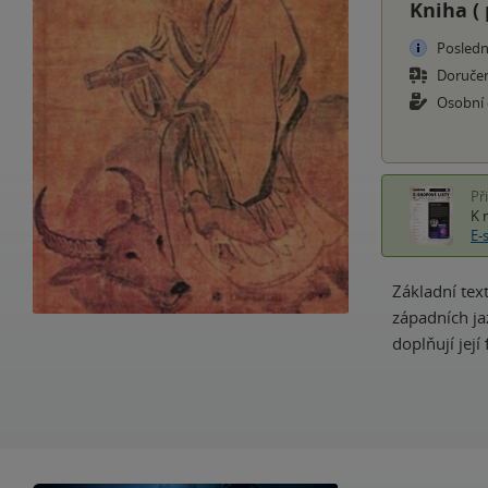
Kniha (
Posledn
Doruče
Osobní
Př
K 
E-
Základní tex
západních ja
doplňují její