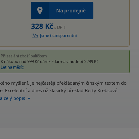
Na prodejně
328 Kč
s DPH
Jsme transparentní
Při zaslání zboží balíčkem
K nákupu nad 999 Kč
dárek zdarma
v hodnotě 299 Kč
Let na měsíc
ínského myšlení. Je nejčastěji překládaným čínským textem do
ie. Excelentní a dnes už klasický překlad Berty Krebsové
na celý popis