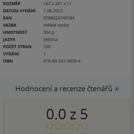
ROZMĚR
167 x 241 x 11
DATUM VYDÁNÍ
1.08.2012
EAN
9788024740584
VAZBA
měkká vazba
HMOTNOST
354 g
JAZYK
čeština
POČET STRAN
160
VYDÁNÍ
1
ISBN
978-80-247-4058-4
Hodnocení a recenze čtenářů
0.0
z
5