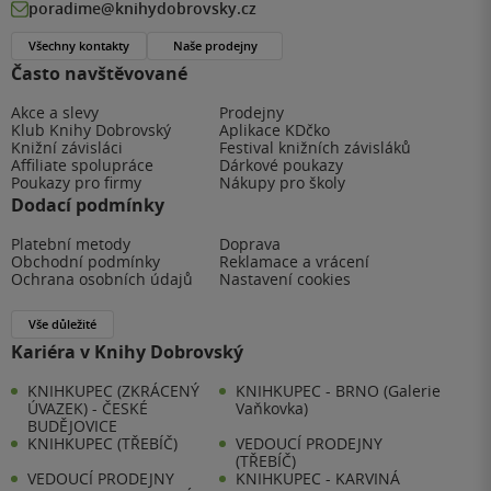
poradime@knihydobrovsky.cz
Všechny kontakty
Naše prodejny
Často navštěvované
Akce a slevy
Prodejny
Klub Knihy Dobrovský
Aplikace KDčko
Knižní závisláci
Festival knižních závisláků
Affiliate spolupráce
Dárkové poukazy
Poukazy pro firmy
Nákupy pro školy
Dodací podmínky
Platební metody
Doprava
Obchodní podmínky
Reklamace a vrácení
Ochrana osobních údajů
Nastavení cookies
Vše důležité
Kariéra v Knihy Dobrovský
KNIHKUPEC (ZKRÁCENÝ
KNIHKUPEC - BRNO (Galerie
ÚVAZEK) - ČESKÉ
Vaňkovka)
BUDĚJOVICE
KNIHKUPEC (TŘEBÍČ)
VEDOUCÍ PRODEJNY
(TŘEBÍČ)
VEDOUCÍ PRODEJNY
KNIHKUPEC - KARVINÁ