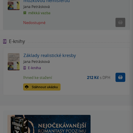
mozkovou hemisférou
Jana Petrásková
měkká vazba
Ned
Nedostupné
E-knihy
Základy realistické kresby
Jana Petrásková
E-kniha
Koupit
Ihned ke stažení
212 Kč
s DPH
Stáhnout ukázku