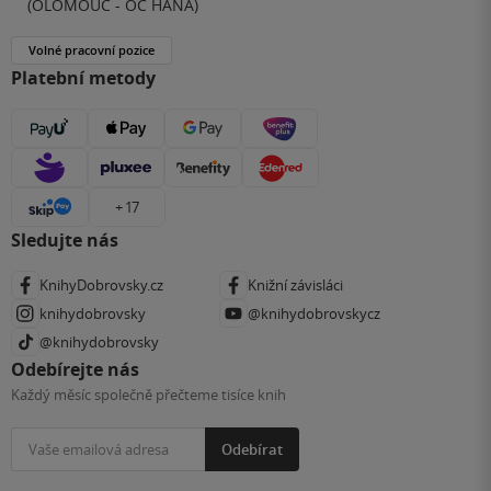
(OLOMOUC - OC HANÁ)
Volné pracovní pozice
Platební metody
+ 17
Sledujte nás
KnihyDobrovsky.cz
Knižní závisláci
knihydobrovsky
@knihydobrovskycz
@knihydobrovsky
Odebírejte nás
Každý měsíc společně přečteme tisíce knih
Odebírat