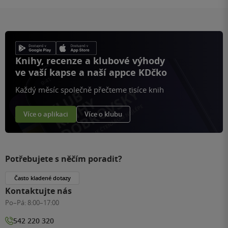
Knihy, recenze a klubové výhody
ve vaší kapse a naší appce KDčko
Každý měsíc společně přečteme tisíce knih
Více o aplikaci
Více o klubu
Potřebujete s něčím poradit?
Často kladené dotazy
Kontaktujte nás
Po–Pá:
8:00–17:00
542 220 320