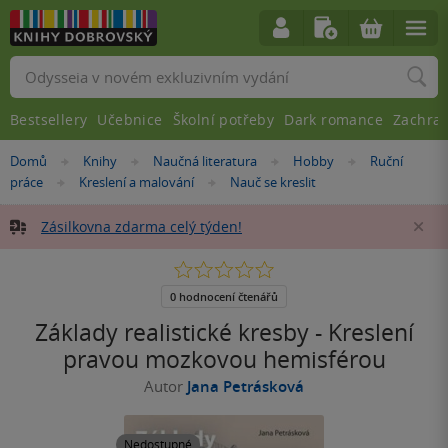
Vyhledávání
Bestsellery
Učebnice
Školní potřeby
Dark romance
Zachra
Nacházíte
Domů
Knihy
Naučná literatura
Hobby
Ruční
»
»
»
»
se
práce
Kreslení a malování
Nauč se kreslit
»
»
zde:
Zásilkovna zdarma celý týden!
Za
0.0
z
5
0 hodnocení čtenářů
hvězdiček
Základy realistické kresby - Kreslení
pravou mozkovou hemisférou
Autor
Jana Petrásková
Nedostupné