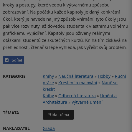
kroky a postupy, které vedou k výtvarnému způsobu
zobrazování. Na počátku každé kapitoly je daný konkrétní
úkol, který je navede na jiný způsob vnímání, tyto úkoly jsou
pak více rozvinuty, až dovedou studenta k vlastnímu volnému
grafickému vyjádření. Kapitoly jsou oživeny reálnými
otázkami studentů ze skutečných kurzů. Kniha tím získává na
přehlednosti, čtenář si lépe vyhledá, jak vyřešit svůj problém.
Sdílet
KATEGORIE
Knihy
»
Naučná literatura
»
Hobby
»
Ruční
práce
»
Kreslení a malování
»
Nauč se
kreslit
Knihy
»
Odborná literatura
»
Umění a
Architektura
»
Výtvarné umění
TÉMATA
Přidat téma
NAKLADATEL
Grada