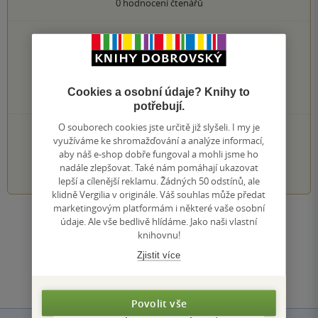
0
hodnocení čtenářů
0×
5 hvězdiček
0×
4 hvězdičky
0×
3 hvězdičky
0×
2 hvězdičky
Cookies a osobní údaje? Knihy to
0×
1 hvezdička
potřebují.
O souborech cookies jste určitě již slyšeli. I my je
PŘIDEJTE SVÉ HODNOCENÍ KNIHY
využíváme ke shromažďování a analýze informací,
aby náš e-shop dobře fungoval a mohli jsme ho
1
2
3
4
5
nadále zlepšovat. Také nám pomáhají ukazovat
lepší a cílenější reklamu. Žádných 50 odstínů, ale
klidně Vergilia v originále. Váš souhlas může předat
marketingovým platformám i některé vaše osobní
údaje. Ale vše bedlivě hlídáme. Jako naši vlastní
Zobrazit všechna hodnocení
knihovnu!
Zjistit více
Přidat hodnocení
Povolit vše