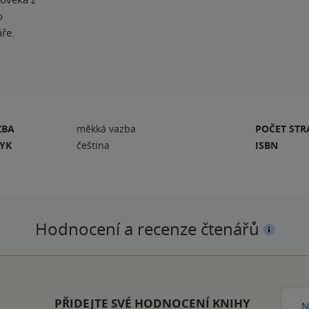
o
ře.
ZBA
měkká vazba
POČET ST
ZYK
čeština
ISBN
Hodnocení a recenze čtenářů
PŘIDEJTE SVÉ HODNOCENÍ KNIHY
N