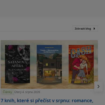
Zobrazit blog
N
p
Násled
Články
Úterý 4. srpna 2026
7 knih, které si přečíst v srpnu: romance,