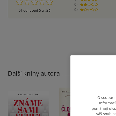
0×
2 hvězdičky
0×
0
hodnocení čtenářů
1 hvezdička
Další knihy autora
O souborec
informací
pomáhají ukazo
Váš souhla