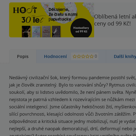
Oblíbená letní a
ceny od 99 Kč!
0
Popis
Hodnocení
Další knih
Nedávný civilizační šok, který formou pandemie postihl svět
jak je člověk zranitelný. Bylo to varování shůry? Rytmus civili
soukolí, aby si lidstvo uvědomilo, že není pánem světa. Nyně
nejistota je patrná vzhledem k rozevírajícím se nůžkám mezi
sociální inteligencí. Jsme účastníky hektičnosti žití, myšlenk
sílící povrchnosti, klesající odolnosti vůči životním zátěžím. P
odpovědnost a kritická situace jedny mobilizují, nutí je vydat
nejlepší, a druhé naopak demoralizují, drtí, deformují nebo je
apatickými? Autor rozebírá současnou krizi vnitřního světa č