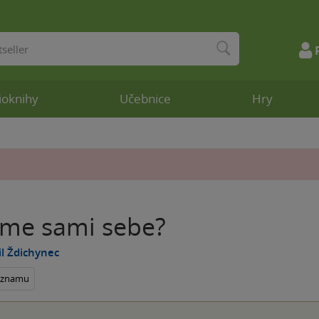
ioknihy
Učebnice
Hry
eme sami sebe?
l Ždichynec
seznamu