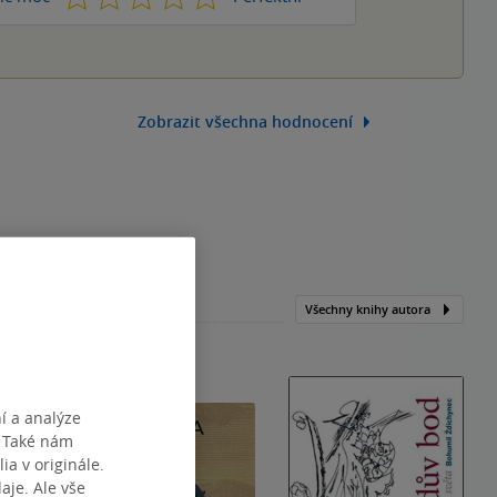
Zobrazit všechna hodnocení
Všechny knihy autora
í a analýze
. Také nám
ia v originále.
je. Ale vše