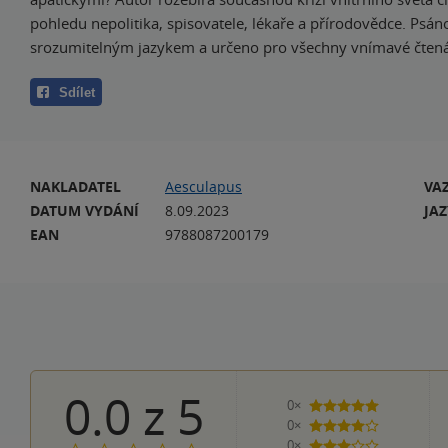
pohledu nepolitika, spisovatele, lékaře a přírodovědce. Psán
srozumitelným jazykem a určeno pro všechny vnímavé čtená
Sdílet
NAKLADATEL
Aesculapus
VA
DATUM VYDÁNÍ
8.09.2023
JA
EAN
9788087200179
0.0
z
5
0×
5 hvězdiček
0×
4 hvězdičky
0×
3 hvězdičky