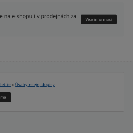
te na e-shopu i v prodejnách za
Více informací
letrie
»
Úvahy, eseje, dopisy
téma