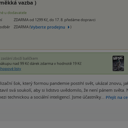
měkká vazba
)
é u dodavatele
ní
ZDARMA od 1299 Kč, do 17. 8. předáme dopravci
Vyberte prodejnu
 odběr
ZDARMA (
)
i zaslání zboží balíčkem
nákupu nad 99 Kč
dárek zdarma
v hodnotě 19 Kč
shopové listy
lizační šok, který formou pandemie postihl svět, ukázal znovu, ja
stavil svá soukolí, aby si lidstvo uvědomilo, že není pánem světa.
zi technickou a sociální inteligencí. Jsme účastníky…
Přejít na c