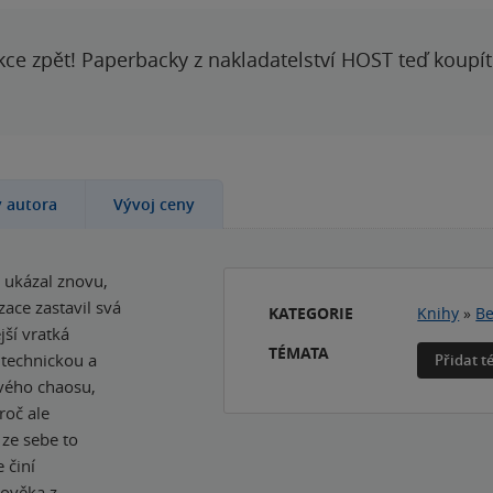
kce zpět! Paperbacky z nakladatelství HOST teď koupí
y autora
Vývoj ceny
, ukázal znovu,
zace zastavil svá
KATEGORIE
Knihy
»
Be
jší vratká
TÉMATA
 technickou a
Přidat 
ového chaosu,
roč ale
 ze sebe to
 činí
lověka z