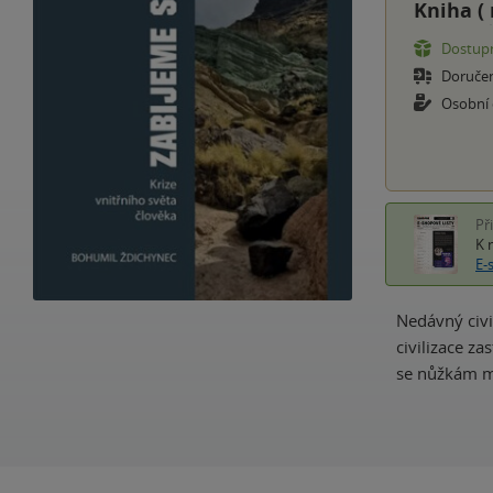
Kniha (
Dostupn
Doruče
Osobní
Př
K 
E-
Nedávný civi
civilizace za
se nůžkám me