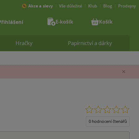
Akce a slevy
Vše důležité
Klub
Blog
Prodejny
E-košík
Košík
Přihlášení
Hračky
Papírnictví a dárky
Zav
0.0
z
5
0 hodnocení čtenářů
hvěz