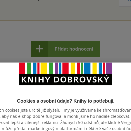
Přidat hodnocení
Cookies a osobní údaje? Knihy to potřebují.
h cookies jste určitě již slyšeli. I my je využíváme ke shromažďován
, aby náš e-shop dobře fungoval a mohli jsme ho nadále zlepšovat
vat lepší a cílenější reklamu. Žádných 50 odstínů, ale klidně Vergil
s může předat marketingovým platformám i některé vaše osobní úda