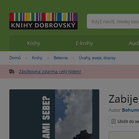
Vyhledávání
Knihy
E-knihy
Aud
Nacházíte
Domů
Knihy
Beletrie
Úvahy, eseje, dopisy
»
»
»
se
zde:
Zásilkovna zdarma celý týden!
Zabij
Autor
Bohumi
Uložit do 