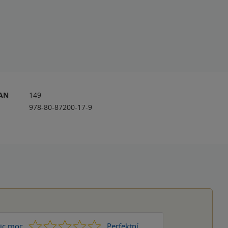
RAN
149
978-80-87200-17-9
1
2
3
4
5
ic moc
Perfektní