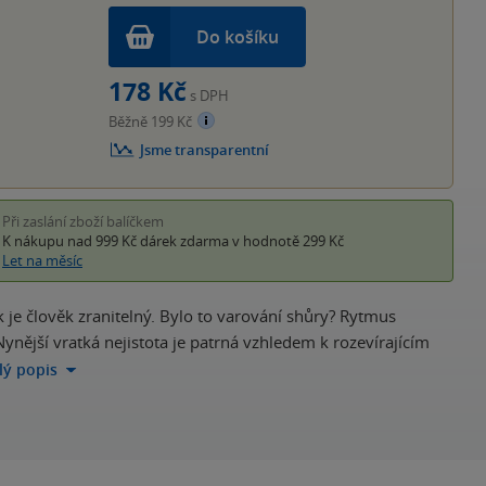
Do košíku
178 Kč
s DPH
Běžně 199 Kč
Jsme transparentní
Při zaslání zboží balíčkem
K nákupu nad 999 Kč
dárek zdarma
v hodnotě 299 Kč
Let na měsíc
k je člověk zranitelný. Bylo to varování shůry? Rytmus
 Nynější vratká nejistota je patrná vzhledem k rozevírajícím
elý popis