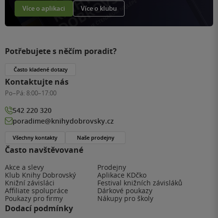
Více o aplikaci
Více o klubu
Potřebujete s něčím poradit?
Často kladené dotazy
Kontaktujte nás
Po–Pá:
8:00–17:00
542 220 320
poradime@knihydobrovsky.cz
Všechny kontakty
Naše prodejny
Často navštěvované
Akce a slevy
Prodejny
Klub Knihy Dobrovský
Aplikace KDčko
Knižní závisláci
Festival knižních závisláků
Affiliate spolupráce
Dárkové poukazy
Poukazy pro firmy
Nákupy pro školy
Dodací podmínky