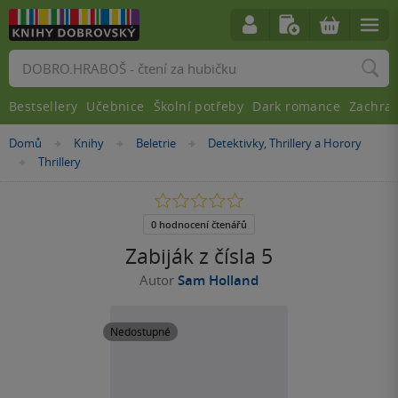
Vyhledávání
Bestsellery
Učebnice
Školní potřeby
Dark romance
Zachra
Nacházíte
Domů
Knihy
Beletrie
Detektivky, Thrillery a Horory
»
»
»
se
Thrillery
»
zde:
0.0
z
5
0 hodnocení čtenářů
hvězdiček
Zabiják z čísla 5
Autor
Sam Holland
Nedostupné