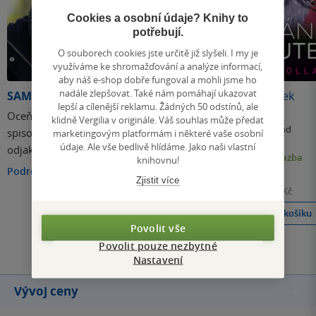
Cookies a osobní údaje? Knihy to
potřebují.
O souborech cookies jste určitě již slyšeli. I my je
využíváme ke shromažďování a analýze informací,
aby náš e-shop dobře fungoval a mohli jsme ho
nadále zlepšovat. Také nám pomáhají ukazovat
SAM HOLLAND
Odpočet smrti
Pán loutek
lepší a cílenější reklamu. Žádných 50 odstínů, ale
Oceňovaná americká
klidně Vergilia v originále. Váš souhlas může předat
Sam Holland
Sam Holland
spisovatelka Sam Holland
marketingovým platformám i některé vaše osobní
4.8
4.4
údaje. Ale vše bedlivě hlídáme. Jako naši vlastní
odjakživa ráda četla a
z
z
pevná vazba
pevná vazba
5
5
knihovnu!
hvězdiček
hvězdiček
většinu svého volného
Podrobnosti
429 Kč
359 Kč
Zjistit více
času trávila v knihovnách.
Běžně
499 Kč
Běžně
459 Kč
Vždy ji fascinovala hrůza,
Do košíku
Do košíku
temnota a zvrácené
Povolit vše
příběhy sériových vrahů,
Povolit pouze nezbytné
Všechny knihy autora
nelze se tedy divit, že
Nastavení
mezi její oblíbené autory
patřili…
Vývoj ceny