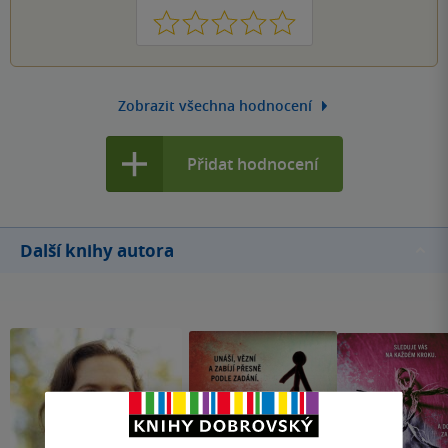
1
2
3
4
5
Zobrazit všechna hodnocení
Přidat hodnocení
Další knihy autora