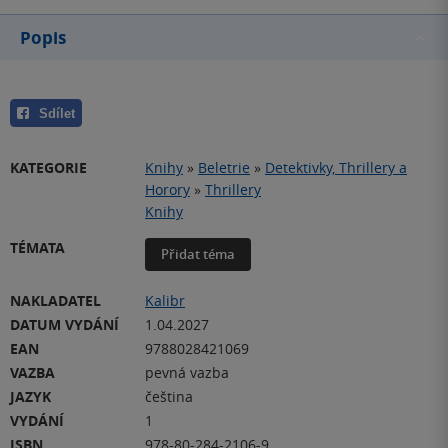
Popis
Sdílet
KATEGORIE
Knihy
»
Beletrie
»
Detektivky, Thrillery a
Horory
»
Thrillery
Knihy
TÉMATA
Přidat téma
NAKLADATEL
Kalibr
DATUM VYDÁNÍ
1.04.2027
EAN
9788028421069
VAZBA
pevná vazba
JAZYK
čeština
VYDÁNÍ
1
ISBN
978-80-284-2106-9