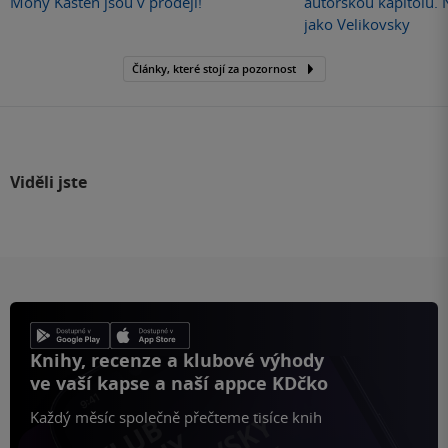
Mony Kasten jsou v prodeji!
autorskou kapitolu.
jako Velikovsky
Články, které stojí za pozornost
Viděli jste
Knihy, recenze a klubové výhody
ve vaší kapse a naší appce KDčko
Každý měsíc společně přečteme tisíce knih