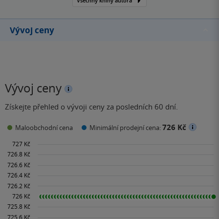
Všechny knihy autora
nelze se tedy divit, že
mezi její oblíbené autory
patřili…
Vývoj ceny
Vývoj ceny
Získejte přehled o vývoji ceny za posledních 60 dní.
726 Kč
Maloobchodní cena
Minimální prodejní cena: