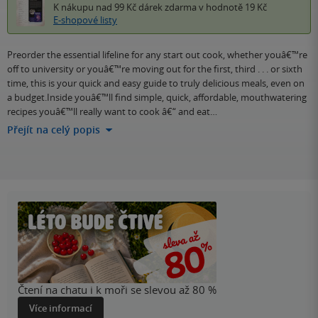
K nákupu nad 99 Kč
dárek zdarma
v hodnotě 19 Kč
E-shopové listy
Preorder the essential lifeline for any start out cook, whether youâ€™re
off to university or youâ€™re moving out for the first, third . . . or sixth
time, this is your quick and easy guide to truly delicious meals, even on
a budget.Inside youâ€™ll find simple, quick, affordable, mouthwatering
recipes youâ€™ll really want to cook â€“ and eat…
Přejít na celý popis
Čtení na chatu i k moři se slevou až 80 %
Více informací