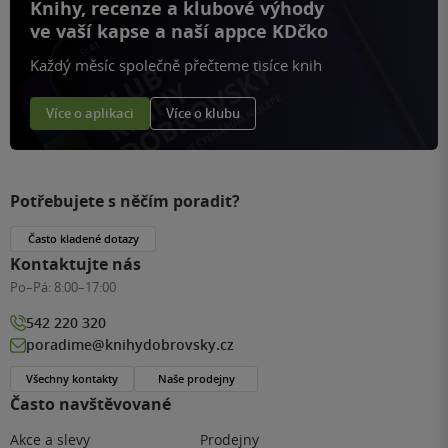
Knihy, recenze a klubové výhody
ve vaší kapse a naší appce KDčko
Každý měsíc společně přečteme tisíce knih
Více o aplikaci
Více o klubu
Potřebujete s něčím poradit?
Často kladené dotazy
Kontaktujte nás
Po–Pá:
8:00–17:00
542 220 320
poradime@knihydobrovsky.cz
Všechny kontakty
Naše prodejny
Často navštěvované
Akce a slevy
Prodejny