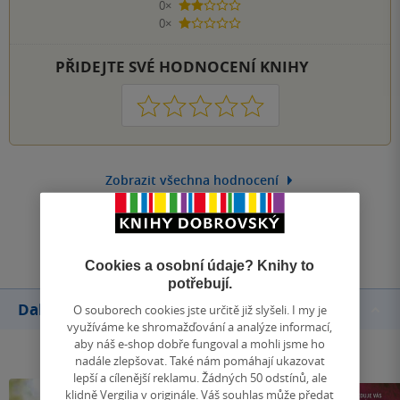
0×
2 hvězdičky
0×
1 hvezdička
PŘIDEJTE SVÉ HODNOCENÍ KNIHY
1
2
3
4
5
Zobrazit všechna hodnocení
Přidat hodnocení
Cookies a osobní údaje? Knihy to
potřebují.
Další knihy autora
O souborech cookies jste určitě již slyšeli. I my je
využíváme ke shromažďování a analýze informací,
aby náš e-shop dobře fungoval a mohli jsme ho
nadále zlepšovat. Také nám pomáhají ukazovat
lepší a cílenější reklamu. Žádných 50 odstínů, ale
klidně Vergilia v originále. Váš souhlas může předat