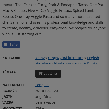
minute Thai Chicken Curry, Pork & Pineapple Tacos, One Pot
Mac & Cheese, Five-A-Day Veggie Frittata, Spiced Lamb
Kebab, One Tray Veggie Pasta and so many more, talented
chef Sam Holland uses his professional knowledge and skills
to create, healthy, delicious, easy-to-follow recipes for anyone
who is just starting out.
Sdílet
KATEGORIE
Knihy
»
Cizojazyčná literatura
»
English
literature
»
Nonfiction
»
Food & Drinks
TÉMATA
Přidat téma
NAKLADATEL
Penguin
ROZMĚR
251 x 196 x 23
JAZYK
angličtina
VAZBA
pevná vazba
HMOTNOST
924 g