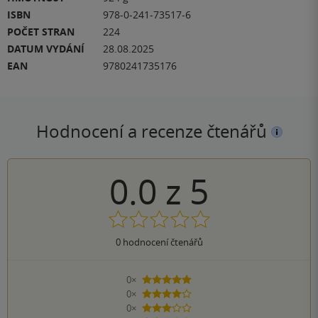
ISBN
978-0-241-73517-6
POČET STRAN
224
DATUM VYDÁNÍ
28.08.2025
EAN
9780241735176
Hodnocení a recenze čtenářů
0.0
z
5
0
hodnocení čtenářů
0×
5 hvězdiček
0×
4 hvězdičky
0×
3 hvězdičky