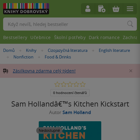
Vyhledávání
Bestsellery
Učebnice
Školní potřeby
Dark romance
Zachra
Nacházíte
Domů
Knihy
Cizojazyčná literatura
English literature
»
»
»
se
Nonfiction
Food & Drinks
»
»
zde:
Zásilkovna zdarma celý týden!
Za
0.0
z
5
0 hodnocení čtenářů
hvězdiček
Sam Hollandâ€™s Kitchen Kickstart
Autor
Sam Holland
Nedostupné