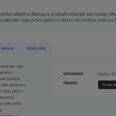
vinka Martina Moravce a lékaře letecké záchranky Ma
 praktické rady první pomoci, které se mohou jednou
y autora
Vývoj ceny
vána tak, aby
proto z
KATEGORIE
Knihy
»
Po
alé historie
TÉMATA
í také autorovy
Přidat 
í víno, jenž v
anické a
ý svět velmi
y
ealismu, z