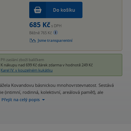
Do košíku
685 Kč
s DPH
Běžně 765 Kč
Jsme transparentní
Při zaslání zboží balíčkem
K nákupu nad 699 Kč
dárek zdarma
v hodnotě 249 Kč
Karel IV. v kouzelném kukátku
drážela Kovandovu básnickou mnohovrstevnatost. Sestává
e (intimní, rodinná, kolektivní, areálová paměť), ale
…
Přejít na celý popis