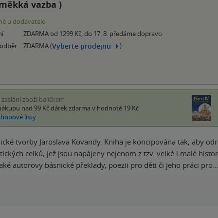
měkká vazba
)
é u dodavatele
ní
ZDARMA od 1299 Kč, do 17. 8. předáme dopravci
Vyberte prodejnu
 odběr
ZDARMA (
)
i zaslání zboží balíčkem
nákupu nad 99 Kč
dárek zdarma
v hodnotě 19 Kč
shopové listy
ické tvorby Jaroslava Kovandy. Kniha je koncipována tak, aby o
ických celků, jež jsou napájeny nejenom z tzv. velké i malé histori
také autorovy básnické překlady, poezii pro děti či jeho práci pro