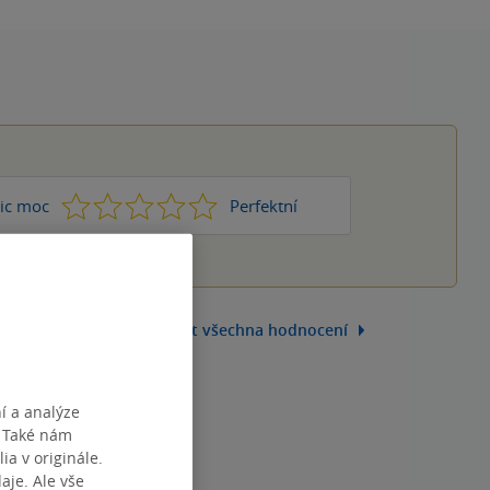
1
2
3
4
5
ic moc
Perfektní
Zobrazit všechna hodnocení
í a analýze
. Také nám
ia v originále.
je. Ale vše