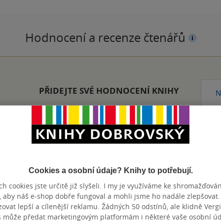
Hodnocení a recenze čtenářů
PŘIDEJTE SVÉ HODNOCENÍ KNIHY
N
Cookies a osobní údaje? Knihy to potřebují.
Přidat hodnocení
h cookies jste určitě již slyšeli. I my je využíváme ke shromažďován
, aby náš e-shop dobře fungoval a mohli jsme ho nadále zlepšovat
vat lepší a cílenější reklamu. Žádných 50 odstínů, ale klidně Vergil
s může předat marketingovým platformám i některé vaše osobní úda