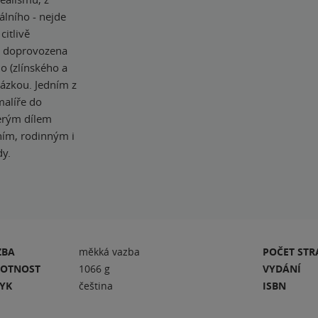
álního - nejde
citlivě
je doprovozena
o (zlínského a
sázkou. Jedním z
malíře do
terým dílem
ím, rodinným i
dy.
ZBA
měkká vazba
POČET ST
OTNOST
1066 g
VYDÁNÍ
ZYK
čeština
ISBN