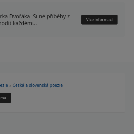
rka Dvořáka. Silné příběhy z
Více informací
 hodit každému.
ezie
»
Česká a slovenská poezie
téma