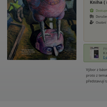
Kniha (
Dostupn
Doruče
Osobní
Př
K 
E-
Výbor z básn
proto z temat
představují 