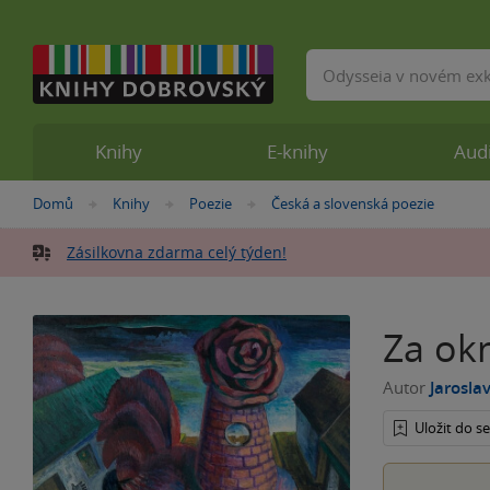
Vyhledávání
Knihy
E-knihy
Aud
Nacházíte
Domů
Knihy
Poezie
Česká a slovenská poezie
»
»
»
se
zde:
Zásilkovna zdarma celý týden!
Za ok
Autor
Jarosla
Uložit do 