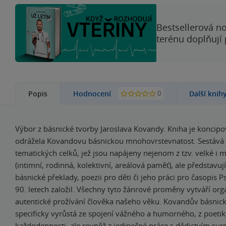
Bestsellerová no
terénu doplňují
0
Popis
Hodnocení
Další knih
Výbor z básnické tvorby Jaroslava Kovandy. Kniha je koncipo
odrážela Kovandovu básnickou mnohovrstevnatost. Sestává 
tematických celků, jež jsou napájeny nejenom z tzv. velké i m
(intimní, rodinná, kolektivní, areálová paměť), ale představuj
básnické překlady, poezii pro děti či jeho práci pro časopis Ps
90. letech založil. Všechny tyto žánrové proměny vytváří org
autentické prožívání člověka našeho věku. Kovandův básnick
specificky vyrůstá ze spojení vážného a humorného, z poetik
každodennosti, ale rovněž z jedinečné práce s dědictvím surr