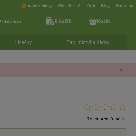
Akce a slevy
Vše důležité
Klub
Blog
Prodejny
E-košík
Košík
Přihlášení
Hračky
Papírnictví a dárky
Zav
0.0
z
5
0 hodnocení čtenářů
hvěz