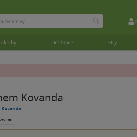
ioknihy
Učebnice
Hry
nem Kovanda
v Kovanda
seznamu