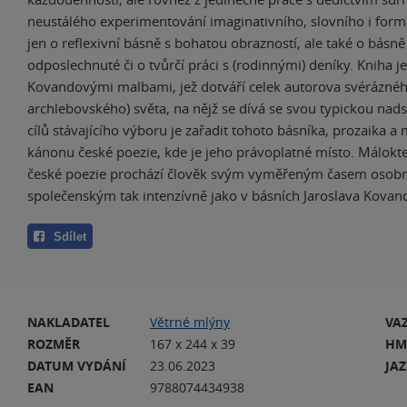
neustálého experimentování imaginativního, slovního i form
jen o reflexivní básně s bohatou obrazností, ale také o básně 
odposlechnuté či o tvůrčí práci s (rodinnými) deníky. Kniha 
Kovandovými malbami, jež dotváří celek autorova svéráznéh
archlebovského) světa, na nějž se dívá se svou typickou nad
cílů stávajícího výboru je zařadit tohoto básníka, prozaika a 
kánonu české poezie, kde je jeho právoplatné místo. Málok
české poezie prochází člověk svým vyměřeným časem osobn
společenským tak intenzívně jako v básních Jaroslava Kovan
Sdílet
NAKLADATEL
Větrné mlýny
VA
ROZMĚR
167 x 244 x 39
HM
DATUM VYDÁNÍ
23.06.2023
JA
EAN
9788074434938