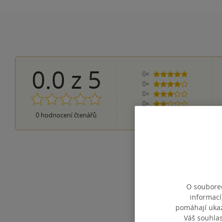
0.0
z
5
0×
5 hvězdiček
0×
4 hvězdičky
0×
3 hvězdičky
0×
2 hvězdičky
0×
0
hodnocení čtenářů
1 hvezdička
O souborec
informací
pomáhají ukazo
Váš souhla