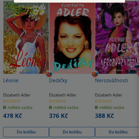
Léonie
Dedičky
Nerozvážnosti
Elizabeth Adler
Elizabeth Adler
Elizabeth Adler
0.0
0.0
0.0
z
z
z
měkká vazba
měkká vazba
měkká vazba
5
5
5
hvězdiček
hvězdiček
hvězdiček
478 Kč
376 Kč
388 Kč
Do košíku
Do košíku
Do košíku