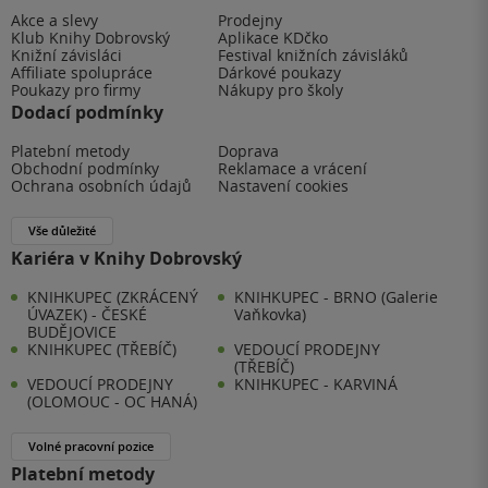
Akce a slevy
Prodejny
Klub Knihy Dobrovský
Aplikace KDčko
Knižní závisláci
Festival knižních závisláků
Affiliate spolupráce
Dárkové poukazy
Poukazy pro firmy
Nákupy pro školy
Dodací podmínky
Platební metody
Doprava
Obchodní podmínky
Reklamace a vrácení
Ochrana osobních údajů
Nastavení cookies
Vše důležité
Kariéra v Knihy Dobrovský
KNIHKUPEC (ZKRÁCENÝ
KNIHKUPEC - BRNO (Galerie
ÚVAZEK) - ČESKÉ
Vaňkovka)
BUDĚJOVICE
KNIHKUPEC (TŘEBÍČ)
VEDOUCÍ PRODEJNY
(TŘEBÍČ)
VEDOUCÍ PRODEJNY
KNIHKUPEC - KARVINÁ
(OLOMOUC - OC HANÁ)
Volné pracovní pozice
Platební metody