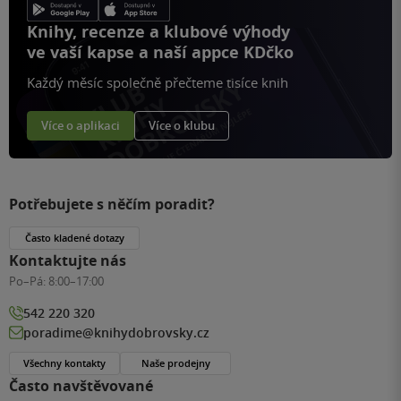
Knihy, recenze a klubové výhody
ve vaší kapse a naší appce KDčko
Každý měsíc společně přečteme tisíce knih
Více o aplikaci
Více o klubu
Potřebujete s něčím poradit?
Často kladené dotazy
Kontaktujte nás
Po–Pá:
8:00–17:00
542 220 320
poradime@knihydobrovsky.cz
Všechny kontakty
Naše prodejny
Často navštěvované