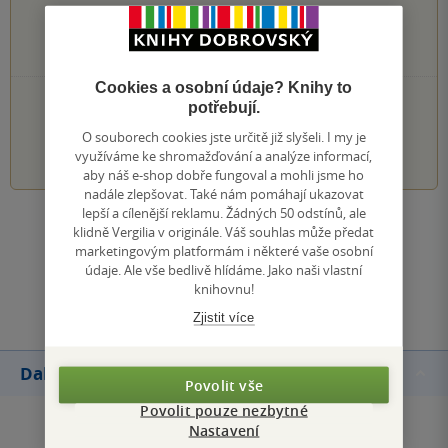
0×
3 hvězdičky
0×
2 hvězdičky
0×
1 hvezdička
Cookies a osobní údaje? Knihy to
PŘIDEJTE SVÉ HODNOCENÍ KNIHY
potřebují.
O souborech cookies jste určitě již slyšeli. I my je
1
2
3
4
5
využíváme ke shromažďování a analýze informací,
aby náš e-shop dobře fungoval a mohli jsme ho
nadále zlepšovat. Také nám pomáhají ukazovat
lepší a cílenější reklamu. Žádných 50 odstínů, ale
Zobrazit všechna hodnocení
klidně Vergilia v originále. Váš souhlas může předat
marketingovým platformám i některé vaše osobní
údaje. Ale vše bedlivě hlídáme. Jako naši vlastní
Přidat hodnocení
knihovnu!
Zjistit více
Další knihy autora
Povolit vše
Povolit pouze nezbytné
Nastavení