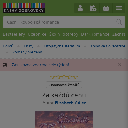
Vyhledávání
Bestsellery
Učebnice
Školní potřeby
Dark romance
Zachra
Nacházíte
Domů
Knihy
Cizojazyčná literatura
Knihy ve slovenštině
»
»
»
se
Romány pre ženy
»
zde:
Zásilkovna zdarma celý týden!
Za
0.0
z
5
0 hodnocení čtenářů
hvězdiček
Za každú cenu
Autor
Elizabeth Adler