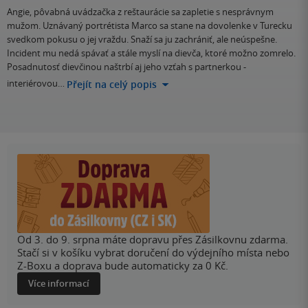
Angie, pôvabná uvádzačka z reštaurácie sa zapletie s nesprávnym
mužom. Uznávaný portrétista Marco sa stane na dovolenke v Turecku
svedkom pokusu o jej vraždu. Snaží sa ju zachrániť, ale neúspešne.
Incident mu nedá spávať a stále myslí na dievča, ktoré možno zomrelo.
Posadnutosť dievčinou naštrbí aj jeho vzťah s partnerkou -
interiérovou…
Přejít na celý popis
Od 3. do 9. srpna máte dopravu přes Zásilkovnu zdarma.
Stačí si v košíku vybrat doručení do výdejního místa nebo
Z-Boxu a doprava bude automaticky za 0 Kč.
Více informací