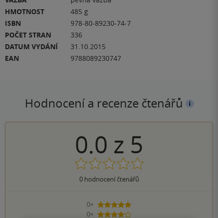
HMOTNOST
485 g
ISBN
978-80-89230-74-7
POČET STRAN
336
DATUM VYDÁNÍ
31.10.2015
EAN
9788089230747
Hodnocení a recenze čtenářů
0.0
z
5
0
hodnocení čtenářů
0×
5 hvězdiček
0×
4 hvězdičky