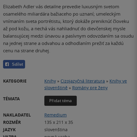
Elizabeth Adler vás detailne prevedie luxusným svetom
osamelého miliardára bažiaceho po uznaní; umeleckým
vnímaním sveta portrétistu, ktorý dokáže preniknúť človeku
až pod kožu, a nechá vás nahliadnuť do dievčenskej mysle
balansujúcej medzi únavou a pasívnym odovzdaním sa osudu
na jednej strane a odvahou a odhodlaním prežiť za každú
cenu na strane druhej.
Sdílet
KATEGORIE
Knihy
»
Cizojazyčná literatura
»
Knihy ve
slovenštině
»
Romány pre ženy
TÉMATA
Přidat téma
NAKLADATEL
Remedium
ROZMĚR
135 x 211 x 35
JAZYK
slovenština
VAZBA
pevná vazba