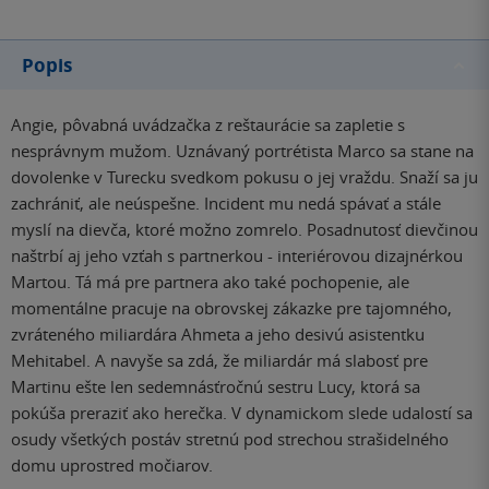
Popis
Angie, pôvabná uvádzačka z reštaurácie sa zapletie s
nesprávnym mužom. Uznávaný portrétista Marco sa stane na
dovolenke v Turecku svedkom pokusu o jej vraždu. Snaží sa ju
zachrániť, ale neúspešne. Incident mu nedá spávať a stále
myslí na dievča, ktoré možno zomrelo. Posadnutosť dievčinou
naštrbí aj jeho vzťah s partnerkou - interiérovou dizajnérkou
Martou. Tá má pre partnera ako také pochopenie, ale
momentálne pracuje na obrovskej zákazke pre tajomného,
zvráteného miliardára Ahmeta a jeho desivú asistentku
Mehitabel. A navyše sa zdá, že miliardár má slabosť pre
Martinu ešte len sedemnásťročnú sestru Lucy, ktorá sa
pokúša preraziť ako herečka. V dynamickom slede udalostí sa
osudy všetkých postáv stretnú pod strechou strašidelného
domu uprostred močiarov.