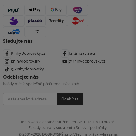
+ 17
Sledujte nás
KnihyDobrovsky.cz
Knižní závisláci
knihydobrovsky
@knihydobrovskycz
@knihydobrovsky
Odebírejte nás
Každý měsíc společně přečteme tisíce knih
Odebírat
Tento web je chráněn službou reCAPTCHA a platí pro něj
Zásady ochrany soukromí
a
Smluvní podmínky
.
© 2001–2026
DOBROVSKÝ s.r.o. Všechna práva vyhrazena.