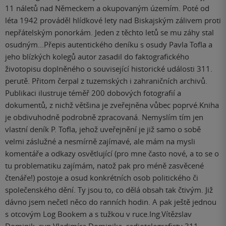
11 náletů nad Německem a okupovaným územím. Poté od
léta 1942 prováděl hlídkové lety nad Biskajským zálivem proti
nepřátelským ponorkám. Jeden z těchto letů se mu záhy stal
osudným...Přepis autentického deníku s osudy Pavla Tofla a
jeho blízkých kolegů autor zasadil do faktografického
životopisu doplněného o související historické události 311.
perutě. Přitom čerpal z tuzemských i zahraničních archivů.
Publikaci ilustruje téměř 200 dobových fotografií a
dokumentů, z nichž většina je zveřejněna vůbec poprvé.Kniha
je obdivuhodně podrobně zpracovaná. Nemyslím tím jen
vlastní deník P. Tofla, jehož uveřejnění je již samo o sobě
velmi záslužné a nesmírně zajímavé, ale mám na mysli
komentáře a odkazy osvětlující (pro mne často nové, a to se o
tu problematiku zajímám, natož pak pro méně zasvěcené
čtenáře!) postoje a osud konkrétních osob politického či
společenského dění. Ty jsou to, co dělá obsah tak čtivým. Již
dávno jsem nečetl něco do ranních hodin. A pak ještě jednou
s otcovým Log Bookem a s tužkou v ruce.Ing.Vítězslav
Dominik, syn Vladimíra Dominika, radiotelegrafisty 311.