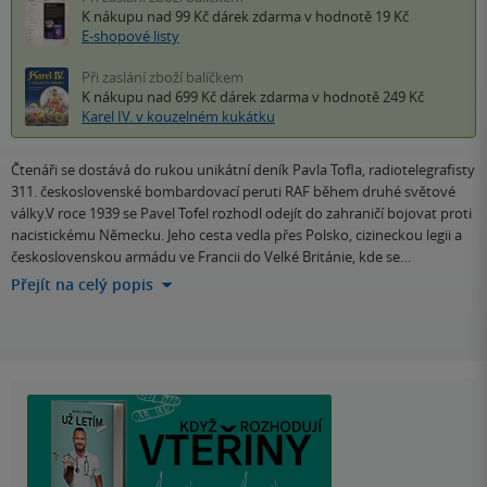
K nákupu nad 99 Kč
dárek zdarma
v hodnotě 19 Kč
E-shopové listy
Při zaslání zboží balíčkem
K nákupu nad 699 Kč
dárek zdarma
v hodnotě 249 Kč
Karel IV. v kouzelném kukátku
Čtenáři se dostává do rukou unikátní deník Pavla Tofla, radiotelegrafisty
311. československé bombardovací peruti RAF během druhé světové
války.V roce 1939 se Pavel Tofel rozhodl odejít do zahraničí bojovat proti
nacistickému Německu. Jeho cesta vedla přes Polsko, cizineckou legii a
československou armádu ve Francii do Velké Británie, kde se…
Přejít na celý popis