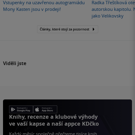
Vstupenky na uzavřenou autogramiádu
Radka Třeštíková otev
Mony Kasten jsou v prodeji!
autorskou kapitolu.
jako Velikovsky
Články, které stojí za pozornost
Viděli jste
Knihy, recenze a klubové výhody
ve vaší kapse a naší appce KDčko
Každý měsíc společně přečteme tisíce knih