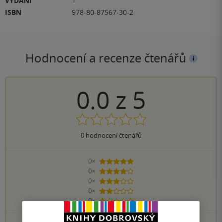
VYDÁNÍ
1
ISBN
978-80-87567-30-2
Hodnocení a recenze čtenářů
0.0
z
5
0
hodnocení čtenářů
0×
5 hvězdiček
0×
4 hvězdičky
0×
3 hvězdičky
0×
2 hvězdičky
0×
1 hvezdička