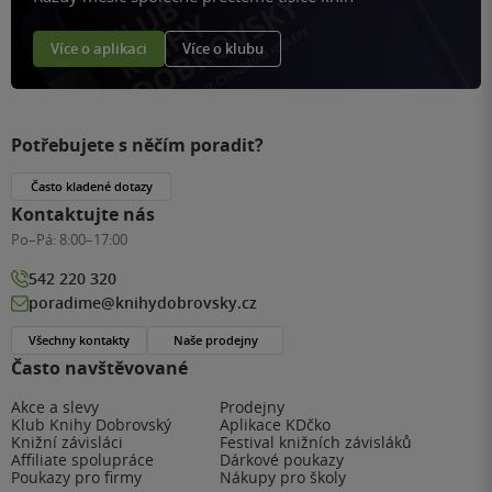
Více o aplikaci
Více o klubu
Potřebujete s něčím poradit?
Často kladené dotazy
Kontaktujte nás
Po–Pá:
8:00–17:00
542 220 320
poradime@knihydobrovsky.cz
Všechny kontakty
Naše prodejny
Často navštěvované
Akce a slevy
Prodejny
Klub Knihy Dobrovský
Aplikace KDčko
Knižní závisláci
Festival knižních závisláků
Affiliate spolupráce
Dárkové poukazy
Poukazy pro firmy
Nákupy pro školy