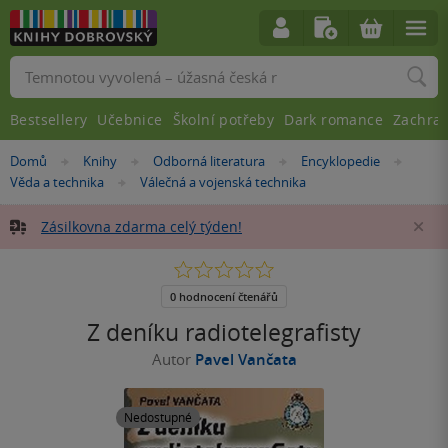
Vyhledávání
Bestsellery
Učebnice
Školní potřeby
Dark romance
Zachra
Nacházíte
Domů
Knihy
Odborná literatura
Encyklopedie
»
»
»
»
se
Věda a technika
Válečná a vojenská technika
»
zde:
Zásilkovna zdarma celý týden!
Za
0.0
z
5
0 hodnocení čtenářů
hvězdiček
Z deníku radiotelegrafisty
Autor
Pavel Vančata
Nedostupné