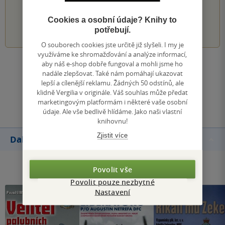
PŘIDEJTE SVÉ HODNOCENÍ KNIHY
Cookies a osobní údaje? Knihy to
1
2
3
4
5
potřebují.
O souborech cookies jste určitě již slyšeli. I my je
využíváme ke shromažďování a analýze informací,
aby náš e-shop dobře fungoval a mohli jsme ho
Zobrazit všechna hodnocení
nadále zlepšovat. Také nám pomáhají ukazovat
lepší a cílenější reklamu. Žádných 50 odstínů, ale
klidně Vergilia v originále. Váš souhlas může předat
Přidat hodnocení
marketingovým platformám i některé vaše osobní
údaje. Ale vše bedlivě hlídáme. Jako naši vlastní
knihovnu!
Zjistit více
Další knihy autora
Povolit vše
Povolit pouze nezbytné
Nastavení