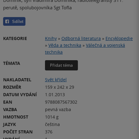
perutě, spolubojovníka Sgt Tofla
Sdílet
KATEGORIE
Knihy
»
Odborná literatura
»
Encyklopedie
»
Věda a technika
»
Válečná a vojenská
technika
TÉMATA
Přidat téma
NAKLADATEL
Svět křídel
ROZMĚR
159 x 242 x 29
DATUM VYDÁNÍ
1.01.2013
EAN
9788087567302
VAZBA
pevná vazba
HMOTNOST
1014 g
JAZYK
čeština
POČET STRAN
376