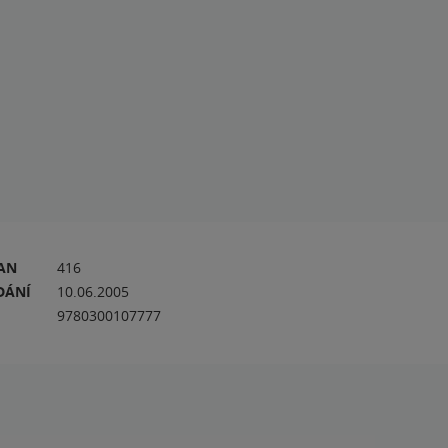
RAN
416
DÁNÍ
10.06.2005
9780300107777