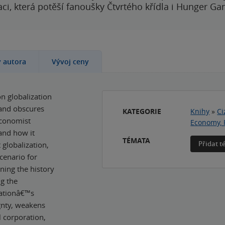
i, která potěší fanoušky Čtvrtého křídla i Hunger Ga
y autora
Vývoj ceny
n globalization
 and obscures
KATEGORIE
Knihy
»
Ci
 economist
Economy, 
and how it
TÉMATA
Přidat 
 globalization,
scenario for
ning the history
ng the
zationâ€™s
gnty, weakens
l corporation,