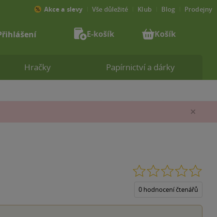
Akce a slevy
Vše důležité
Klub
Blog
Prodejny
E-košík
Košík
Přihlášení
Hračky
Papírnictví a dárky
Zav
0.0
z
5
0 hodnocení čtenářů
hvěz