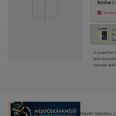
Kniha (
Produkt
Př
K 
E-
A powerful c
and obscures
concept and 
Nevěř nikomu. L