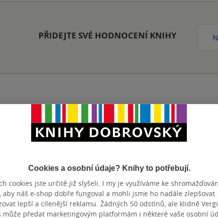
PŘIDEJTE SVÉ HODNOCENÍ KNIHY
N
Přidat hodnocení
Cookies a osobní údaje? Knihy to potřebují.
h cookies jste určitě již slyšeli. I my je využíváme ke shromažďován
, aby náš e-shop dobře fungoval a mohli jsme ho nadále zlepšovat
vat lepší a cílenější reklamu. Žádných 50 odstínů, ale klidně Vergil
s může předat marketingovým platformám i některé vaše osobní úda