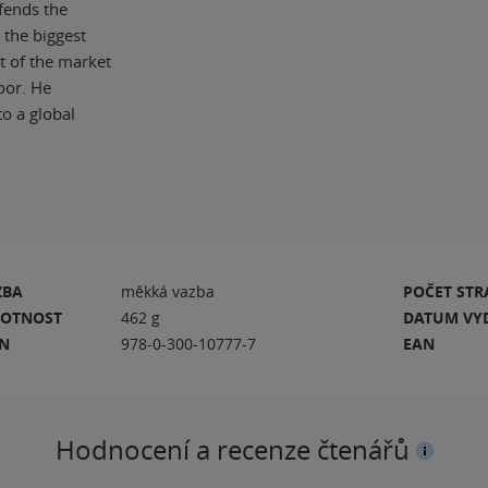
fends the
 the biggest
t of the market
oor. He
o a global
ZBA
měkká vazba
POČET ST
OTNOST
462 g
DATUM VY
BN
978-0-300-10777-7
EAN
Hodnocení a recenze čtenářů