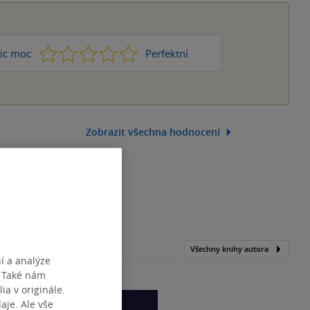
1
2
3
4
5
ic moc
Perfektní
Zobrazit všechna hodnocení
Všechny knihy autora
í a analýze
. Také nám
ia v originále.
je. Ale vše