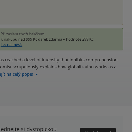
Při zaslání zboží balíčkem
K nákupu nad 999 Kč
dárek zdarma
v hodnotě 299 Kč
Let na měsíc
s reached a level of intensity that inhibits comprehension
onomist scrupulously explains how globalization works as a
ejít na celý popis
ednejte si dystopickou