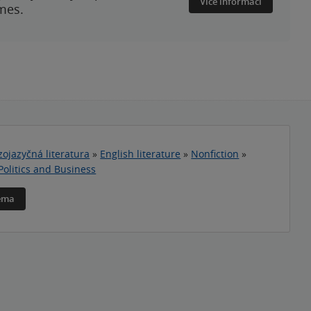
Více informací
mes.
zojazyčná literatura
»
English literature
»
Nonfiction
»
Politics and Business
téma