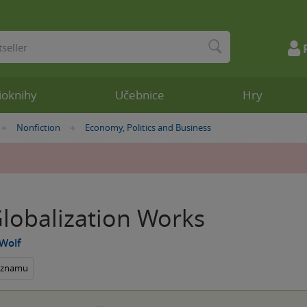
ioknihy
Učebnice
Hry
Nonfiction
Economy, Politics and Business
»
»
lobalization Works
Wolf
seznamu