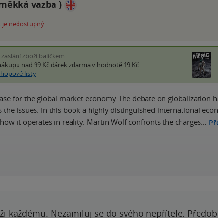
měkká vazba
)
 je nedostupný.
i zaslání zboží balíčkem
nákupu nad 99 Kč
dárek zdarma
v hodnotě 19 Kč
shopové listy
ase for the global market economy The debate on globalization ha
 the issues. In this book a highly distinguished international ec
how it operates in reality. Martin Wolf confronts the charges…
Př
ži každému. Nezamiluj se do svého nepřítele. Předobj