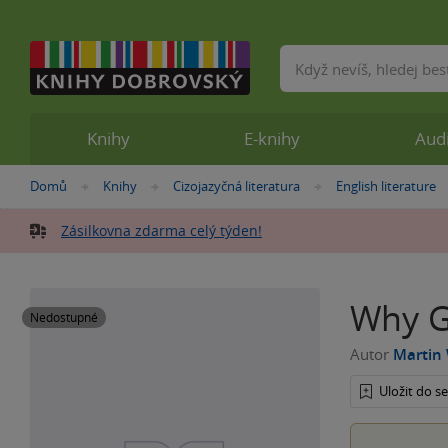
Vyhledávání
Knihy
E-knihy
Aud
Nacházíte
Domů
Knihy
Cizojazyčná literatura
English literature
»
»
»
se
zde:
Zásilkovna zdarma celý týden!
Why G
Nedostupné
Autor
Martin 
Uložit do 