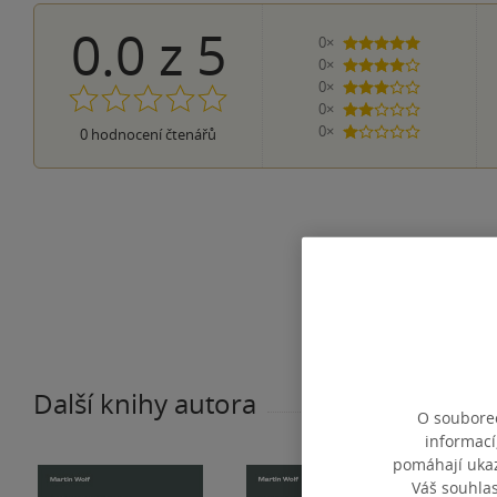
0.0
z
5
0×
5 hvězdiček
0×
4 hvězdičky
0×
3 hvězdičky
0×
2 hvězdičky
0×
0
hodnocení čtenářů
1 hvezdička
Další knihy autora
O souborec
informací
pomáhají ukazo
Váš souhla