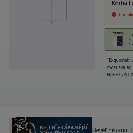
Kniha (
Produkt
Př
K 
E-
''Exquisitely
most skilled
HAVE LOST I
Nevěř nikomu. L