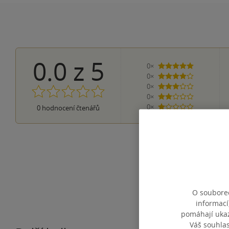
0.0
z
5
0×
5 hvězdiček
0×
4 hvězdičky
0×
3 hvězdičky
0×
2 hvězdičky
0×
0
hodnocení čtenářů
1 hvezdička
O souborec
informací
pomáhají ukazo
Váš souhla