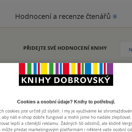
Hodnocení a recenze čtenářů
PŘIDEJTE SVÉ HODNOCENÍ KNIHY
N
Přidat hodnocení
Cookies a osobní údaje? Knihy to potřebují.
h cookies jste určitě již slyšeli. I my je využíváme ke shromažďován
, aby náš e-shop dobře fungoval a mohli jsme ho nadále zlepšovat
vat lepší a cílenější reklamu. Žádných 50 odstínů, ale klidně Vergil
s může předat marketingovým platformám i některé vaše osobní úda