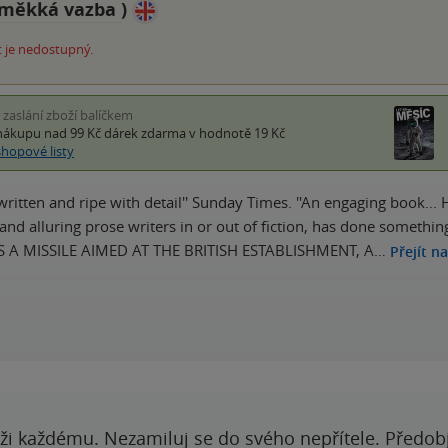
měkká vazba
)
 je nedostupný.
i zaslání zboží balíčkem
nákupu nad 99 Kč
dárek zdarma
v hodnotě 19 Kč
shopové listy
 written and ripe with detail'' Sunday Times. ''An engaging book... 
 and alluring prose writers in or out of fiction, has done somet
S A MISSILE AIMED AT THE BRITISH ESTABLISHMENT, A…
Přejít n
ži každému. Nezamiluj se do svého nepřítele. Předobj