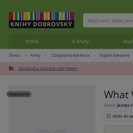
Vyhledávání
Knihy
E-knihy
Aud
Nacházíte
Domů
Knihy
Cizojazyčná literatura
English literature
»
»
»
se
zde:
Zásilkovna zdarma celý týden!
What 
Nedostupné
Autor
James 
Uložit do 