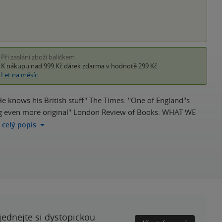
Při zaslání zboží balíčkem
K nákupu nad 999 Kč
dárek zdarma
v hodnotě 299 Kč
Let na měsíc
He knows his British stuff'' The Times. ''One of England''s
hing even more original'' London Review of Books. WHAT WE
a celý popis
ednejte si dystopickou