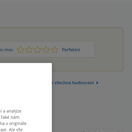
1
2
3
4
5
ic moc
Perfektní
Zobrazit všechna hodnocení
í a analýze
. Také nám
ia v originále.
je. Ale vše