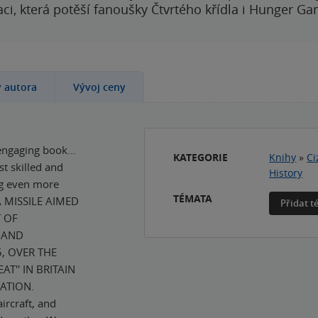
i, která potěší fanoušky Čtvrtého křídla i Hunger Ga
y autora
Vývoj ceny
 engaging book...
KATEGORIE
Knihy
»
Ci
st skilled and
History
ing even more
TÉMATA
A MISSILE AIMED
Přidat 
T OF
S AND
5, OVER THE
AT'' IN BRITAIN
ATION.
rcraft, and