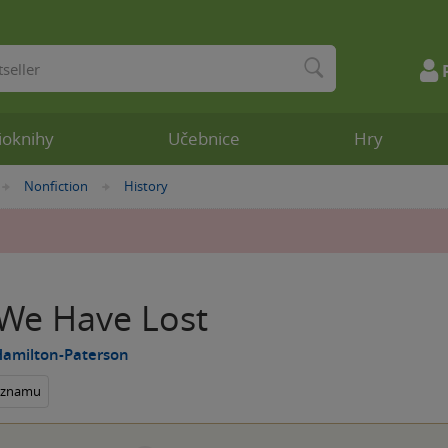
ioknihy
Učebnice
Hry
Nonfiction
History
»
»
We Have Lost
Hamilton-Paterson
seznamu