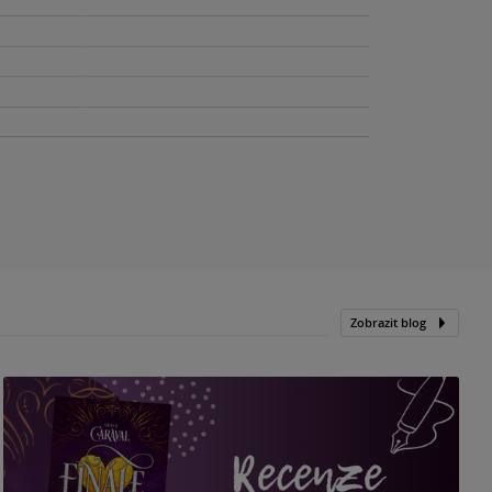
Zobrazit blog
„
p