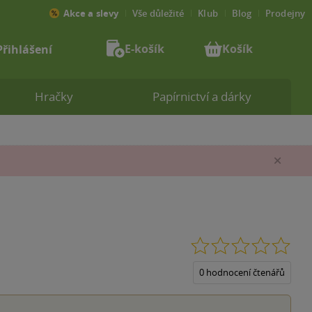
Akce a slevy
Vše důležité
Klub
Blog
Prodejny
E-košík
Košík
Přihlášení
Hračky
Papírnictví a dárky
Zav
0.0
z
5
0 hodnocení čtenářů
hvěz