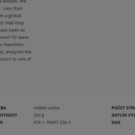
textiles. We
. Less than
in a global
ad. Had they
have been so
gners? Or were
mes Hamilton-
st, analyzes the
ducers to one of
ZBA
měkká vazba
POČET ST
OTNOST
254 g
DATUM VY
BN
978-1-78497-236-3
EAN