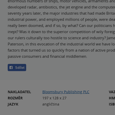
enormous numbers of ships, motor vehicles, armaments and 
developed radar, antibiotics, the jet engine and the computer
seventy years later, the major industries that had made Brita
industrial power, and employed millions of people, were de
really been doomed, and if so, by what? Can our politicians 
inept? Was it down to the superior competition of wily forei
our rulers culturally too hostile to science and industry? Ja
Paterson, in this evocation of the industrial world we have lo
factors that turned us so quickly from a nation of active pro
passive consumers and financial middlemen.
Sdílet
NAKLADATEL
Bloomsbury Publishing PLC
VA
ROZMĚR
197 x 128 x 27
HM
JAZYK
angličtina
IS