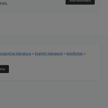
Více informací
mes.
zojazyčná literatura
»
English literature
»
Nonfiction
»
téma