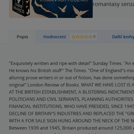
romantasy senzac
0
Popis
Hodnocení
Další knih
''Exquisitely written and ripe with detail'' Sunday Times. ''An
He knows his British stuff'' The Times. ''One of England''s mo
alluring prose writers in or out of fiction, has done someth
original'' London Review of Books. WHAT WE HAVE LOST IS 
AT THE BRITISH ESTABLISHMENT, A BLISTERING INDICTMEN
POLITICIANS AND CIVIL SERVANTS, PLANNING AUTHORITIE
FINANCIAL INSTITUTIONS, WHO HAVE PRESIDED, SINCE 194
DECLINE OF BRITAIN''S INDUSTRIES AND REPLACED THE ''GRE
WITH A FOR SALE SIGN HUNG AROUND THE NECK OF THE N
Between 1939 and 1945, Britain produced around 125,000 ai