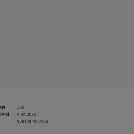
RAN
368
DÁNÍ
4.04.2019
9781784972363